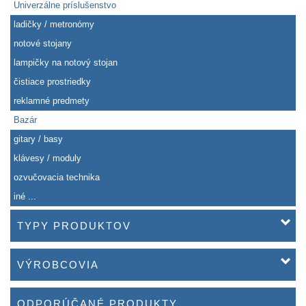
Univerzálne príslušenstvo
ladičky / metronómy
notové stojany
lampičky na notový stojan
čistiace prostriedky
reklamné predmety
Bazár
gitary / basy
klávesy / moduly
ozvučovacia technika
iné ...
TYPY PRODUKTOV
VÝROBCOVIA
ODPORÚČANÉ PRODUKTY