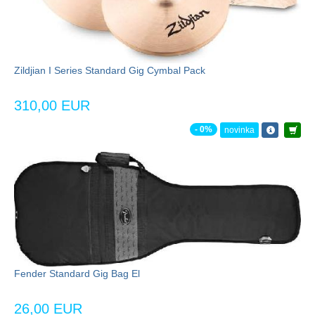
Zildjian I Series Standard Gig Cymbal Pack
310,00 EUR
- 0%
novinka
Fender Standard Gig Bag El
26,00 EUR