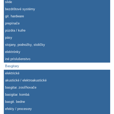
slide
bezdrôtové systémy
git. hardware
prepínače
púzdra / kufre
pásy
stojany, podnožky, stoličky
elektrónky
iné príslušenstvo
Basgitary
elektrické
akustické / elektroakustické
basgitar. zosiľňovače
basigitar. kombá
basgit. bedne
efekty / procesory