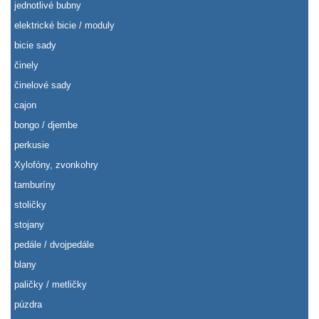
jednotlivé bubny
elektrické bicie / moduly
bicie sady
činely
činelové sady
cajon
bongo / djembe
perkusie
Xylofóny, zvonkohry
tamburíny
stoličky
stojany
pedále / dvojpedále
blany
paličky / metličky
púzdra