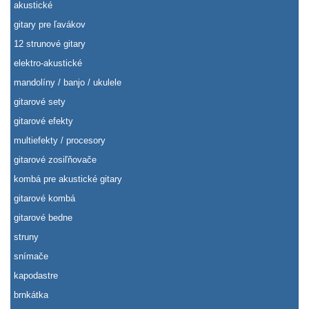
akustické
gitary pre ľavákov
12 strunové gitary
elektro-akustické
mandolíny / banjo / ukulele
gitarové sety
gitarové efekty
multiefekty / procesory
gitarové zosiľňovače
kombá pre akustické gitary
gitarové kombá
gitarové bedne
struny
snímače
kapodastre
brnkátka