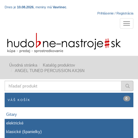
Dnes je
10.08.2026
, meniny má
Vavrinec
.
Prihlásenie / Registrácia
Navigá
Úvodná stránka
Katalóg produktov
ANGEL TUNED PERCUSSION AX26N
hľadať
produkt
0
VÁŠ KOŠÍK
Gitary
elektrické
klasické (španielky)