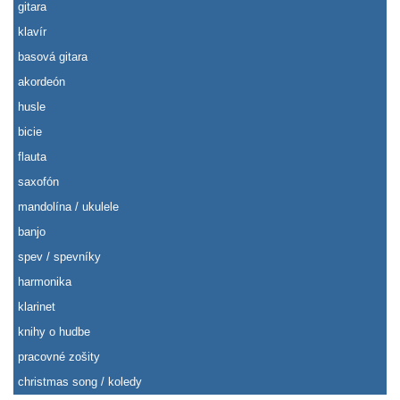
gitara
klavír
basová gitara
akordeón
husle
bicie
flauta
saxofón
mandolína / ukulele
banjo
spev / spevníky
harmonika
klarinet
knihy o hudbe
pracovné zošity
christmas song / koledy