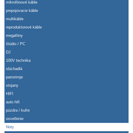
mikrofónové káble
prepojovacie káble
multikáble
reproduktorové káble
megafóny
štúdio / PC
DJ
100V technika
slúchadlá
parostroje
stojany
HIFI
auto hifi
púzdra / kufre
osvetlenie
Noty