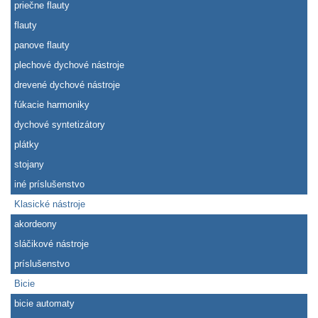
priečne flauty
flauty
panove flauty
plechové dychové nástroje
drevené dychové nástroje
fúkacie harmoniky
dychové syntetizátory
plátky
stojany
iné príslušenstvo
Klasické nástroje
akordeony
sláčikové nástroje
príslušenstvo
Bicie
bicie automaty