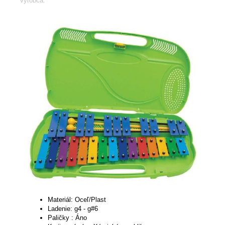
výrobca:
Materiál: Oceľ/Plast
Ladenie: g4 - g#6
Paličky : Áno