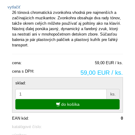
vytlačiť
26 tónová chromatická zvonkohra vhodná pre najmenších a
začínajúcich muzikantov. Zvonkohra obsahuje dva rady tónov,
takže okrem celých môžete používať aj poltóny ako na klavíri.
Nástroj ďalej ponúka jasný, dynamický a farebný zvuk, ktorý
sa nestratí ani v mnohopočetnom detskom zbore. Súčasťou
balenia je pár plastových paličiek a plastový kufrík pre ľahký
transport.
cena:
59,00 EUR / ks.
cena s DPH:
59,00 EUR / ks.
sklad:
ks.
do košíka
EAN kód:
0
katalógové číslo: