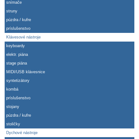
snímače
struny
púzdra / kufre
príslušenstvo
Klávesové nástroje
keyboardy
elektr. piána
stage piána
MIDI/USB klávesnice
syntetizátory
kombá
príslušenstvo
stojany
púzdra / kufre
stoličky
Dychové nástroje