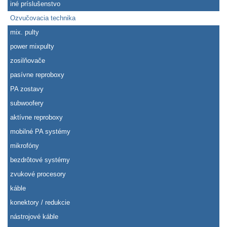
iné príslušenstvo
Ozvučovacia technika
mix. pulty
power mixpulty
zosilňovače
pasívne reproboxy
PA zostavy
subwoofery
aktívne reproboxy
mobilné PA systémy
mikrofóny
bezdrôtové systémy
zvukové procesory
káble
konektory / redukcie
nástrojové káble