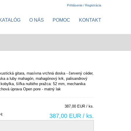
Prihlásenie / Registrácia
KATALÓG
O NÁS
POMOC
KONTAKT
kustická gitara, masívna vrchná doska - červený céder,
ska a luby mahagón, mahagónový krk, palisandrový
 kobylka, šířka nultého pražca: 52 mm, mechanika
rchová úprava Open pore - matný lak
387,00 EUR / ks.
H:
387,00 EUR / ks.