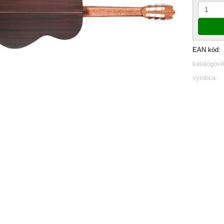
EAN kód:
katalógové
výrobca: