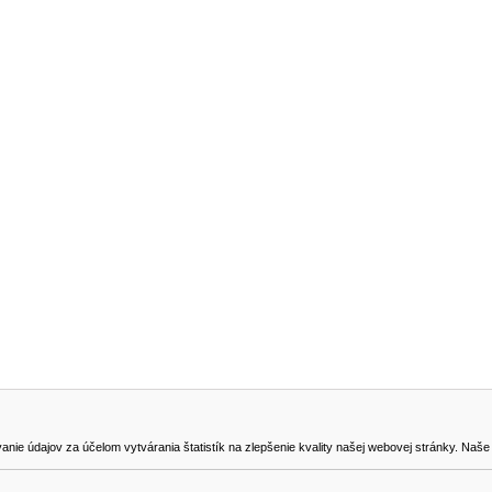
NA STIAHNUTIE
KONTAKT
dajov za účelom vytvárania štatistík na zlepšenie kvality našej webovej stránky. Naše coo
na odstúpenie od zmluvy
0905419149
svencel@gmail.com