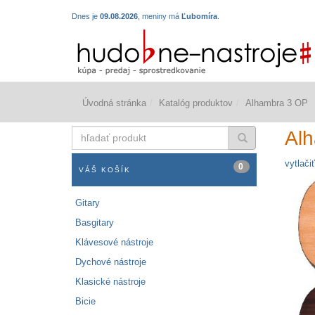
Dnes je
09.08.2026
, meniny má
Ľubomíra
.
Úvodná stránka
Katalóg produktov
Alhambra 3 OP
hľadať
Al
produkt
vytlačiť
0
VÁŠ KOŠÍK
Gitary
Basgitary
Klávesové nástroje
Dychové nástroje
Klasické nástroje
Bicie