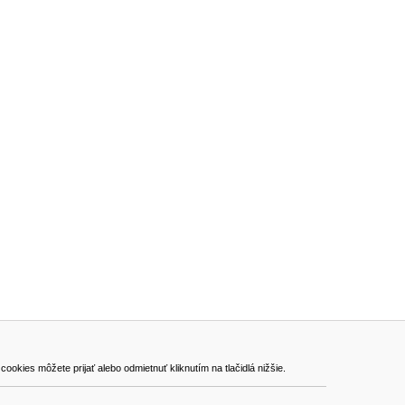
ADRESA
kies môžete prijať alebo odmietnuť kliknutím na tlačidlá nižšie.
VEST - tech s.r.o.
Hviezdoslavova 280/6, 965 01 Žiar nad Hronom