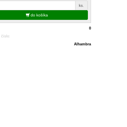
ks.
do košíka
0
 číslo:
Alhambra