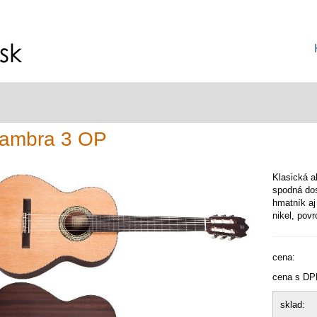
hambra 3 OP
Klasická a
spodná do
hmatník aj
nikel, pov
cena:
cena s DP
sklad: