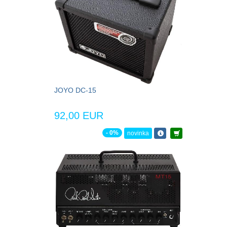
JOYO DC-15
92,00 EUR
- 0%
novinka