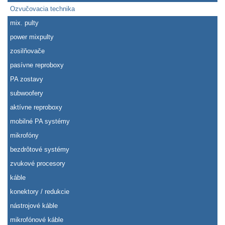
Ozvučovacia technika
mix. pulty
power mixpulty
zosilňovače
pasívne reproboxy
PA zostavy
subwoofery
aktívne reproboxy
mobilné PA systémy
mikrofóny
bezdrôtové systémy
zvukové procesory
káble
konektory / redukcie
nástrojové káble
mikrofónové káble