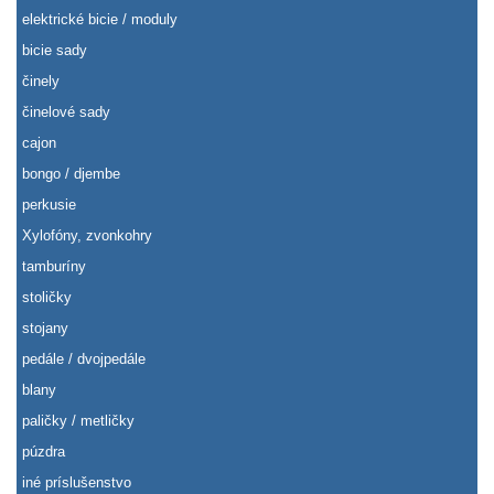
elektrické bicie / moduly
bicie sady
činely
činelové sady
cajon
bongo / djembe
perkusie
Xylofóny, zvonkohry
tamburíny
stoličky
stojany
pedále / dvojpedále
blany
paličky / metličky
púzdra
iné príslušenstvo