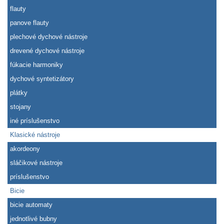
flauty
panove flauty
plechové dychové nástroje
drevené dychové nástroje
fúkacie harmoniky
dychové syntetizátory
plátky
stojany
iné príslušenstvo
Klasické nástroje
akordeony
sláčikové nástroje
príslušenstvo
Bicie
bicie automaty
jednotlivé bubny