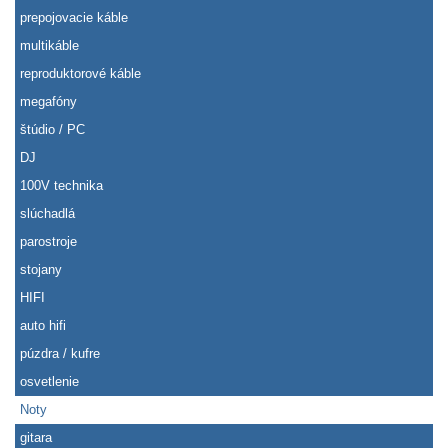
prepojovacie káble
multikáble
reproduktorové káble
megafóny
štúdio / PC
DJ
100V technika
slúchadlá
parostroje
stojany
HIFI
auto hifi
púzdra / kufre
osvetlenie
Noty
gitara