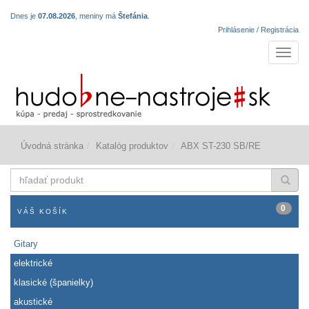
Dnes je
07.08.2026
, meniny má
Štefánia
.
Prihlásenie / Registrácia
Navigá
Úvodná stránka
Katalóg produktov
ABX ST-230 SB/RE
hľadať
produkt
0
VÁŠ KOŠÍK
Gitary
elektrické
klasické (španielky)
akustické