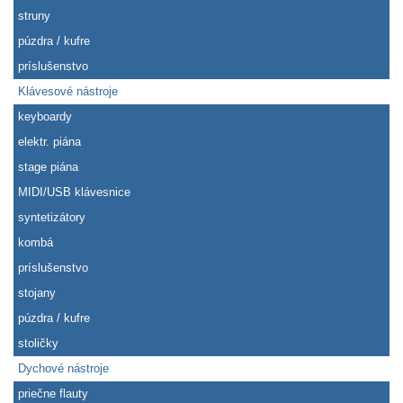
struny
púzdra / kufre
príslušenstvo
Klávesové nástroje
keyboardy
elektr. piána
stage piána
MIDI/USB klávesnice
syntetizátory
kombá
príslušenstvo
stojany
púzdra / kufre
stoličky
Dychové nástroje
priečne flauty