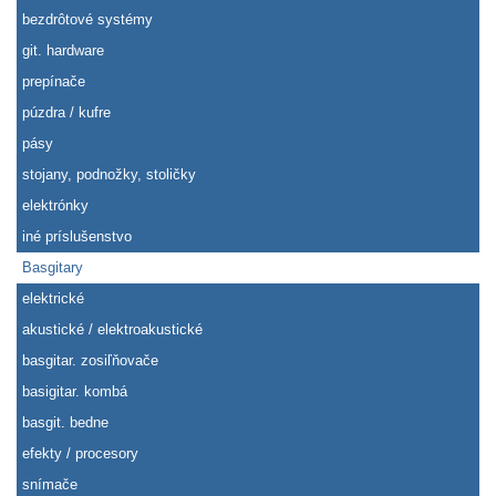
bezdrôtové systémy
git. hardware
prepínače
púzdra / kufre
pásy
stojany, podnožky, stoličky
elektrónky
iné príslušenstvo
Basgitary
elektrické
akustické / elektroakustické
basgitar. zosiľňovače
basigitar. kombá
basgit. bedne
efekty / procesory
snímače