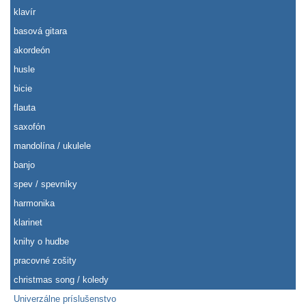
klavír
basová gitara
akordeón
husle
bicie
flauta
saxofón
mandolína / ukulele
banjo
spev / spevníky
harmonika
klarinet
knihy o hudbe
pracovné zošity
christmas song / koledy
Univerzálne príslušenstvo