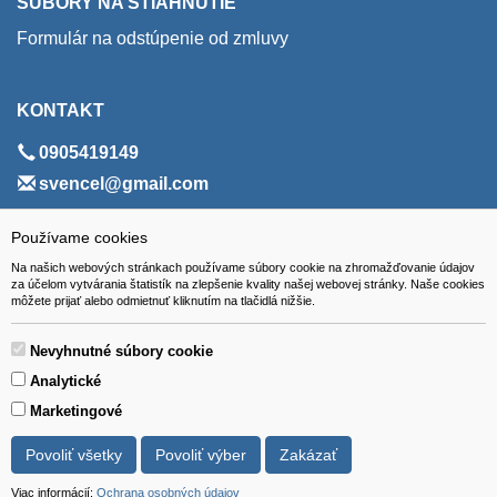
SÚBORY NA STIAHNUTIE
Formulár na odstúpenie od zmluvy
KONTAKT
0905419149
svencel@gmail.com
ADRESA
Používame cookies
Na našich webových stránkach používame súbory cookie na zhromažďovanie údajov
VEST - tech s.r.o.
za účelom vytvárania štatistík na zlepšenie kvality našej webovej stránky. Naše cookies
môžete prijať alebo odmietnuť kliknutím na tlačidlá nižšie.
Hviezdoslavova 280/6, 965 01 Žiar nad Hronom
Slovakia (Slovak Republic)
Nevyhnutné súbory cookie
Analytické
Marketingové
Povoliť všetky
Povoliť výber
Zakázať
Všetky ceny sú uvádzané vrátane DPH.
© 2018 GIBOX, s.r.o. • Generuje redakčný systém YGScms •
Viac informácií:
Ochrana osobných údajov