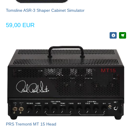
Tomsline ASR-3 Shaper Cabinet Simulator
59,00 EUR
PRS Tremonti MT 15 Head