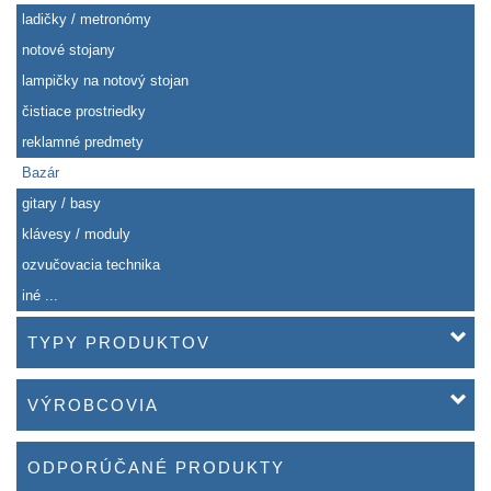
ladičky / metronómy
notové stojany
lampičky na notový stojan
čistiace prostriedky
reklamné predmety
Bazár
gitary / basy
klávesy / moduly
ozvučovacia technika
iné ...
TYPY PRODUKTOV
VÝROBCOVIA
ODPORÚČANÉ PRODUKTY