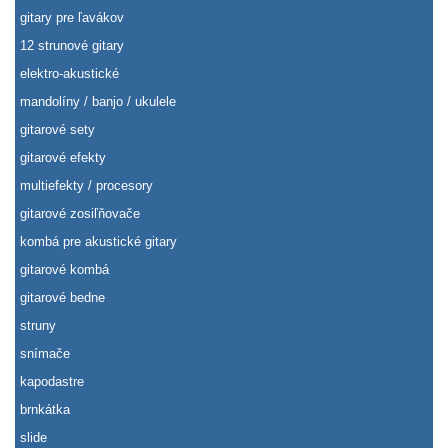
gitary pre ľavákov
12 strunové gitary
elektro-akustické
mandolíny / banjo / ukulele
gitarové sety
gitarové efekty
multiefekty / procesory
gitarové zosiľňovače
kombá pre akustické gitary
gitarové kombá
gitarové bedne
struny
snímače
kapodastre
brnkátka
slide