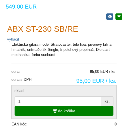
549,00 EUR
ABX ST-230 SB/RE
vytlačiť
Elektrická gitara model Stratocaster, telo lipa, javorový krk a
hmatník, snímače 3x Single, 5-polohový prepínač, Die-cast
mechanika, farba sunburst
cena:
95,00 EUR / ks.
cena s DPH:
95,00 EUR / ks.
sklad:
ks.
do košíka
EAN kód:
0