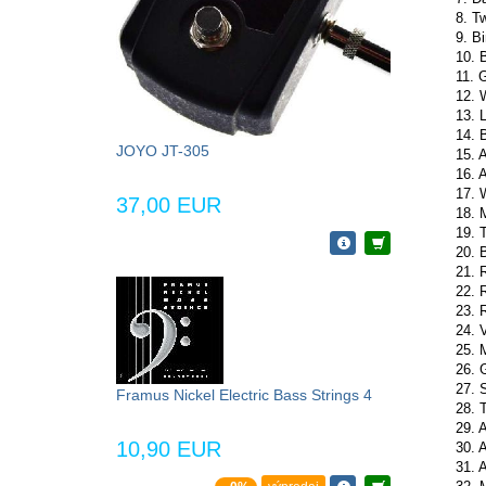
8. T
9. B
10. 
11. G
12. 
13. 
14. 
JOYO JT-305
15. 
16. 
17. 
37,00 EUR
18. 
19. 
20. 
21. 
22. 
23. 
24. 
25. 
26. 
27. 
Framus Nickel Electric Bass Strings 4
28. 
29. A
10,90 EUR
30. A
31. A