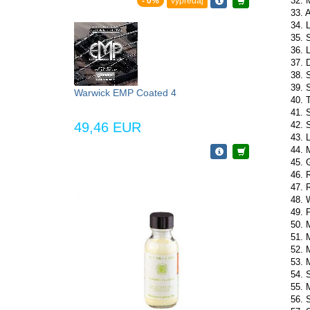
32. 
- 0%
výpredaj
33. A
34. L
35. 
36. 
37. 
38. S
39. S
Warwick EMP Coated 4
40. 
41. 
42. 
49,46 EUR
43. 
44. 
45. 
46. 
47. 
48. 
49. 
50. 
51. 
52. 
53. 
54. 
55. 
56. 