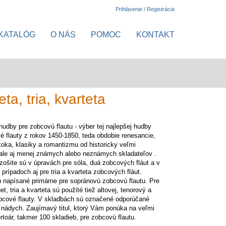
Prihlásenie / Registrácia
KATALÓG
O NÁS
POMOC
KONTAKT
a, tria, kvarteta
hudby pre zobcovú flautu - výber tej najlepšej hudby
é flauty z rokov 1450-1850, teda obdobie renesancie,
koka, klasiky a romantizmu od historicky veľmi
ale aj menej známych alebo neznámych skladateľov .
zošite sú v úpravách pre sóla, duá zobcových fláut a v
 prípadoch aj pre tria a kvarteta zobcových fláut.
 napísané primárne pre sopránovú zobcovú flautu. Pre
et, tria a kvarteta sú použité tiež altovej, tenorový a
bcové flauty. V skladbách sú označené odporúčané
 nádych. Zaujímavý titul, ktorý Vám ponúka na veľmi
ertoár, takmer 100 skladieb, pre zobcovú flautu.