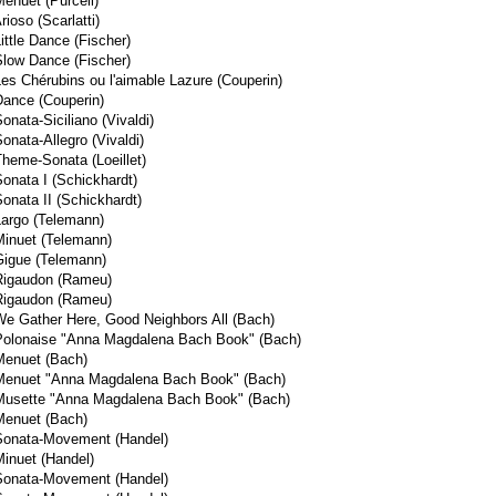
Menuet (Purcell)
rioso (Scarlatti)
ittle Dance (Fischer)
Slow Dance (Fischer)
Les Chérubins ou l'aimable Lazure (Couperin)
Dance (Couperin)
onata-Siciliano (Vivaldi)
onata-Allegro (Vivaldi)
Theme-Sonata (Loeillet)
Sonata I (Schickhardt)
Sonata II (Schickhardt)
Largo (Telemann)
Minuet (Telemann)
Gigue (Telemann)
Rigaudon (Rameu)
Rigaudon (Rameu)
We Gather Here, Good Neighbors All (Bach)
Polonaise "Anna Magdalena Bach Book" (Bach)
Menuet (Bach)
Menuet "Anna Magdalena Bach Book" (Bach)
Musette "Anna Magdalena Bach Book" (Bach)
Menuet (Bach)
Sonata-Movement (Handel)
Minuet (Handel)
Sonata-Movement (Handel)