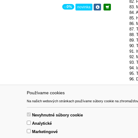
82. 
83. 
- 0%
novinka
84. A
85. 
86. 
87. 
88. 
89. 
90. 
91. I
92. 
93. 
94. 
95. 
96. 
Používame cookies
NAVIGÁCIA
SÚBORY 
Na našich webových stránkach používame súbory cookie na zhromažďovanie ú
Katalóg
Formulár 
O nás
Nevyhnutné súbory cookie
Pomoc
Analytické
Kontakt
Marketingové