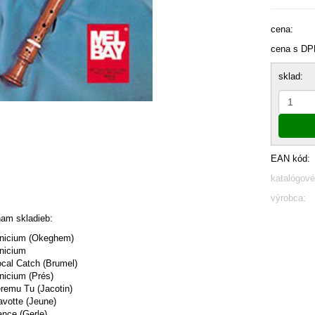
cena:
cena s DP
sklad:
EAN kód:
katalógové
výrobca:
am skladieb:
inicium (Okeghem)
inicium
ocal Catch (Brumel)
inicium (Prés)
eremu Tu (Jacotin)
avotte (Jeune)
ance (Gerle)