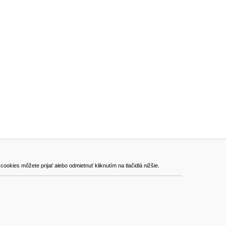
ADRESA
kies môžete prijať alebo odmietnuť kliknutím na tlačidlá nižšie.
VEST - tech s.r.o.
Hviezdoslavova 280/6, 965 01 Žiar nad Hronom
Slovakia (Slovak Republic)