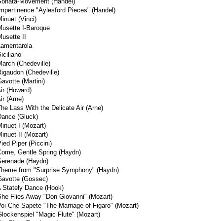
Sonata-Movement (Handel)
Impertinence "Aylesford Pieces" (Handel)
inuet (Vinci)
Musette I-Baroque
Musette II
Lamentarola
iciliano
March (Chedeville)
Rigaudon (Chedeville)
avotte (Martini)
Air (Howard)
ir (Arne)
The Lass With the Delicate Air (Arne)
Dance (Gluck)
Minuet I (Mozart)
inuet II (Mozart)
ied Piper (Piccini)
Come, Gentle Spring (Haydn)
Serenade (Haydn)
Theme from "Surprise Symphony" (Haydn)
Gavotte (Gossec)
A Stately Dance (Hook)
She Flies Away "Don Giovanni" (Mozart)
Voi Che Sapete "The Marriage of Figaro" (Mozart)
Glockenspiel "Magic Flute" (Mozart)