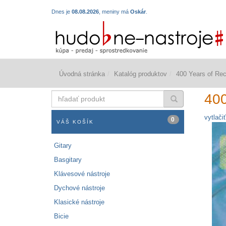
Dnes je
08.08.2026
, meniny má
Oskár
.
Úvodná stránka
Katalóg produktov
400 Years of Reco
hľadať
400
produkt
vytlačiť
0
VÁŠ KOŠÍK
Gitary
Basgitary
Klávesové nástroje
Dychové nástroje
Klasické nástroje
Bicie