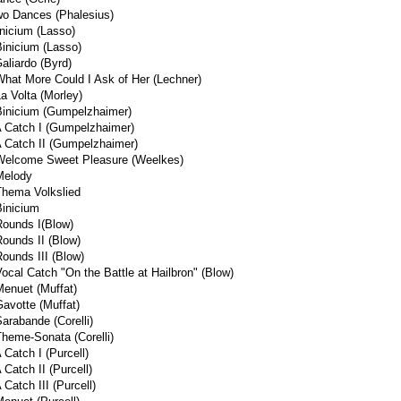
wo Dances (Phalesius)
inicium (Lasso)
Binicium (Lasso)
aliardo (Byrd)
What More Could I Ask of Her (Lechner)
La Volta (Morley)
Binicium (Gumpelzhaimer)
A Catch I (Gumpelzhaimer)
A Catch II (Gumpelzhaimer)
Welcome Sweet Pleasure (Weelkes)
Melody
Thema Volkslied
Binicium
Rounds I(Blow)
Rounds II (Blow)
Rounds III (Blow)
Vocal Catch "On the Battle at Hailbron" (Blow)
Menuet (Muffat)
Gavotte (Muffat)
Sarabande (Corelli)
Theme-Sonata (Corelli)
 Catch I (Purcell)
 Catch II (Purcell)
 Catch III (Purcell)