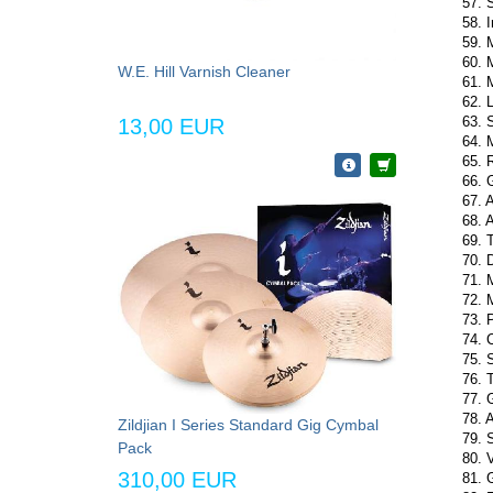
57. 
58. 
59. M
60. 
W.E. Hill Varnish Cleaner
61. 
62. 
63. S
13,00 EUR
64. 
65. 
66. G
67. 
68. A
69. 
70. 
71. 
72. M
73. P
74. 
75. 
76. 
77. 
78. 
Zildjian I Series Standard Gig Cymbal
79. 
Pack
80. 
310,00 EUR
81. 