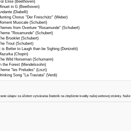
Für Elise (Beethoven)
Minuet in G (Beethoven)
ndante (Diabelli)
Hunting Chorus "Der Freischütz" (Weber)
Moment Musicale (Schubert)
Themes from Overture "Rosamunde" (Schubert)
Theme "Rosamunde" (Schubert)
The Brooklet (Schubert)
The Trout (Schubert)
t is Better to Laugh than be Sighing (Donizetti)
Mazurka (Chopin)
The Wild Horseman (Schumann)
In the Forest (Mendelssohn)
Theme "les Preludes" (Liszt)
Drinking Song "La Traviata" (Verdi)
NA STIAHNUTIE
KONTAKT
dajov za účelom vytvárania štatistík na zlepšenie kvality našej webovej stránky. Naše coo
na odstúpenie od zmluvy
0905419149
svencel@gmail.com