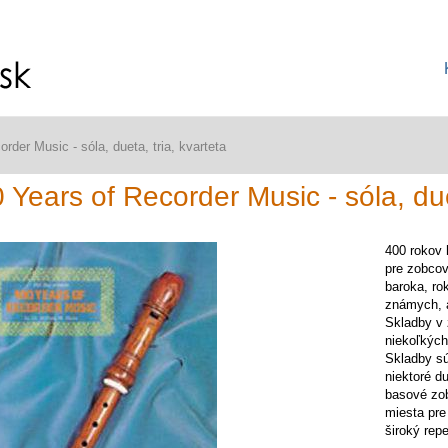
rder Music - sóla, dueta, tria, kvarteta
 Years of Recorder Music - sóla, duet
400 rokov 
pre zobcov
baroka, ro
známych, 
Skladby v 
niekoľkých
Skladby sú
niektoré du
basové zo
miesta pre
široký rep