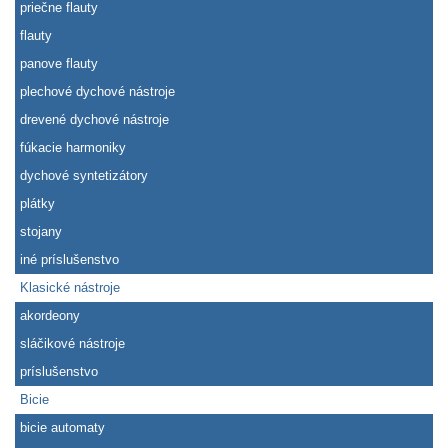
priečne flauty
flauty
panove flauty
plechové dychové nástroje
drevené dychové nástroje
fúkacie harmoniky
dychové syntetizátory
plátky
stojany
iné príslušenstvo
Klasické nástroje
akordeony
sláčikové nástroje
príslušenstvo
Bicie
bicie automaty