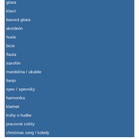
gitara
klavír
basová gitara
akordeón
husle
bicie
flauta
saxofón
mandolína / ukulele
banjo
spev / spevníky
harmonika
klarinet
knihy o hudbe
pracovné zošity
christmas song / koledy