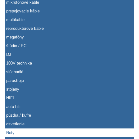
mikrofónové káble
prepojovacie káble
multikáble
reproduktorové káble
megafóny
štúdio / PC
DJ
100V technika
slúchadlá
parostroje
stojany
HIFI
auto hifi
púzdra / kufre
osvetlenie
Noty