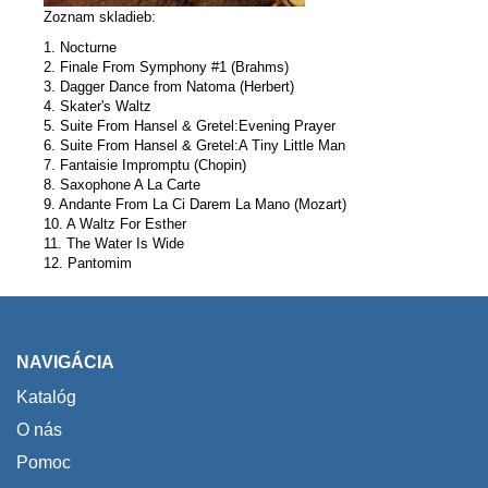
Zoznam skladieb:
1. Nocturne
2. Finale From Symphony #1 (Brahms)
3. Dagger Dance from Natoma (Herbert)
4. Skater's Waltz
5. Suite From Hansel & Gretel:Evening Prayer
6. Suite From Hansel & Gretel:A Tiny Little Man
7. Fantaisie Impromptu (Chopin)
8. Saxophone A La Carte
9. Andante From La Ci Darem La Mano (Mozart)
10. A Waltz For Esther
11. The Water Is Wide
12. Pantomim
NAVIGÁCIA
Katalóg
O nás
Pomoc