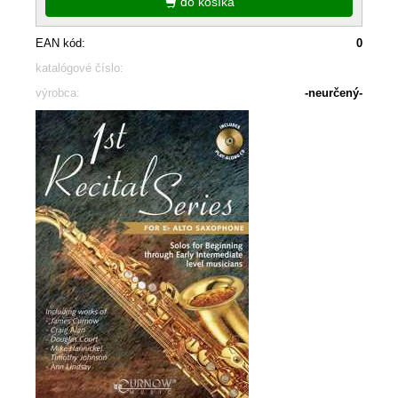
do košíka
EAN kód:
0
katalógové číslo:
výrobca:
-neurčený-