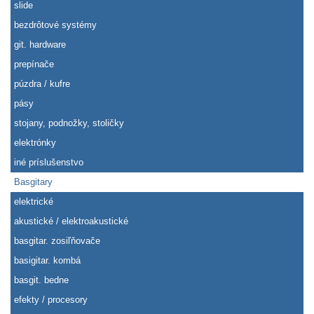
slide
bezdrôtové systémy
git. hardware
prepínače
púzdra / kufre
pásy
stojany, podnožky, stoličky
elektrónky
iné príslušenstvo
Basgitary
elektrické
akustické / elektroakustické
basgitar. zosiľňovače
basigitar. kombá
basgit. bedne
efekty / procesory