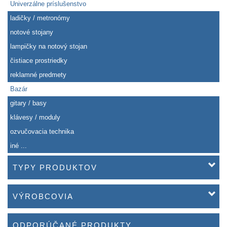
Univerzálne príslušenstvo
ladičky / metronómy
notové stojany
lampičky na notový stojan
čistiace prostriedky
reklamné predmety
Bazár
gitary / basy
klávesy / moduly
ozvučovacia technika
iné ...
TYPY PRODUKTOV
VÝROBCOVIA
ODPORÚČANÉ PRODUKTY