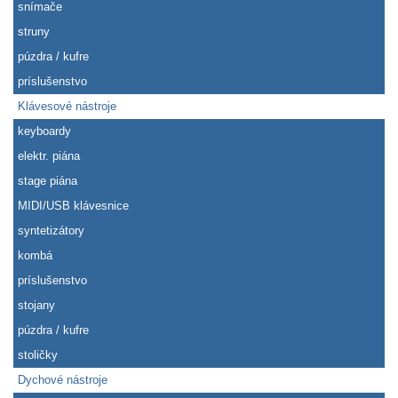
snímače
struny
púzdra / kufre
príslušenstvo
Klávesové nástroje
keyboardy
elektr. piána
stage piána
MIDI/USB klávesnice
syntetizátory
kombá
príslušenstvo
stojany
púzdra / kufre
stoličky
Dychové nástroje