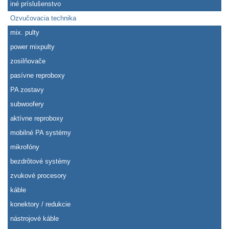
iné príslušenstvo
Ozvučovacia technika
mix. pulty
power mixpulty
zosilňovače
pasívne reproboxy
PA zostavy
subwoofery
aktívne reproboxy
mobilné PA systémy
mikrofóny
bezdrôtové systémy
zvukové procesory
káble
konektory / redukcie
nástrojové káble