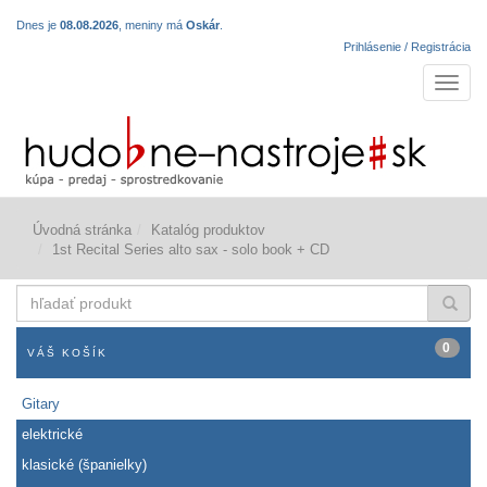
Dnes je
08.08.2026
, meniny má
Oskár
.
Prihlásenie / Registrácia
Navigá
Úvodná stránka
Katalóg produktov
1st Recital Series alto sax - solo book + CD
hľadať
produkt
0
VÁŠ KOŠÍK
Gitary
elektrické
klasické (španielky)