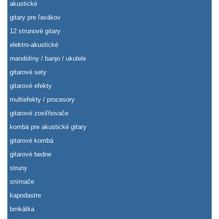
akustické
gitary pre ľavákov
12 strunové gitary
elektro-akustické
mandolíny / banjo / ukulele
gitarové sety
gitarové efekty
multiefekty / procesory
gitarové zosiľňovače
kombá pre akustické gitary
gitarové kombá
gitarové bedne
struny
snímače
kapodastre
brnkátka