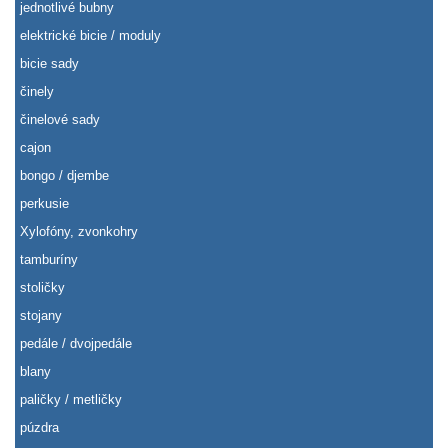
jednotlivé bubny
elektrické bicie / moduly
bicie sady
činely
činelové sady
cajon
bongo / djembe
perkusie
Xylofóny, zvonkohry
tamburíny
stoličky
stojany
pedále / dvojpedále
blany
paličky / metličky
púzdra