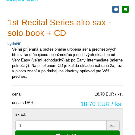
1st Recital Series alto sax -
solo book + CD
vytlačiť
Veľmi príjemná a profesionálne urobená séria prednesových
titulov so stúpajúcou obtiažnosťou jednotlivých skladieb od
Very Easy (veľmi jednoduchý) až po Early Intermediate (mierne
pokročilý). Na priloženom CD je každá skladba nahraná 2x, raz
v plnom znení a po druhej iba klavírny sprievod pre Váš
prednes.
cena:
18,70 EUR / ks.
cena s DPH:
18,70 EUR / ks.
sklad:
ks.