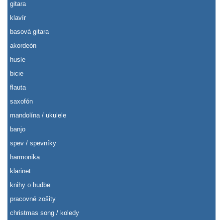
gitara
klavír
basová gitara
akordeón
husle
bicie
flauta
saxofón
mandolína / ukulele
banjo
spev / spevníky
harmonika
klarinet
knihy o hudbe
pracovné zošity
christmas song / koledy