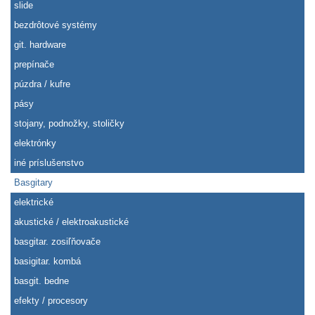
slide
bezdrôtové systémy
git. hardware
prepínače
púzdra / kufre
pásy
stojany, podnožky, stoličky
elektrónky
iné príslušenstvo
Basgitary
elektrické
akustické / elektroakustické
basgitar. zosiľňovače
basigitar. kombá
basgit. bedne
efekty / procesory