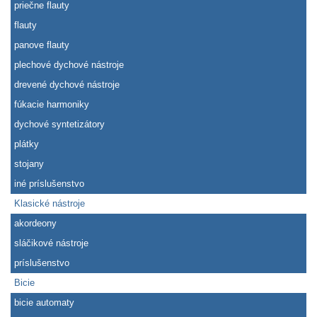
priečne flauty
flauty
panove flauty
plechové dychové nástroje
drevené dychové nástroje
fúkacie harmoniky
dychové syntetizátory
plátky
stojany
iné príslušenstvo
Klasické nástroje
akordeony
sláčikové nástroje
príslušenstvo
Bicie
bicie automaty