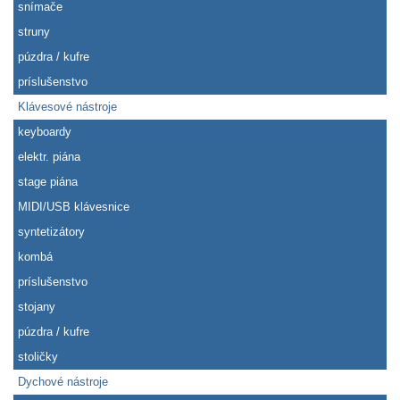
snímače
struny
púzdra / kufre
príslušenstvo
Klávesové nástroje
keyboardy
elektr. piána
stage piána
MIDI/USB klávesnice
syntetizátory
kombá
príslušenstvo
stojany
púzdra / kufre
stoličky
Dychové nástroje