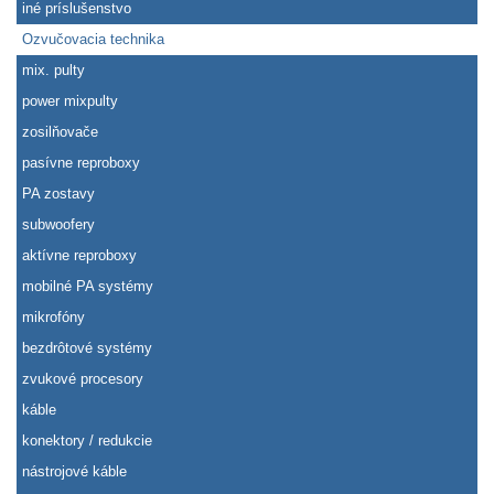
iné príslušenstvo
Ozvučovacia technika
mix. pulty
power mixpulty
zosilňovače
pasívne reproboxy
PA zostavy
subwoofery
aktívne reproboxy
mobilné PA systémy
mikrofóny
bezdrôtové systémy
zvukové procesory
káble
konektory / redukcie
nástrojové káble