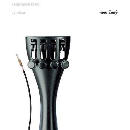
katalógové číslo:
výrobca:
-neurčený-