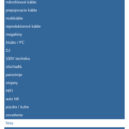
mikrofónové káble
prepojovacie káble
multikáble
reproduktorové káble
megafóny
štúdio / PC
DJ
100V technika
slúchadlá
parostroje
stojany
HIFI
auto hifi
púzdra / kufre
osvetlenie
Noty