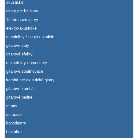
akustické
gitary pre ľavákov
12 strunové gitary
elektro-akustické
mandolíny / banjo / ukulele
gitarové sety
gitarové efekty
multiefekty / procesory
gitarové zosiľňovače
kombá pre akustické gitary
gitarové kombá
gitarové bedne
struny
snímače
kapodastre
brnkátka