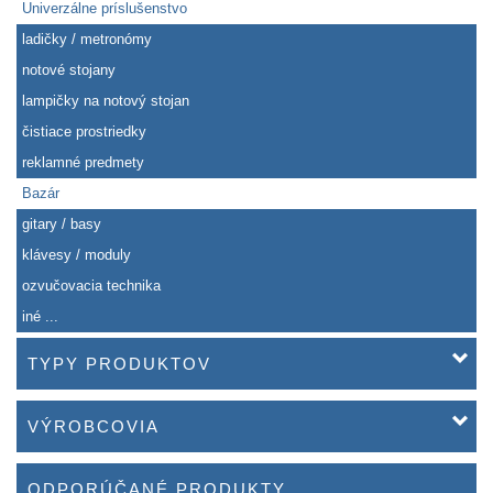
Univerzálne príslušenstvo
ladičky / metronómy
notové stojany
lampičky na notový stojan
čistiace prostriedky
reklamné predmety
Bazár
gitary / basy
klávesy / moduly
ozvučovacia technika
iné ...
TYPY PRODUKTOV
VÝROBCOVIA
ODPORÚČANÉ PRODUKTY