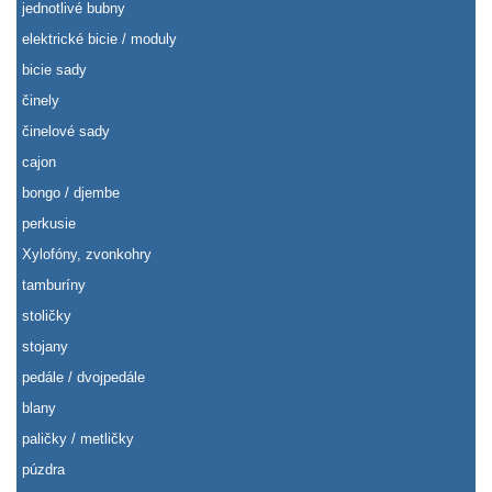
jednotlivé bubny
elektrické bicie / moduly
bicie sady
činely
činelové sady
cajon
bongo / djembe
perkusie
Xylofóny, zvonkohry
tamburíny
stoličky
stojany
pedále / dvojpedále
blany
paličky / metličky
púzdra