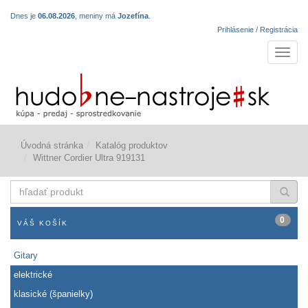
Dnes je
06.08.2026
, meniny má
Jozefína
.
Prihlásenie / Registrácia
Navigá
Úvodná stránka
Katalóg produktov
Wittner Cordier Ultra 919131
hľadať
produkt
0
VÁŠ KOŠÍK
Gitary
elektrické
klasické (španielky)