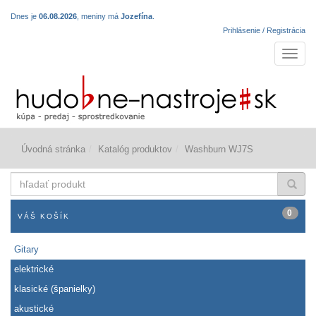
Dnes je
06.08.2026
, meniny má
Jozefína
.
Prihlásenie / Registrácia
Navigá
Úvodná stránka
Katalóg produktov
Washburn WJ7S
hľadať
produkt
0
VÁŠ KOŠÍK
Gitary
elektrické
klasické (španielky)
akustické