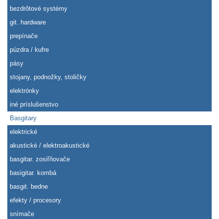
bezdrôtové systémy
git. hardware
prepínače
púzdra / kufre
pásy
stojany, podnožky, stoličky
elektrónky
iné príslušenstvo
Basgitary
elektrické
akustické / elektroakustické
basgitar. zosiľňovače
basigitar. kombá
basgit. bedne
efekty / procesory
snímače