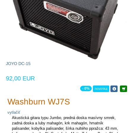
JOYO DC-15
92,00 EUR
- 0%
novinka
Washburn WJ7S
vytlačiť
Akustická gitara typu Jumbo, predná doska masívny smrek,
zadná doska a luby mahagón, krk mahagón, hmatník
palisander, kobylka palisander, šírka nultého ppražca: 43 mm,