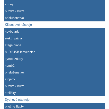
struny
púzdra / kufre
príslušenstvo
Klávesové nástroje
keyboardy
elektr. piána
stage piána
MIDI/USB klávesnice
syntetizátory
kombá
príslušenstvo
stojany
púzdra / kufre
stoličky
Dychové nástroje
priečne flauty