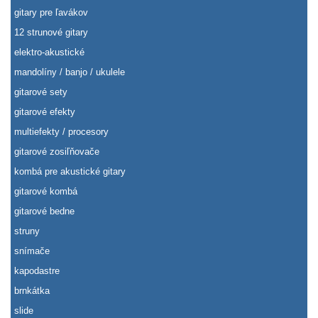
gitary pre ľavákov
12 strunové gitary
elektro-akustické
mandolíny / banjo / ukulele
gitarové sety
gitarové efekty
multiefekty / procesory
gitarové zosiľňovače
kombá pre akustické gitary
gitarové kombá
gitarové bedne
struny
snímače
kapodastre
brnkátka
slide