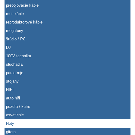
prepojovacie káble
multikáble
reproduktorové káble
megafóny
štúdio / PC
DJ
100V technika
slúchadlá
parostroje
stojany
HIFI
auto hifi
púzdra / kufre
osvetlenie
Noty
gitara