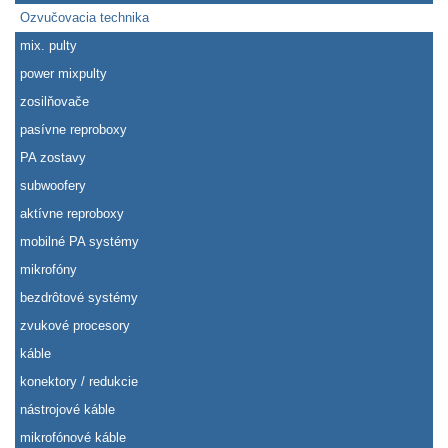
Ozvučovacia technika
mix. pulty
power mixpulty
zosilňovače
pasívne reproboxy
PA zostavy
subwoofery
aktívne reproboxy
mobilné PA systémy
mikrofóny
bezdrôtové systémy
zvukové procesory
káble
konektory / redukcie
nástrojové káble
mikrofónové káble