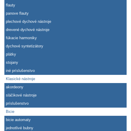
flauty
panove flauty
plechové dychové nástroje
drevené dychové nástroje
fúkacie harmoniky
dychové syntetizátory
plátky
stojany
iné príslušenstvo
Klasické nástroje
akordeony
sláčikové nástroje
príslušenstvo
Bicie
bicie automaty
jednotlivé bubny