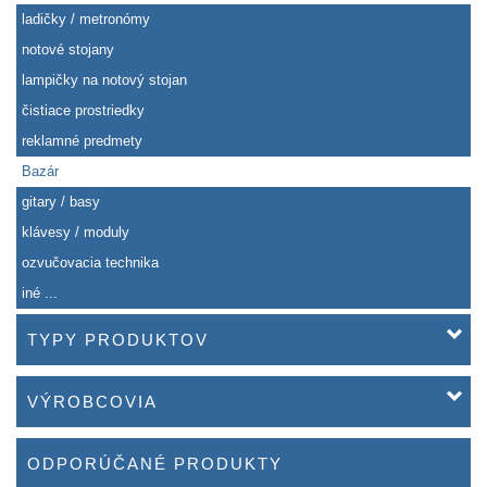
ladičky / metronómy
notové stojany
lampičky na notový stojan
čistiace prostriedky
reklamné predmety
Bazár
gitary / basy
klávesy / moduly
ozvučovacia technika
iné ...
TYPY PRODUKTOV
VÝROBCOVIA
ODPORÚČANÉ PRODUKTY