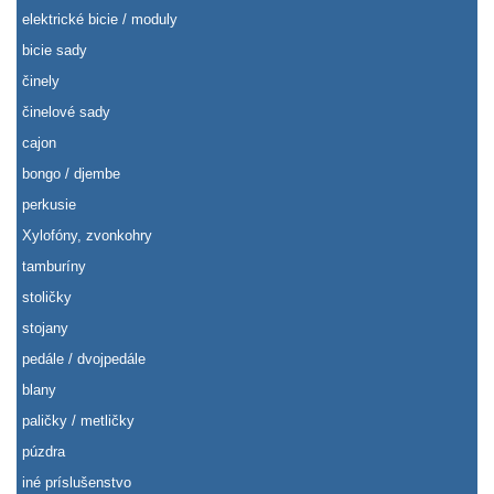
elektrické bicie / moduly
bicie sady
činely
činelové sady
cajon
bongo / djembe
perkusie
Xylofóny, zvonkohry
tamburíny
stoličky
stojany
pedále / dvojpedále
blany
paličky / metličky
púzdra
iné príslušenstvo