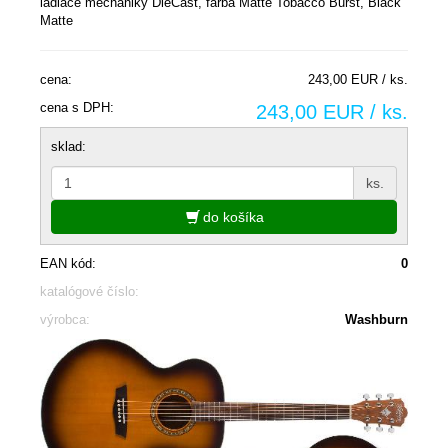
ladiace mechaniky DieCast, farba Matte Tobacco Burst, Black
Matte
cena:
243,00 EUR / ks.
cena s DPH:
243,00 EUR / ks.
sklad:
ks.
do košíka
EAN kód:
0
katalógové číslo:
výrobca:
Washburn