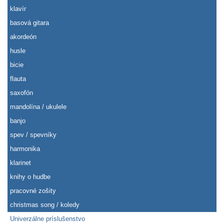
klavír
basová gitara
akordeón
husle
bicie
flauta
saxofón
mandolína / ukulele
banjo
spev / spevníky
harmonika
klarinet
knihy o hudbe
pracovné zošity
christmas song / koledy
Univerzálne príslušenstvo