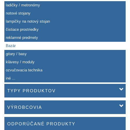
ladičky / metronómy
notové stojany
lampičky na notový stojan
čistiace prostriedky
reklamné predmety
Bazár
gitary / basy
klávesy / moduly
ozvučovacia technika
iné ...
TYPY PRODUKTOV
VÝROBCOVIA
ODPORÚČANÉ PRODUKTY