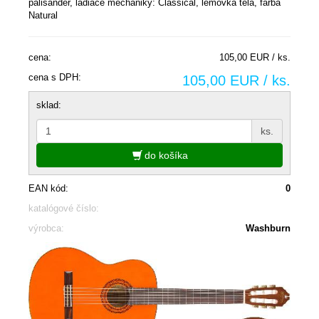
palisander, ladiace mechaniky: Classical, lemovka tela, farba
Natural
cena:
105,00 EUR / ks.
cena s DPH:
105,00 EUR / ks.
sklad:
ks.
do košíka
EAN kód:
0
katalógové číslo:
výrobca:
Washburn