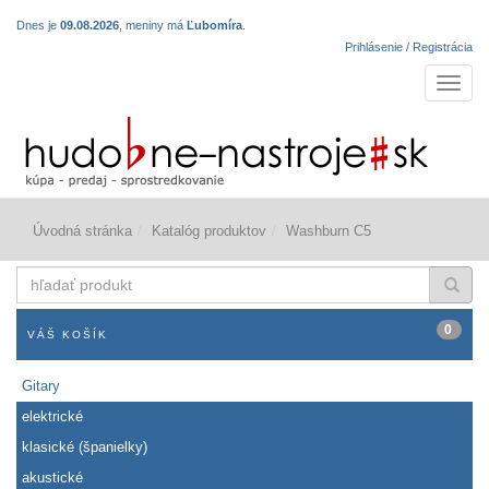
Dnes je
09.08.2026
, meniny má
Ľubomíra
.
Prihlásenie / Registrácia
Navigá
Úvodná stránka
Katalóg produktov
Washburn C5
hľadať
produkt
0
VÁŠ KOŠÍK
Gitary
elektrické
klasické (španielky)
akustické