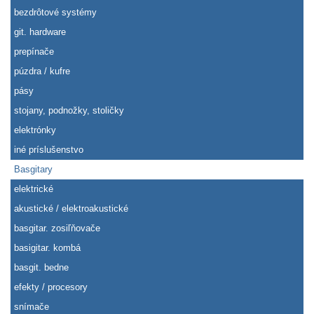
bezdrôtové systémy
git. hardware
prepínače
púzdra / kufre
pásy
stojany, podnožky, stoličky
elektrónky
iné príslušenstvo
Basgitary
elektrické
akustické / elektroakustické
basgitar. zosiľňovače
basigitar. kombá
basgit. bedne
efekty / procesory
snímače