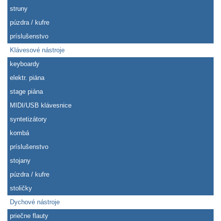
struny
púzdra / kufre
príslušenstvo
Klávesové nástroje
keyboardy
elektr. piána
stage piána
MIDI/USB klávesnice
syntetizátory
kombá
príslušenstvo
stojany
púzdra / kufre
stoličky
Dychové nástroje
priečne flauty