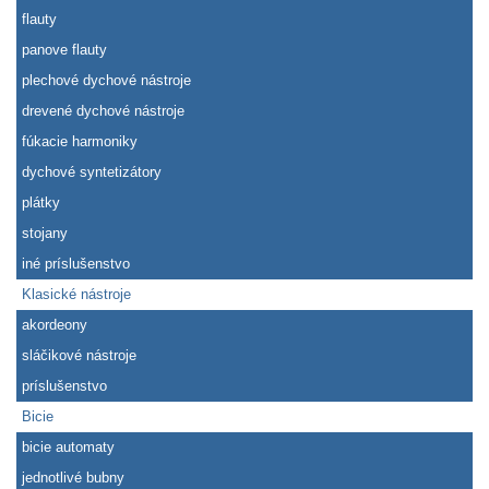
flauty
panove flauty
plechové dychové nástroje
drevené dychové nástroje
fúkacie harmoniky
dychové syntetizátory
plátky
stojany
iné príslušenstvo
Klasické nástroje
akordeony
sláčikové nástroje
príslušenstvo
Bicie
bicie automaty
jednotlivé bubny