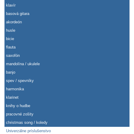
klavír
basová gitara
akordeón
husle
bicie
flauta
saxofón
mandolína / ukulele
banjo
spev / spevníky
harmonika
klarinet
knihy o hudbe
pracovné zošity
christmas song / koledy
Univerzálne príslušenstvo