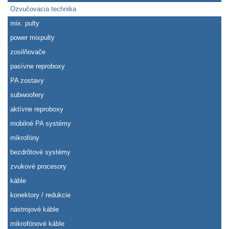
Ozvučovacia technika
mix. pulty
power mixpulty
zosilňovače
pasívne reproboxy
PA zostavy
subwoofery
aktívne reproboxy
mobilné PA systémy
mikrofóny
bezdrôtové systémy
zvukové procesory
káble
konektory / redukcie
nástrojové káble
mikrofónové káble