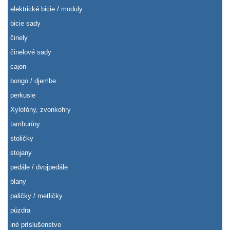
elektrické bicie / moduly
bicie sady
činely
činelové sady
cajon
bongo / djembe
perkusie
Xylofóny, zvonkohry
tamburíny
stoličky
stojany
pedále / dvojpedále
blany
paličky / metličky
púzdra
iné príslušenstvo