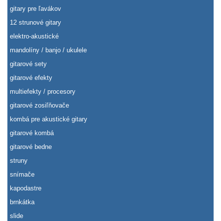
gitary pre ľavákov
12 strunové gitary
elektro-akustické
mandolíny / banjo / ukulele
gitarové sety
gitarové efekty
multiefekty / procesory
gitarové zosiľňovače
kombá pre akustické gitary
gitarové kombá
gitarové bedne
struny
snímače
kapodastre
brnkátka
slide