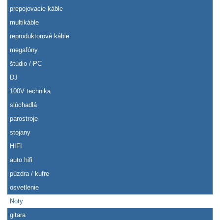
prepojovacie káble
multikáble
reproduktorové káble
megafóny
štúdio / PC
DJ
100V technika
slúchadlá
parostroje
stojany
HIFI
auto hifi
púzdra / kufre
osvetlenie
Noty
gitara