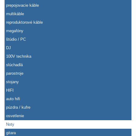
prepojovacie káble
multikáble
reproduktorové káble
megafóny
štúdio / PC
DJ
100V technika
slúchadlá
parostroje
stojany
HIFI
auto hifi
púzdra / kufre
osvetlenie
Noty
gitara