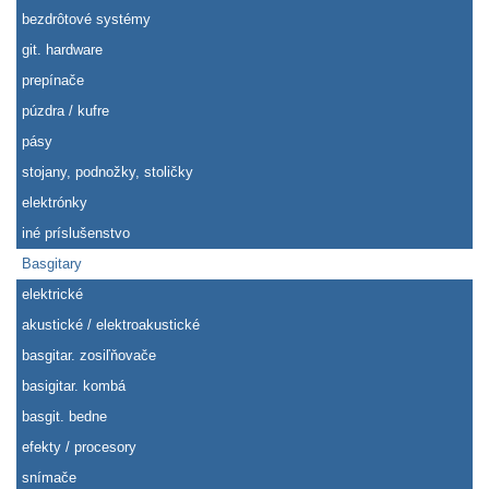
bezdrôtové systémy
git. hardware
prepínače
púzdra / kufre
pásy
stojany, podnožky, stoličky
elektrónky
iné príslušenstvo
Basgitary
elektrické
akustické / elektroakustické
basgitar. zosiľňovače
basigitar. kombá
basgit. bedne
efekty / procesory
snímače