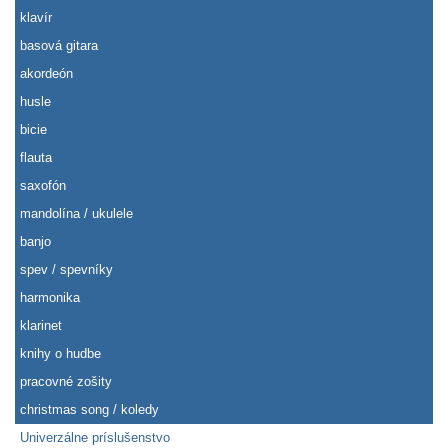
klavír
basová gitara
akordeón
husle
bicie
flauta
saxofón
mandolína / ukulele
banjo
spev / spevníky
harmonika
klarinet
knihy o hudbe
pracovné zošity
christmas song / koledy
Univerzálne príslušenstvo