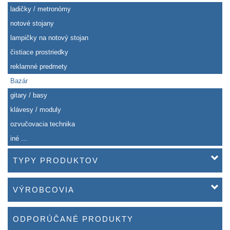
ladičky / metronómy
notové stojany
lampičky na notový stojan
čistiace prostriedky
reklamné predmety
Bazár
gitary / basy
klávesy / moduly
ozvučovacia technika
iné ...
TYPY PRODUKTOV
VÝROBCOVIA
ODPORÚČANÉ PRODUKTY