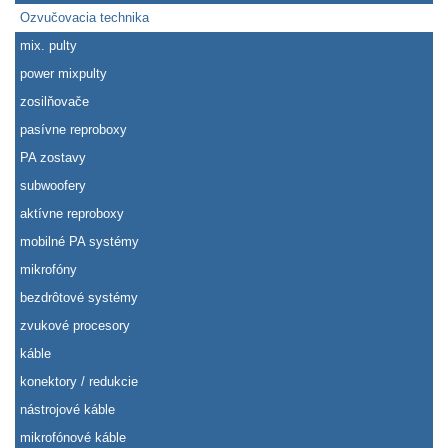
Ozvučovacia technika
mix. pulty
power mixpulty
zosilňovače
pasívne reproboxy
PA zostavy
subwoofery
aktívne reproboxy
mobilné PA systémy
mikrofóny
bezdrôtové systémy
zvukové procesory
káble
konektory / redukcie
nástrojové káble
mikrofónové káble