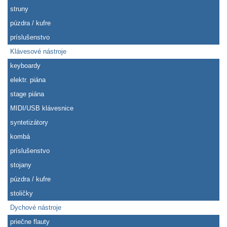
struny
púzdra / kufre
príslušenstvo
Klávesové nástroje
keyboardy
elektr. piána
stage piána
MIDI/USB klávesnice
syntetizátory
kombá
príslušenstvo
stojany
púzdra / kufre
stoličky
Dychové nástroje
priečne flauty