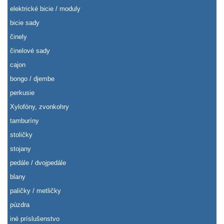
elektrické bicie / moduly
bicie sady
činely
činelové sady
cajon
bongo / djembe
perkusie
Xylofóny, zvonkohry
tamburíny
stoličky
stojany
pedále / dvojpedále
blany
paličky / metličky
púzdra
iné príslušenstvo