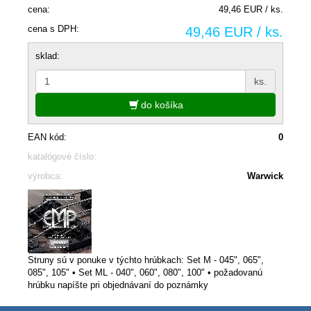
cena:
49,46 EUR / ks.
cena s DPH:
49,46 EUR / ks.
sklad:
ks.
do košíka
EAN kód:
0
katalógové číslo:
výrobca:
Warwick
Struny sú v ponuke v týchto hrúbkach: Set M - 045", 065",
085", 105" • Set ML - 040", 060", 080", 100" • požadovanú
hrúbku napíšte pri objednávaní do poznámky