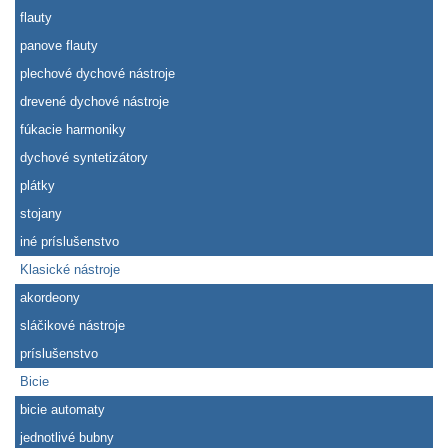
flauty
panove flauty
plechové dychové nástroje
drevené dychové nástroje
fúkacie harmoniky
dychové syntetizátory
plátky
stojany
iné príslušenstvo
Klasické nástroje
akordeony
sláčikové nástroje
príslušenstvo
Bicie
bicie automaty
jednotlivé bubny