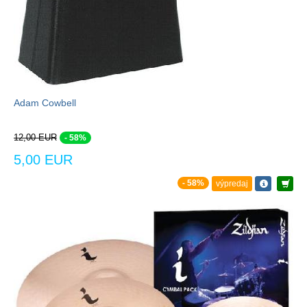
Adam Cowbell
12,00 EUR
- 58%
5,00 EUR
- 58%
výpredaj