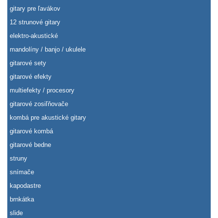
gitary pre ľavákov
12 strunové gitary
elektro-akustické
mandolíny / banjo / ukulele
gitarové sety
gitarové efekty
multiefekty / procesory
gitarové zosiľňovače
kombá pre akustické gitary
gitarové kombá
gitarové bedne
struny
snímače
kapodastre
brnkátka
slide