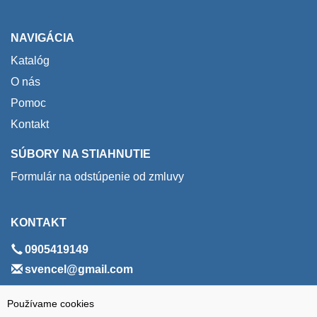
NAVIGÁCIA
Katalóg
O nás
Pomoc
Kontakt
SÚBORY NA STIAHNUTIE
Formulár na odstúpenie od zmluvy
KONTAKT
0905419149
svencel@gmail.com
ADRESA
Používame cookies