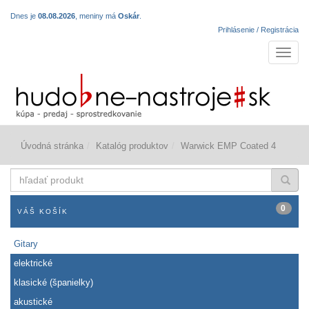
Dnes je
08.08.2026
, meniny má
Oskár
.
Prihlásenie / Registrácia
Navigá
Úvodná stránka
Katalóg produktov
Warwick EMP Coated 4
hľadať
produkt
0
VÁŠ KOŠÍK
Gitary
elektrické
klasické (španielky)
akustické