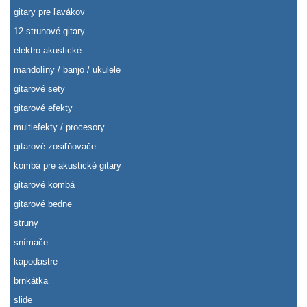
gitary pre ľavákov
12 strunové gitary
elektro-akustické
mandolíny / banjo / ukulele
gitarové sety
gitarové efekty
multiefekty / procesory
gitarové zosiľňovače
kombá pre akustické gitary
gitarové kombá
gitarové bedne
struny
snímače
kapodastre
brnkátka
slide