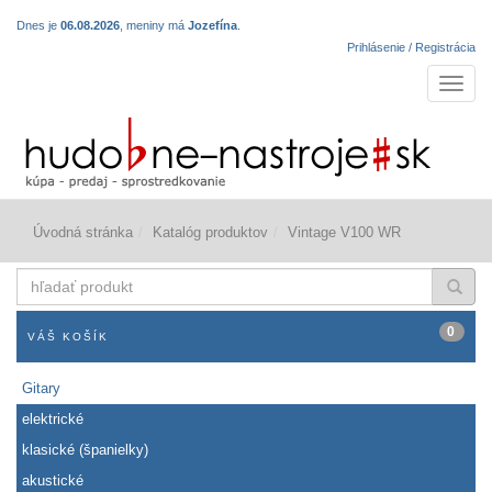
Dnes je
06.08.2026
, meniny má
Jozefína
.
Prihlásenie / Registrácia
Navigá
Úvodná stránka
Katalóg produktov
Vintage V100 WR
hľadať
produkt
0
VÁŠ KOŠÍK
Gitary
elektrické
klasické (španielky)
akustické