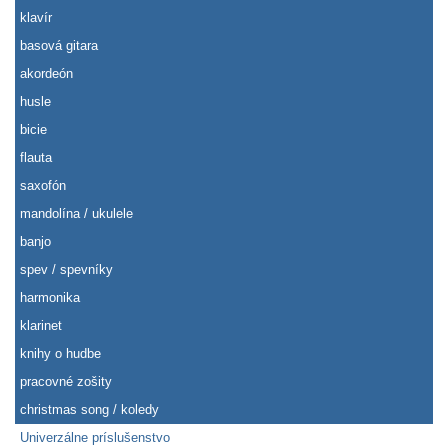
klavír
basová gitara
akordeón
husle
bicie
flauta
saxofón
mandolína / ukulele
banjo
spev / spevníky
harmonika
klarinet
knihy o hudbe
pracovné zošity
christmas song / koledy
Univerzálne príslušenstvo