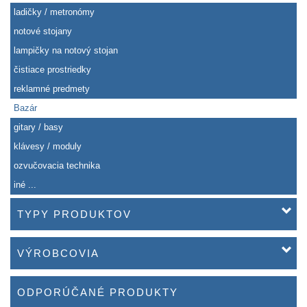
ladičky / metronómy
notové stojany
lampičky na notový stojan
čistiace prostriedky
reklamné predmety
Bazár
gitary / basy
klávesy / moduly
ozvučovacia technika
iné ...
TYPY PRODUKTOV
VÝROBCOVIA
ODPORÚČANÉ PRODUKTY