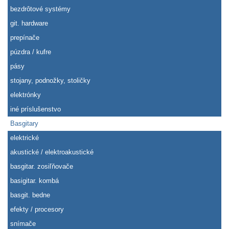
bezdrôtové systémy
git. hardware
prepínače
púzdra / kufre
pásy
stojany, podnožky, stoličky
elektrónky
iné príslušenstvo
Basgitary
elektrické
akustické / elektroakustické
basgitar. zosiľňovače
basigitar. kombá
basgit. bedne
efekty / procesory
snímače