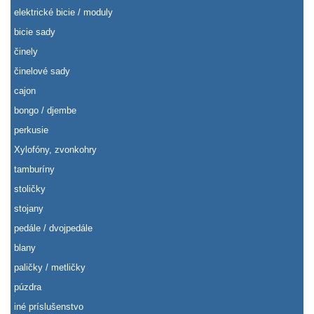
elektrické bicie / moduly
bicie sady
činely
činelové sady
cajon
bongo / djembe
perkusie
Xylofóny, zvonkohry
tamburíny
stoličky
stojany
pedále / dvojpedále
blany
paličky / metličky
púzdra
iné príslušenstvo