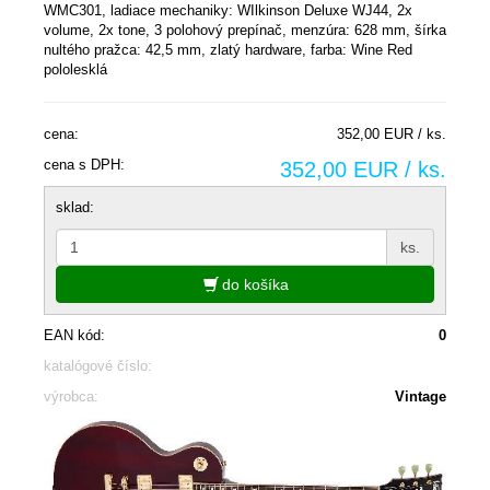
WMC301, ladiace mechaniky: WIlkinson Deluxe WJ44, 2x
volume, 2x tone, 3 polohový prepínač, menzúra: 628 mm, šírka
nultého pražca: 42,5 mm, zlatý hardware, farba: Wine Red
pololesklá
cena:
352,00 EUR / ks.
cena s DPH:
352,00 EUR / ks.
sklad:
ks.
do košíka
EAN kód:
0
katalógové číslo:
výrobca:
Vintage