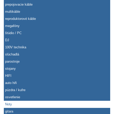
prepojovacie káble
multikáble
reproduktorové káble
megafóny
štúdio / PC
DJ
100V technika
slúchadlá
parostroje
stojany
HIFI
auto hifi
púzdra / kufre
osvetlenie
Noty
gitara