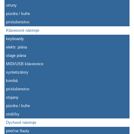
struny
púzdra / kufre
príslušenstvo
Klávesové nástroje
keyboardy
elektr. piána
stage piána
MIDI/USB klávesnice
syntetizátory
kombá
príslušenstvo
stojany
púzdra / kufre
stoličky
Dychové nástroje
priečne flauty