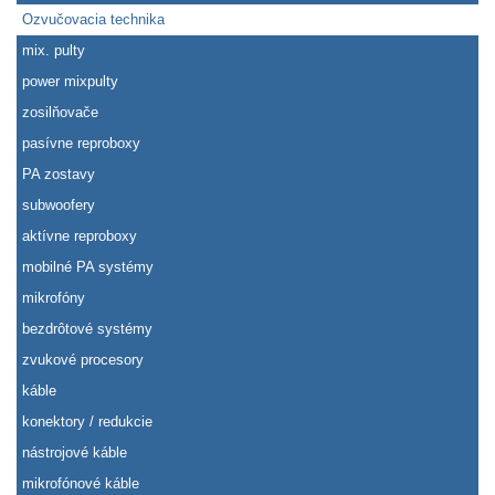
Ozvučovacia technika
mix. pulty
power mixpulty
zosilňovače
pasívne reproboxy
PA zostavy
subwoofery
aktívne reproboxy
mobilné PA systémy
mikrofóny
bezdrôtové systémy
zvukové procesory
káble
konektory / redukcie
nástrojové káble
mikrofónové káble