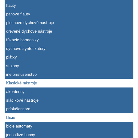
flauty
panove flauty
plechové dychové nástroje
drevené dychové nástroje
fúkacie harmoniky
dychové syntetizátory
plátky
stojany
iné príslušenstvo
Klasické nástroje
akordeony
sláčikové nástroje
príslušenstvo
Bicie
bicie automaty
jednotlivé bubny