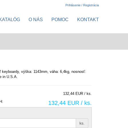
Prihlásenie / Registrácia
KATALÓG
O NÁS
POMOC
KONTAKT
2 keyboardy, výška: 1143mm, váha: 6,4kg, nosnosť:
 in U.S.A.
132,44 EUR / ks.
H:
132,44 EUR / ks.
ks.