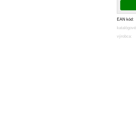
EAN kód:
katalógové
výrobca: