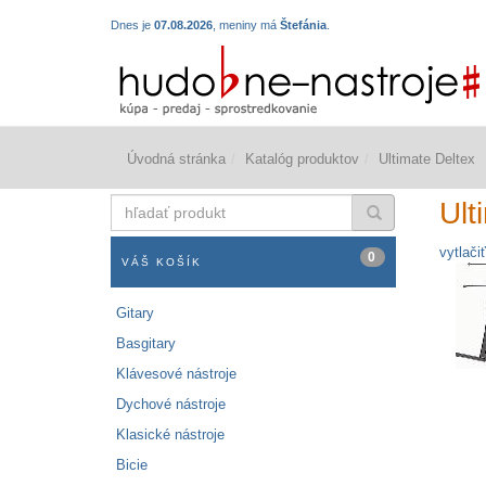
Dnes je
07.08.2026
, meniny má
Štefánia
.
Úvodná stránka
Katalóg produktov
Ultimate Deltex
hľadať
Ult
produkt
vytlačiť
0
VÁŠ KOŠÍK
Gitary
Basgitary
Klávesové nástroje
Dychové nástroje
Klasické nástroje
Bicie