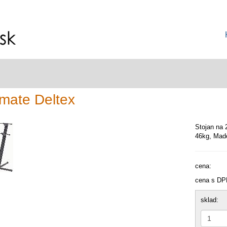
imate Deltex
Stojan na 
46kg, Made
cena:
cena s DP
sklad: