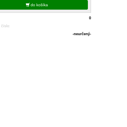
do košíka
0
 číslo:
-neurčený-