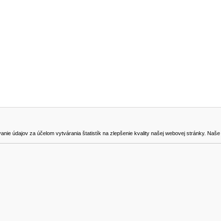
NA STIAHNUTIE
KONTAKT
dajov za účelom vytvárania štatistík na zlepšenie kvality našej webovej stránky. Naše coo
na odstúpenie od zmluvy
0905419149
svencel@gmail.com
Všetky ceny sú uvádzané vrátane DPH.
© 2018 GIBOX, s.r.o. • Generuje redakčný systém YGScms •