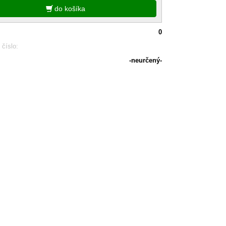
do košíka
0
 číslo:
-neurčený-