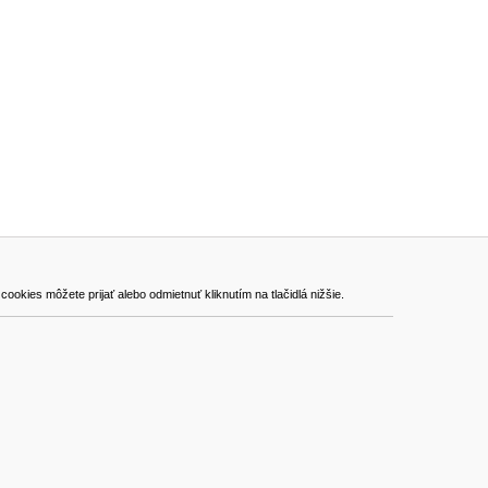
ADRESA
kies môžete prijať alebo odmietnuť kliknutím na tlačidlá nižšie.
VEST - tech s.r.o.
Hviezdoslavova 280/6, 965 01 Žiar nad Hronom
Slovakia (Slovak Republic)