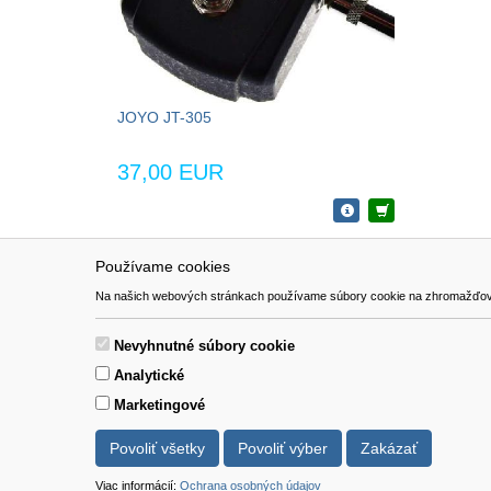
JOYO JT-305
37,00 EUR
Používame cookies
NAVIGÁCIA
SÚBORY 
Na našich webových stránkach používame súbory cookie na zhromažďovanie ú
Katalóg
Formulár 
O nás
Nevyhnutné súbory cookie
Pomoc
Analytické
Kontakt
Marketingové
Povoliť všetky
Povoliť výber
Zakázať
Viac informácií:
Ochrana osobných údajov