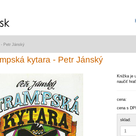
 - Petr Jánský
mpská kytara - Petr Jánský
Knižka je 
naučiť hra
cena:
cena s DP
sklad: