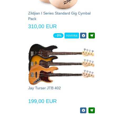
Zildjian I Series Standard Gig Cymbal
Pack
310,00 EUR
- 0%
novinka
Jay Turser JTB 402
199,00 EUR