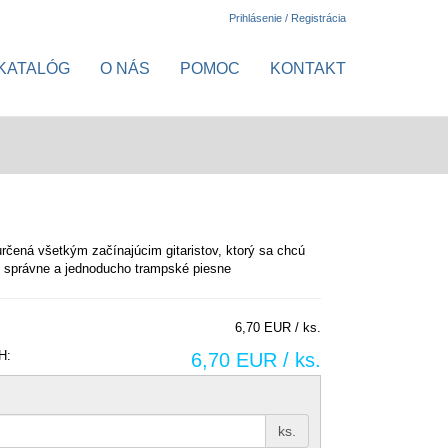
Prihlásenie / Registrácia
KATALÓG
O NÁS
POMOC
KONTAKT
určená všetkým začínajúcim gitaristov, ktorý sa chcú
ť správne a jednoducho trampské piesne
6,70 EUR / ks.
H:
6,70 EUR / ks.
ks.