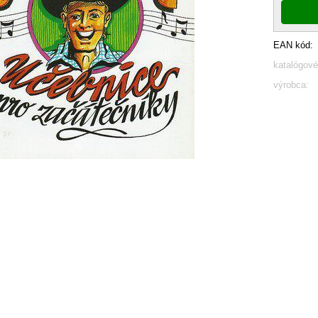
EAN kód:
katalógové
výrobca: