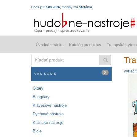
Dnes je
07.08.2026
, meniny má
Štefánia
.
Úvodná stránka
Katalóg produktov
Trampská kytara
hľadať
Tra
produkt
vytlačiť
0
VÁŠ KOŠÍK
Gitary
Basgitary
Klávesové nástroje
Dychové nástroje
Klasické nástroje
Bicie