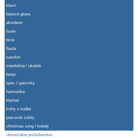
klavír
basová gitara
akordeón
husle
bicie
flauta
saxofón
mandolína / ukulele
banjo
spev / spevníky
harmonika
klarinet
knihy o hudbe
pracovné zošity
christmas song / koledy
Univerzálne príslušenstvo