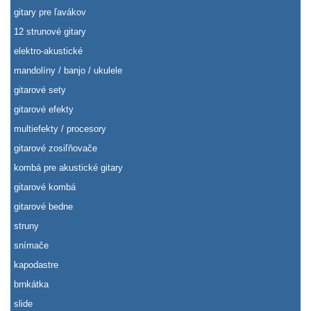
gitary pre ľavákov
12 strunové gitary
elektro-akustické
mandolíny / banjo / ukulele
gitarové sety
gitarové efekty
multiefekty / procesory
gitarové zosiľňovače
kombá pre akustické gitary
gitarové kombá
gitarové bedne
struny
snímače
kapodastre
brnkátka
slide