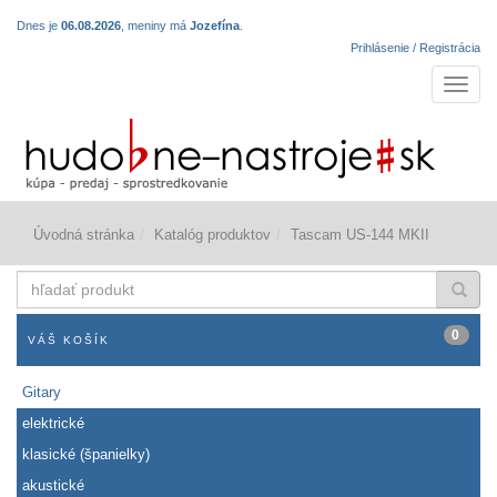
Dnes je
06.08.2026
, meniny má
Jozefína
.
Prihlásenie / Registrácia
Navigá
Úvodná stránka
Katalóg produktov
Tascam US-144 MKII
hľadať
produkt
0
VÁŠ KOŠÍK
Gitary
elektrické
klasické (španielky)
akustické