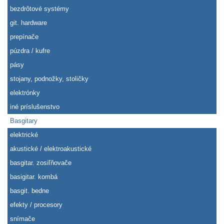
bezdrôtové systémy
git. hardware
prepínače
púzdra / kufre
pásy
stojany, podnožky, stoličky
elektrónky
iné príslušenstvo
Basgitary
elektrické
akustické / elektroakustické
basgitar. zosiľňovače
basigitar. kombá
basgit. bedne
efekty / procesory
snímače