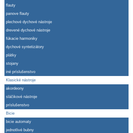
flauty
panove flauty
plechové dychové nástroje
drevené dychové nástroje
fúkacie harmoniky
dychové syntetizátory
plátky
stojany
iné príslušenstvo
Klasické nástroje
akordeony
sláčikové nástroje
príslušenstvo
Bicie
bicie automaty
jednotlivé bubny