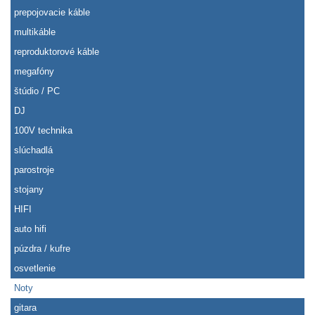
prepojovacie káble
multikáble
reproduktorové káble
megafóny
štúdio / PC
DJ
100V technika
slúchadlá
parostroje
stojany
HIFI
auto hifi
púzdra / kufre
osvetlenie
Noty
gitara