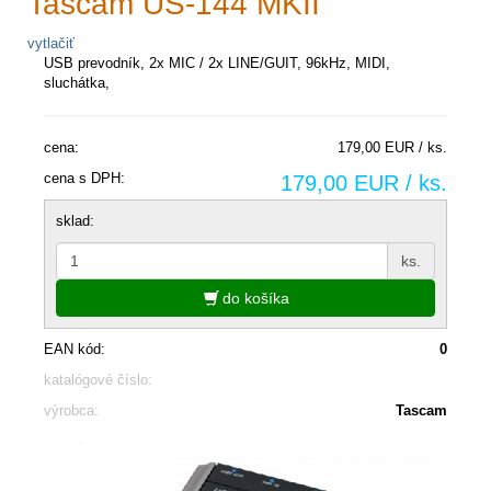
Tascam US-144 MKII
vytlačiť
USB prevodník, 2x MIC / 2x LINE/GUIT, 96kHz, MIDI,
sluchátka,
cena:
179,00 EUR / ks.
cena s DPH:
179,00 EUR / ks.
sklad:
ks.
do košíka
EAN kód:
0
katalógové číslo:
výrobca:
Tascam