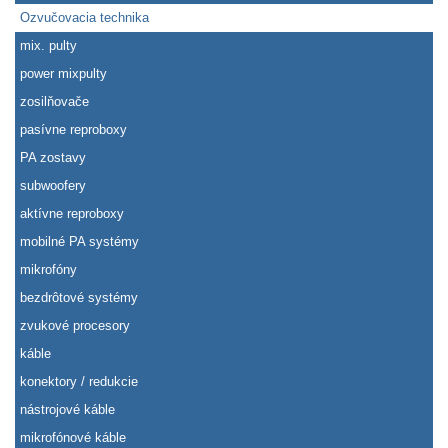
Ozvučovacia technika
mix. pulty
power mixpulty
zosilňovače
pasívne reproboxy
PA zostavy
subwoofery
aktívne reproboxy
mobilné PA systémy
mikrofóny
bezdrôtové systémy
zvukové procesory
káble
konektory / redukcie
nástrojové káble
mikrofónové káble