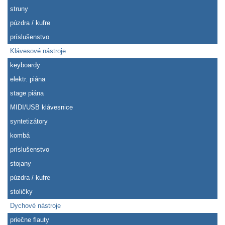
struny
púzdra / kufre
príslušenstvo
Klávesové nástroje
keyboardy
elektr. piána
stage piána
MIDI/USB klávesnice
syntetizátory
kombá
príslušenstvo
stojany
púzdra / kufre
stoličky
Dychové nástroje
priečne flauty