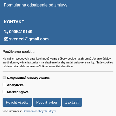
Formulár na odstúpenie od zmluvy
KONTAKT
0905419149
svencel@gmail.com
ADRESA
Používame cookies
Na našich webových stránkach používame súbory cookie na zhromažďovanie údajov
VEST - tech s.r.o.
za účelom vytvárania štatistík na zlepšenie kvality našej webovej stránky. Naše cookies
môžete prijať alebo odmietnuť kliknutím na tlačidlá nižšie.
Hviezdoslavova 280/6, 965 01 Žiar nad Hronom
Slovakia (Slovak Republic)
Nevyhnutné súbory cookie
Analytické
Marketingové
Povoliť všetky
Povoliť výber
Zakázať
Všetky ceny sú uvádzané vrátane DPH.
© 2018 GIBOX, s.r.o. • Generuje redakčný systém YGScms •
Viac informácií:
Ochrana osobných údajov