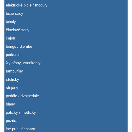
elektrické bicie / moduly
bicie sady
činely
činelové sady
cajon
bongo / djembe
perkusie
Xylofóny, zvonkohry
tamburíny
stoličky
stojany
pedále / dvojpedále
blany
paličky / metličky
púzdra
iné príslušenstvo