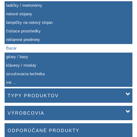
ladičky / metronómy
notové stojany
lampičky na notový stojan
čistiace prostriedky
reklamné predmety
Bazár
gitary / basy
klávesy / moduly
ozvučovacia technika
iné ...
TYPY PRODUKTOV
VÝROBCOVIA
ODPORÚČANÉ PRODUKTY