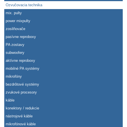
Ozvučovacia technika
mix. pulty
power mixpulty
zosilňovače
pasívne reproboxy
PA zostavy
subwoofery
aktívne reproboxy
mobilné PA systémy
mikrofóny
bezdrôtové systémy
zvukové procesory
káble
konektory / redukcie
nástrojové káble
mikrofónové káble