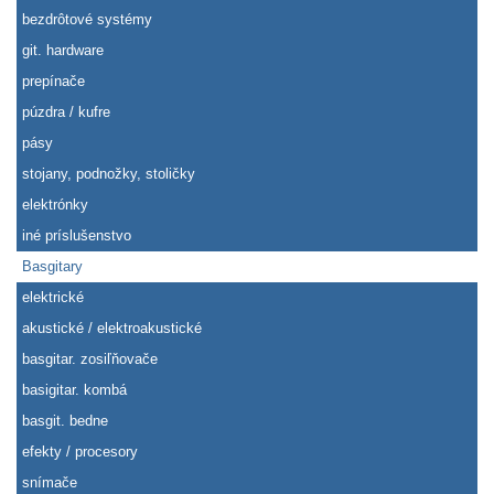
bezdrôtové systémy
git. hardware
prepínače
púzdra / kufre
pásy
stojany, podnožky, stoličky
elektrónky
iné príslušenstvo
Basgitary
elektrické
akustické / elektroakustické
basgitar. zosiľňovače
basigitar. kombá
basgit. bedne
efekty / procesory
snímače