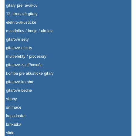
gitary pre ľavákov
12 strunové gitary
elektro-akustické
mandolíny / banjo / ukulele
gitarové sety
gitarové efekty
multiefekty / procesory
gitarové zosiľňovače
kombá pre akustické gitary
gitarové kombá
gitarové bedne
struny
snímače
kapodastre
brnkátka
slide