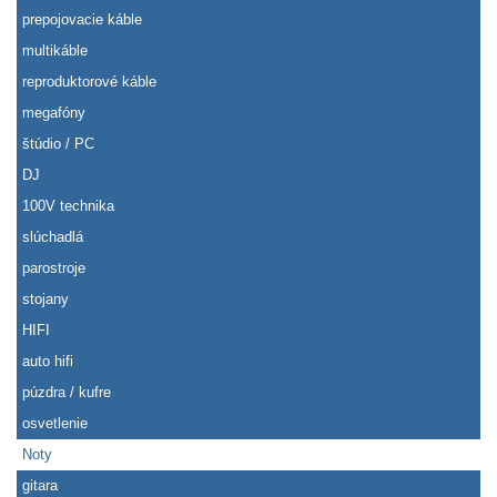
prepojovacie káble
multikáble
reproduktorové káble
megafóny
štúdio / PC
DJ
100V technika
slúchadlá
parostroje
stojany
HIFI
auto hifi
púzdra / kufre
osvetlenie
Noty
gitara