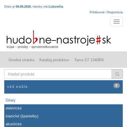
Dnes je
09.08.2026
, meniny má
Ľubomíra
.
Prihlásenie / Registrácia
Navigá
Úvodná stránka
Katalóg produktov
Tama ST 1340BN
hľadať
produkt
0
VÁŠ KOŠÍK
Gitary
elektrické
klasické (španielky)
akustické