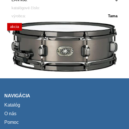
katalógové číslo:
výrobca:
Tama
akcia
NAVIGÁCIA
Katalóg
O nás
Pomoc