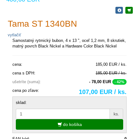
Tama ST 1340BN
vytlačiť
Samostatný rytmický bubon, 4 x 13 ", oceľ 1,2 mm, 8 skrutiek,
matný povrch Black Nickel a Hardware Color Black Nickel
cena:
185,00 EUR / ks.
cena s DPH:
185,00 EUR / ks.
ušetríte (suma):
- 78,00 EUR
- 42%
cena po zľave:
107,00 EUR / ks.
sklad:
ks.
do košíka
EAN kód:
0