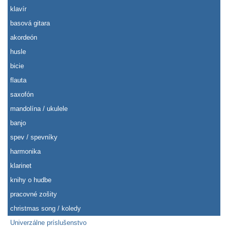
klavír
basová gitara
akordeón
husle
bicie
flauta
saxofón
mandolína / ukulele
banjo
spev / spevníky
harmonika
klarinet
knihy o hudbe
pracovné zošity
christmas song / koledy
Univerzálne príslušenstvo