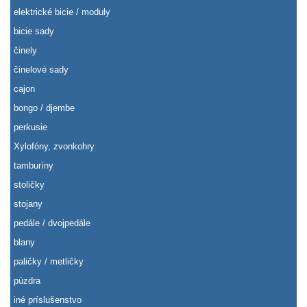
elektrické bicie / moduly
bicie sady
činely
činelové sady
cajon
bongo / djembe
perkusie
Xylofóny, zvonkohry
tamburíny
stoličky
stojany
pedále / dvojpedále
blany
paličky / metličky
púzdra
iné príslušenstvo