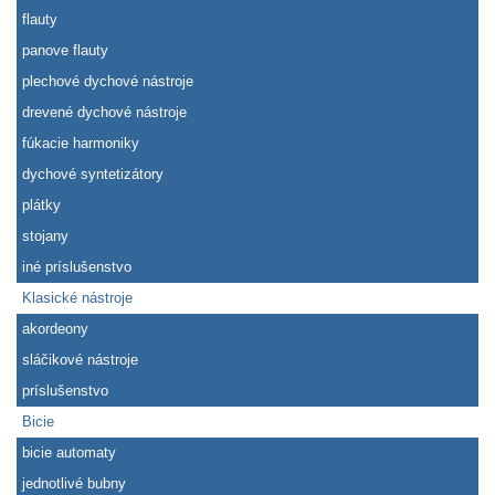
flauty
panove flauty
plechové dychové nástroje
drevené dychové nástroje
fúkacie harmoniky
dychové syntetizátory
plátky
stojany
iné príslušenstvo
Klasické nástroje
akordeony
sláčikové nástroje
príslušenstvo
Bicie
bicie automaty
jednotlivé bubny