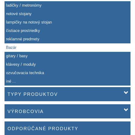
ladičky / metronómy
notové stojany
lampičky na notový stojan
čistiace prostriedky
reklamné predmety
Bazár
gitary / basy
klávesy / moduly
ozvučovacia technika
iné ...
TYPY PRODUKTOV
VÝROBCOVIA
ODPORÚČANÉ PRODUKTY