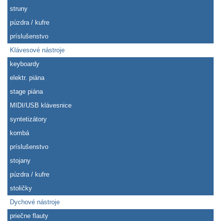
struny
púzdra / kufre
príslušenstvo
Klávesové nástroje
keyboardy
elektr. piána
stage piána
MIDI/USB klávesnice
syntetizátory
kombá
príslušenstvo
stojany
púzdra / kufre
stoličky
Dychové nástroje
priečne flauty