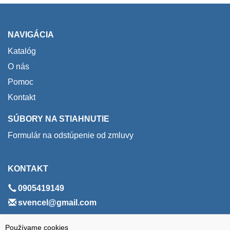
NAVIGÁCIA
Katalóg
O nás
Pomoc
Kontakt
SÚBORY NA STIAHNUTIE
Formulár na odstúpenie od zmluvy
KONTAKT
0905419149
svencel@gmail.com
ADRESA
Používame cookies