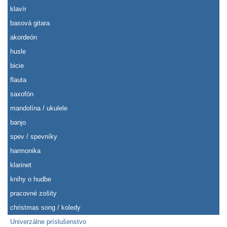
klavír
basová gitara
akordeón
husle
bicie
flauta
saxofón
mandolína / ukulele
banjo
spev / spevníky
harmonika
klarinet
knihy o hudbe
pracovné zošity
christmas song / koledy
Univerzálne príslušenstvo