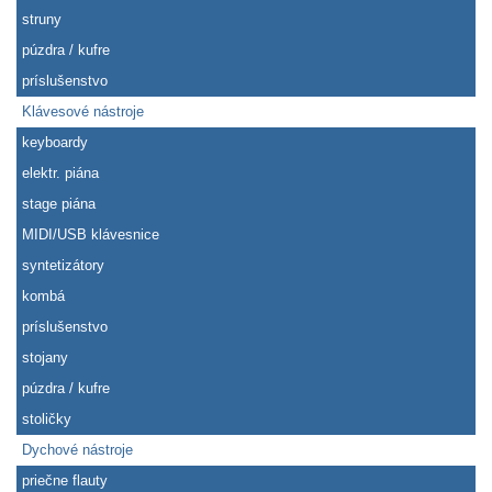
struny
púzdra / kufre
príslušenstvo
Klávesové nástroje
keyboardy
elektr. piána
stage piána
MIDI/USB klávesnice
syntetizátory
kombá
príslušenstvo
stojany
púzdra / kufre
stoličky
Dychové nástroje
priečne flauty