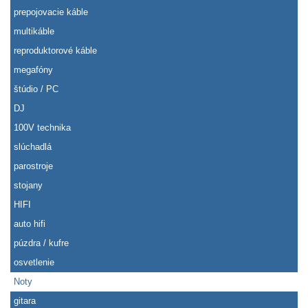
prepojovacie káble
multikáble
reproduktorové káble
megafóny
štúdio / PC
DJ
100V technika
slúchadlá
parostroje
stojany
HIFI
auto hifi
púzdra / kufre
osvetlenie
Noty
gitara