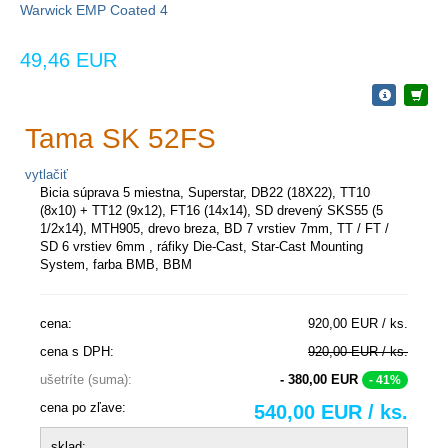
Warwick EMP Coated 4
49,46 EUR
Tama SK 52FS
vytlačiť
Bicia súprava 5 miestna, Superstar, DB22 (18X22), TT10
(8x10) + TT12 (9x12), FT16 (14x14), SD drevený SKS55 (5
1/2x14), MTH905, drevo breza, BD 7 vrstiev 7mm, TT / FT /
SD 6 vrstiev 6mm , ráfiky Die-Cast, Star-Cast Mounting
System, farba BMB, BBM
cena:
920,00 EUR / ks.
cena s DPH:
920,00 EUR / ks.
ušetríte (suma):
- 380,00 EUR
- 41%
cena po zľave:
540,00 EUR / ks.
sklad: