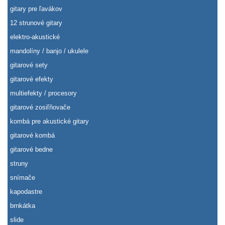
gitary pre ľavákov
12 strunové gitary
elektro-akustické
mandolíny / banjo / ukulele
gitarové sety
gitarové efekty
multiefekty / procesory
gitarové zosiľňovače
kombá pre akustické gitary
gitarové kombá
gitarové bedne
struny
snímače
kapodastre
brnkátka
slide