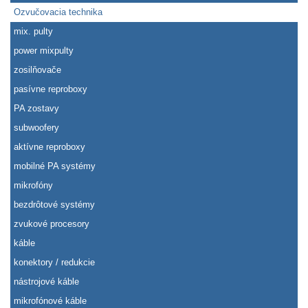
Ozvučovacia technika
mix. pulty
power mixpulty
zosilňovače
pasívne reproboxy
PA zostavy
subwoofery
aktívne reproboxy
mobilné PA systémy
mikrofóny
bezdrôtové systémy
zvukové procesory
káble
konektory / redukcie
nástrojové káble
mikrofónové káble