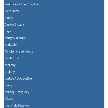
elektrické bicie / moduly
bicie sady
činely
činelové sady
cajon
bongo / djembe
perkusie
Xylofóny, zvonkohry
tamburíny
stoličky
stojany
pedále / dvojpedále
blany
paličky / metličky
púzdra
iné príslušenstvo