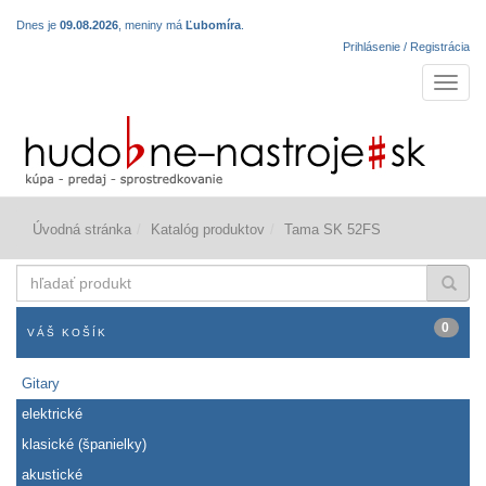
Dnes je
09.08.2026
, meniny má
Ľubomíra
.
Prihlásenie / Registrácia
Navigá
Úvodná stránka
Katalóg produktov
Tama SK 52FS
hľadať
produkt
0
VÁŠ KOŠÍK
Gitary
elektrické
klasické (španielky)
akustické