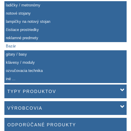
ladičky / metronómy
notové stojany
lampičky na notový stojan
čistiace prostriedky
reklamné predmety
Bazár
gitary / basy
klávesy / moduly
ozvučovacia technika
iné ...
TYPY PRODUKTOV
VÝROBCOVIA
ODPORÚČANÉ PRODUKTY