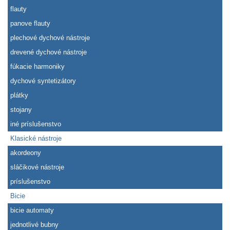
flauty
panove flauty
plechové dychové nástroje
drevené dychové nástroje
fúkacie harmoniky
dychové syntetizátory
plátky
stojany
iné príslušenstvo
Klasické nástroje
akordeony
sláčikové nástroje
príslušenstvo
Bicie
bicie automaty
jednotlivé bubny