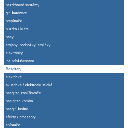
bezdrôtové systémy
git. hardware
prepínače
púzdra / kufre
pásy
stojany, podnožky, stoličky
elektrónky
iné príslušenstvo
Basgitary
elektrické
akustické / elektroakustické
basgitar. zosiľňovače
basigitar. kombá
basgit. bedne
efekty / procesory
snímače