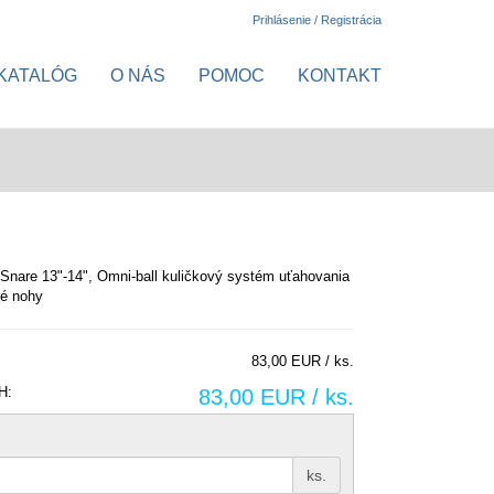
Prihlásenie / Registrácia
KATALÓG
O NÁS
POMOC
KONTAKT
 Snare 13"-14", Omni-ball kuličkový systém uťahovania
té nohy
83,00 EUR / ks.
H:
83,00 EUR / ks.
ks.