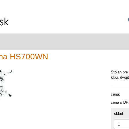
ma HS700WN
Stojan pre
kĺbu, dvoji
cena:
cena s DP
sklad: