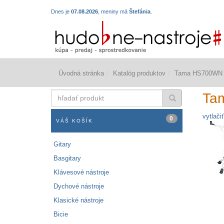
Dnes je
07.08.2026
, meniny má
Štefánia
.
Úvodná stránka
Katalóg produktov
Tama HS700WN
hľadať
Ta
produkt
vytlačiť
0
VÁŠ KOŠÍK
Gitary
Basgitary
Klávesové nástroje
Dychové nástroje
Klasické nástroje
Bicie