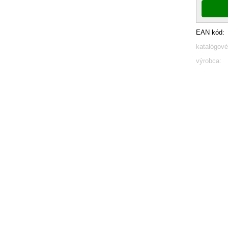
EAN kód:
katalógové
výrobca: