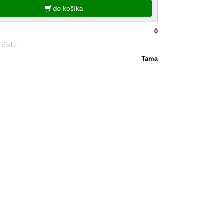
do košíka
0
 číslo:
Tama