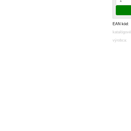
EAN kód:
katalógové
výrobca: