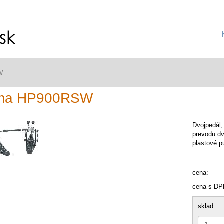
W
ma HP900RSW
Dvojpedál, 
prevodu dv
plastové p
cena:
cena s DP
sklad: