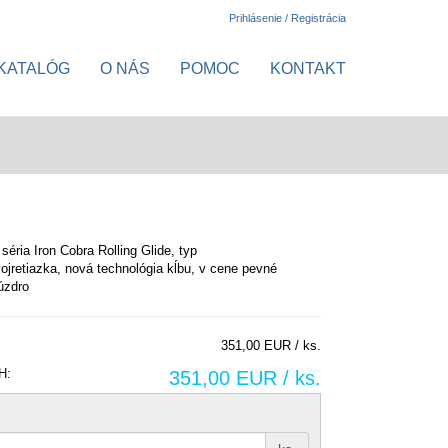
Prihlásenie / Registrácia
KATALÓG
O NÁS
POMOC
KONTAKT
séria Iron Cobra Rolling Glide, typ
ojretiazka, nová technológia kĺbu, v cene pevné
úzdro
351,00 EUR / ks.
H:
351,00 EUR / ks.