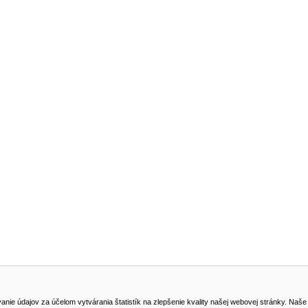
NA STIAHNUTIE
KONTAKT
dajov za účelom vytvárania štatistík na zlepšenie kvality našej webovej stránky. Naše coo