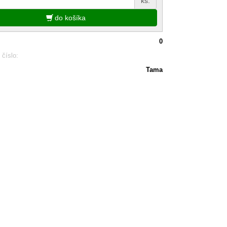
ks.
do košíka
0
 číslo:
Tama