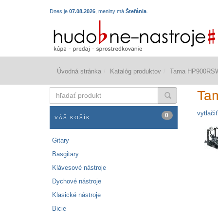
Dnes je
07.08.2026
, meniny má
Štefánia
.
Úvodná stránka
Katalóg produktov
Tama HP900RS
hľadať
Ta
produkt
vytlačiť
0
VÁŠ KOŠÍK
Gitary
Basgitary
Klávesové nástroje
Dychové nástroje
Klasické nástroje
Bicie