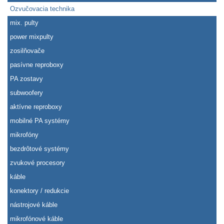
Ozvučovacia technika
mix. pulty
power mixpulty
zosilňovače
pasívne reproboxy
PA zostavy
subwoofery
aktívne reproboxy
mobilné PA systémy
mikrofóny
bezdrôtové systémy
zvukové procesory
káble
konektory / redukcie
nástrojové káble
mikrofónové káble