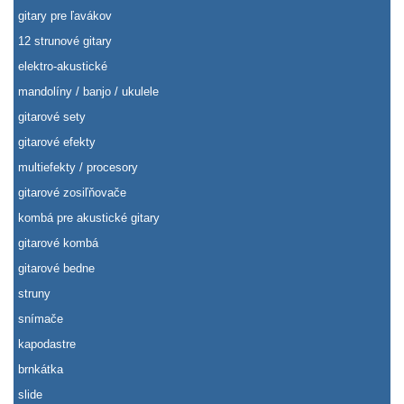
gitary pre ľavákov
12 strunové gitary
elektro-akustické
mandolíny / banjo / ukulele
gitarové sety
gitarové efekty
multiefekty / procesory
gitarové zosiľňovače
kombá pre akustické gitary
gitarové kombá
gitarové bedne
struny
snímače
kapodastre
brnkátka
slide