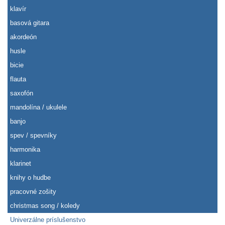
klavír
basová gitara
akordeón
husle
bicie
flauta
saxofón
mandolína / ukulele
banjo
spev / spevníky
harmonika
klarinet
knihy o hudbe
pracovné zošity
christmas song / koledy
Univerzálne príslušenstvo