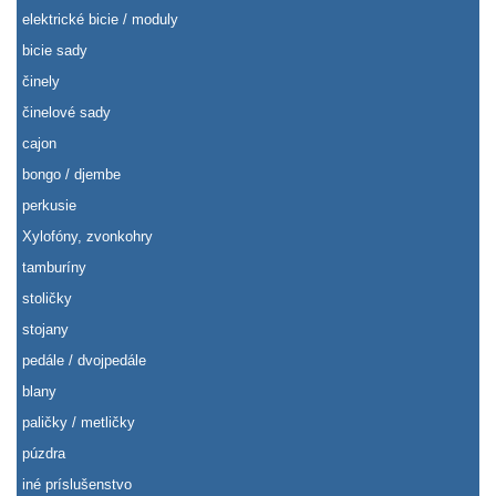
elektrické bicie / moduly
bicie sady
činely
činelové sady
cajon
bongo / djembe
perkusie
Xylofóny, zvonkohry
tamburíny
stoličky
stojany
pedále / dvojpedále
blany
paličky / metličky
púzdra
iné príslušenstvo