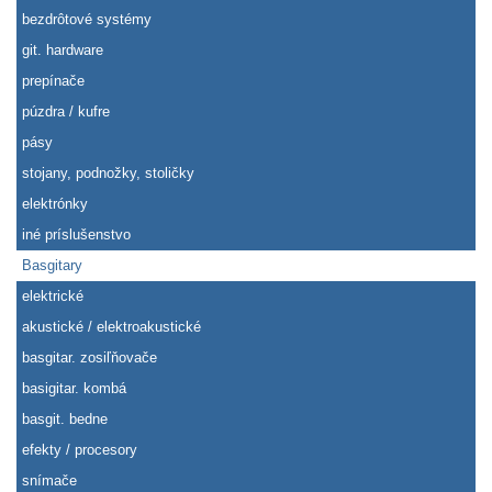
bezdrôtové systémy
git. hardware
prepínače
púzdra / kufre
pásy
stojany, podnožky, stoličky
elektrónky
iné príslušenstvo
Basgitary
elektrické
akustické / elektroakustické
basgitar. zosiľňovače
basigitar. kombá
basgit. bedne
efekty / procesory
snímače