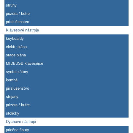
struny
púzdra / kufre
príslušenstvo
Klávesové nástroje
keyboardy
elektr. piána
stage piána
MIDI/USB klávesnice
syntetizátory
kombá
príslušenstvo
stojany
púzdra / kufre
stoličky
Dychové nástroje
priečne flauty