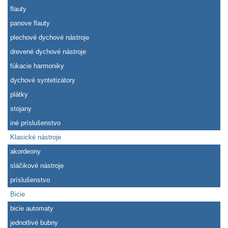
flauty
panove flauty
plechové dychové nástroje
drevené dychové nástroje
fúkacie harmoniky
dychové syntetizátory
plátky
stojany
iné príslušenstvo
Klasické nástroje
akordeony
sláčikové nástroje
príslušenstvo
Bicie
bicie automaty
jednotlivé bubny