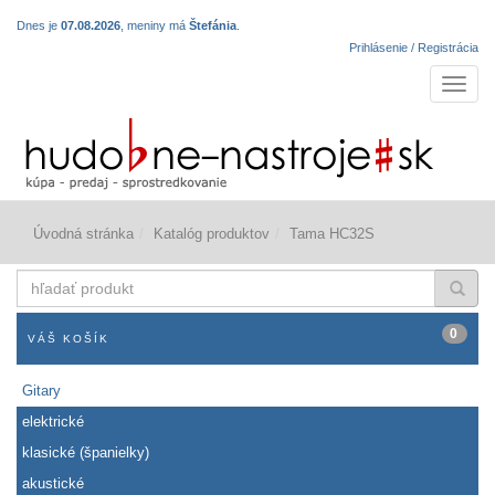
Dnes je
07.08.2026
, meniny má
Štefánia
.
Prihlásenie / Registrácia
Navigá
Úvodná stránka
Katalóg produktov
Tama HC32S
hľadať
produkt
0
VÁŠ KOŠÍK
Gitary
elektrické
klasické (španielky)
akustické