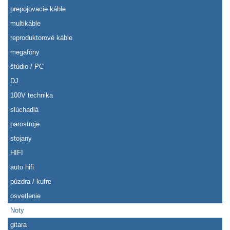
prepojovacie káble
multikáble
reproduktorové káble
megafóny
štúdio / PC
DJ
100V technika
slúchadlá
parostroje
stojany
HIFI
auto hifi
púzdra / kufre
osvetlenie
Noty
gitara