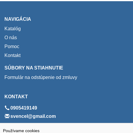
NAVIGÁCIA
Katalóg
O nás
Pomoc
Kontakt
SÚBORY NA STIAHNUTIE
Formulár na odstúpenie od zmluvy
KONTAKT
0905419149
svencel@gmail.com
ADRESA
Používame cookies