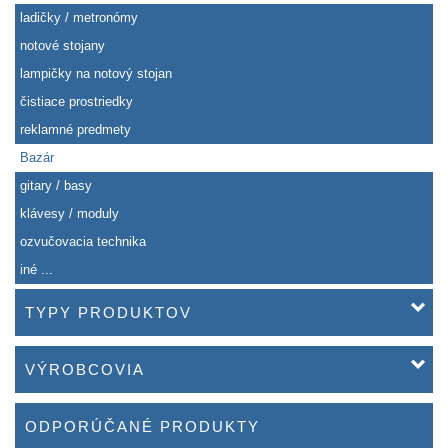
ladičky / metronómy
notové stojany
lampičky na notový stojan
čistiace prostriedky
reklamné predmety
Bazár
gitary / basy
klávesy / moduly
ozvučovacia technika
iné ...
TYPY PRODUKTOV
VÝROBCOVIA
ODPORÚČANÉ PRODUKTY