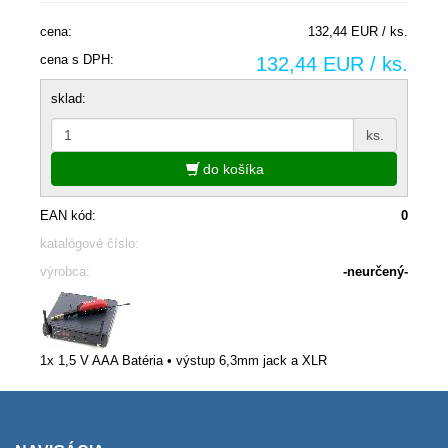
cena:
132,44 EUR / ks.
cena s DPH:
132,44 EUR / ks.
sklad:
ks.
do košíka
EAN kód:
0
katalógové číslo:
výrobca:
-neurčený-
1x 1,5 V AAA Batéria • výstup 6,3mm jack a XLR