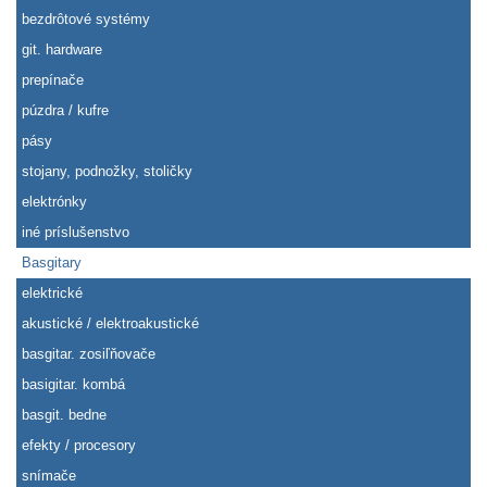
bezdrôtové systémy
git. hardware
prepínače
púzdra / kufre
pásy
stojany, podnožky, stoličky
elektrónky
iné príslušenstvo
Basgitary
elektrické
akustické / elektroakustické
basgitar. zosiľňovače
basigitar. kombá
basgit. bedne
efekty / procesory
snímače