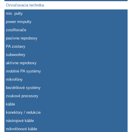
Ozvučovacia technika
mix. pulty
power mixpulty
zosilňovače
pasívne reproboxy
PA zostavy
subwoofery
aktívne reproboxy
mobilné PA systémy
mikrofóny
bezdrôtové systémy
zvukové procesory
káble
konektory / redukcie
nástrojové káble
mikrofónové káble