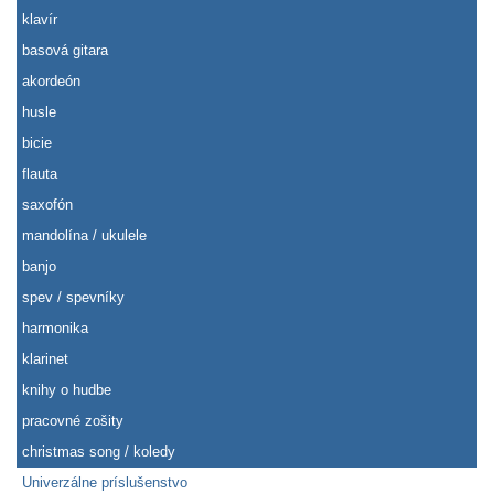
klavír
basová gitara
akordeón
husle
bicie
flauta
saxofón
mandolína / ukulele
banjo
spev / spevníky
harmonika
klarinet
knihy o hudbe
pracovné zošity
christmas song / koledy
Univerzálne príslušenstvo