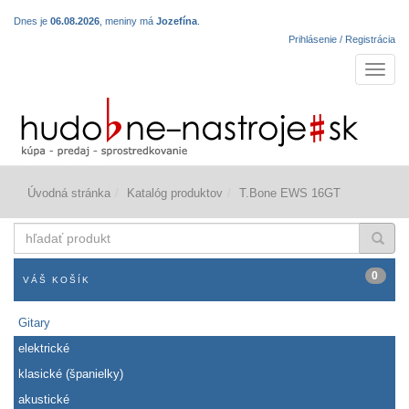
Dnes je
06.08.2026
, meniny má
Jozefína
.
Prihlásenie / Registrácia
Navigá
Úvodná stránka
Katalóg produktov
T.Bone EWS 16GT
hľadať
produkt
0
VÁŠ KOŠÍK
Gitary
elektrické
klasické (španielky)
akustické