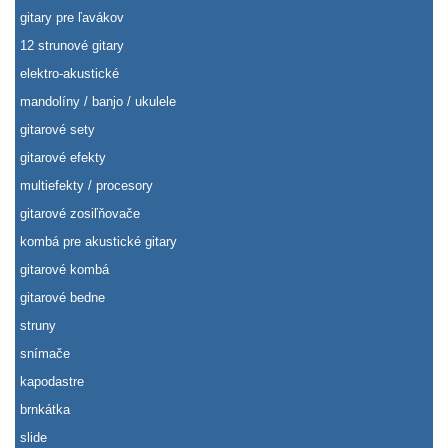
gitary pre ľavákov
12 strunové gitary
elektro-akustické
mandolíny / banjo / ukulele
gitarové sety
gitarové efekty
multiefekty / procesory
gitarové zosiľňovače
kombá pre akustické gitary
gitarové kombá
gitarové bedne
struny
snímače
kapodastre
brnkátka
slide