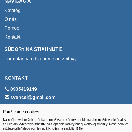
NAVIGÁCIA
Katalóg
O nás
Pomoc
Kontakt
SÚBORY NA STIAHNUTIE
Formulár na odstúpenie od zmluvy
KONTAKT
0905419149
svencel@gmail.com
ADRESA
Používame cookies
Na našich webových stránkach používame súbory cookie na zhromažďovanie údajov
VEST - tech s.r.o.
za účelom vytvárania štatistík na zlepšenie kvality našej webovej stránky. Naše cookies
môžete prijať alebo odmietnuť kliknutím na tlačidlá nižšie.
Hviezdoslavova 280/6, 965 01 Žiar nad Hronom