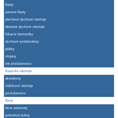
flauty
panove flauty
plechové dychové nástroje
drevené dychové nástroje
fúkacie harmoniky
dychové syntetizátory
plátky
stojany
iné príslušenstvo
Klasické nástroje
akordeony
sláčikové nástroje
príslušenstvo
Bicie
bicie automaty
jednotlivé bubny