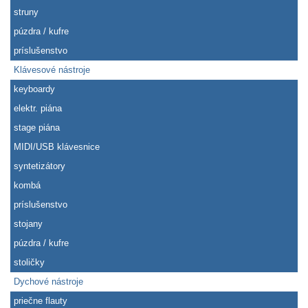
struny
púzdra / kufre
príslušenstvo
Klávesové nástroje
keyboardy
elektr. piána
stage piána
MIDI/USB klávesnice
syntetizátory
kombá
príslušenstvo
stojany
púzdra / kufre
stoličky
Dychové nástroje
priečne flauty