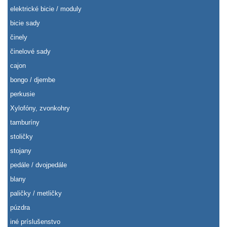
elektrické bicie / moduly
bicie sady
činely
činelové sady
cajon
bongo / djembe
perkusie
Xylofóny, zvonkohry
tamburíny
stoličky
stojany
pedále / dvojpedále
blany
paličky / metličky
púzdra
iné príslušenstvo