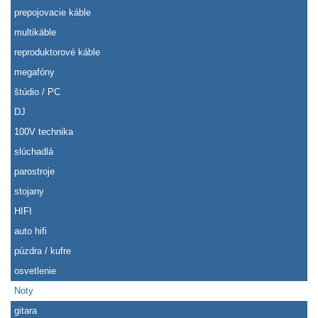
prepojovacie káble
multikáble
reproduktorové káble
megafóny
štúdio / PC
DJ
100V technika
slúchadlá
parostroje
stojany
HIFI
auto hifi
púzdra / kufre
osvetlenie
Noty
gitara