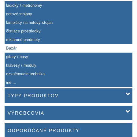
ladičky / metronómy
notové stojany
lampičky na notový stojan
čistiace prostriedky
reklamné predmety
Bazár
gitary / basy
klávesy / moduly
ozvučovacia technika
iné ...
TYPY PRODUKTOV
VÝROBCOVIA
ODPORÚČANÉ PRODUKTY