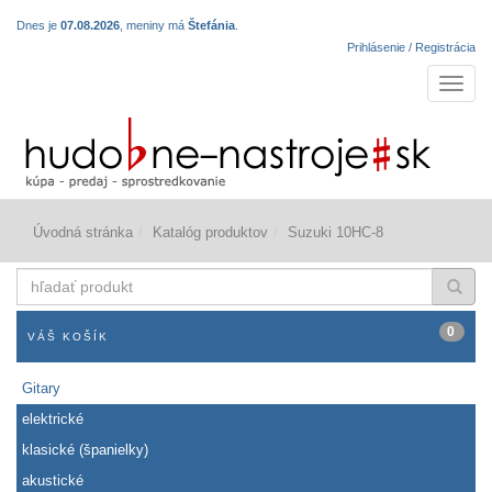
Dnes je
07.08.2026
, meniny má
Štefánia
.
Prihlásenie / Registrácia
Navigá
Úvodná stránka
Katalóg produktov
Suzuki 10HC-8
hľadať
produkt
0
VÁŠ KOŠÍK
Gitary
elektrické
klasické (španielky)
akustické