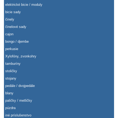
elektrické bicie / moduly
bicie sady
činely
činelové sady
cajon
bongo / djembe
perkusie
Xylofóny, zvonkohry
tamburíny
stoličky
stojany
pedále / dvojpedále
blany
paličky / metličky
púzdra
iné príslušenstvo