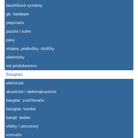
bezdrôtové systémy
git. hardware
prepínače
púzdra / kufre
pásy
stojany, podnožky, stoličky
elektrónky
iné príslušenstvo
Basgitary
elektrické
akustické / elektroakustické
basgitar. zosiľňovače
basigitar. kombá
basgit. bedne
efekty / procesory
snímače