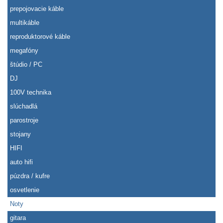
prepojovacie káble
multikáble
reproduktorové káble
megafóny
štúdio / PC
DJ
100V technika
slúchadlá
parostroje
stojany
HIFI
auto hifi
púzdra / kufre
osvetlenie
Noty
gitara