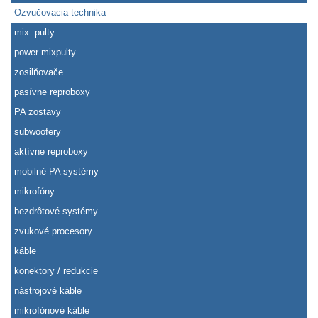
Ozvučovacia technika
mix. pulty
power mixpulty
zosilňovače
pasívne reproboxy
PA zostavy
subwoofery
aktívne reproboxy
mobilné PA systémy
mikrofóny
bezdrôtové systémy
zvukové procesory
káble
konektory / redukcie
nástrojové káble
mikrofónové káble