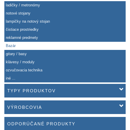
ladičky / metronómy
notové stojany
lampičky na notový stojan
čistiace prostriedky
reklamné predmety
Bazár
gitary / basy
klávesy / moduly
ozvučovacia technika
iné ...
TYPY PRODUKTOV
VÝROBCOVIA
ODPORÚČANÉ PRODUKTY