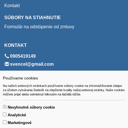
Kontakt
SÚBORY NA STIAHNUTIE
Formulár na odstúpenie od zmluvy
KONTAKT
0905419149
svencel@gmail.com
ADRESA
Používame cookies
Na našich webových stránkach používame súbory cookie na zhromažďovanie údajov
VEST - tech s.r.o.
za účelom vytvárania štatistík na zlepšenie kvality našej webovej stránky. Naše cookies
môžete prijať alebo odmietnuť kliknutím na tlačidlá nižšie.
Hviezdoslavova 280/6, 965 01 Žiar nad Hronom
Slovakia (Slovak Republic)
Nevyhnutné súbory cookie
Analytické
Marketingové