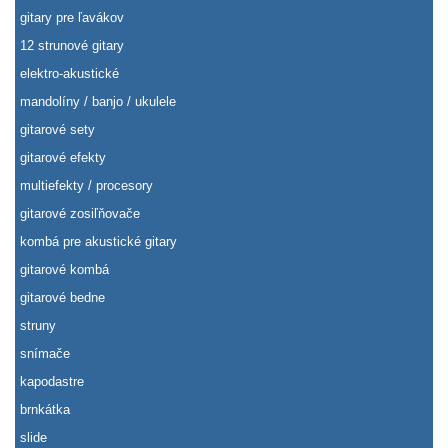
gitary pre ľavákov
12 strunové gitary
elektro-akustické
mandolíny / banjo / ukulele
gitarové sety
gitarové efekty
multiefekty / procesory
gitarové zosiľňovače
kombá pre akustické gitary
gitarové kombá
gitarové bedne
struny
snímače
kapodastre
brnkátka
slide