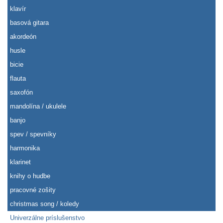
klavír
basová gitara
akordeón
husle
bicie
flauta
saxofón
mandolína / ukulele
banjo
spev / spevníky
harmonika
klarinet
knihy o hudbe
pracovné zošity
christmas song / koledy
Univerzálne príslušenstvo