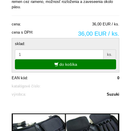
remen cez rameno, možnosť rozloženia a zaveseenia okolo
pásu.
cena:
36,00 EUR / ks.
cena s DPH:
36,00 EUR / ks.
sklad:
ks.
do košíka
EAN kód:
0
katalógové číslo:
výrobca:
Suzuki