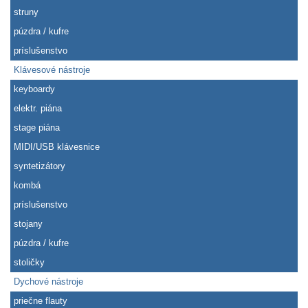
struny
púzdra / kufre
príslušenstvo
Klávesové nástroje
keyboardy
elektr. piána
stage piána
MIDI/USB klávesnice
syntetizátory
kombá
príslušenstvo
stojany
púzdra / kufre
stoličky
Dychové nástroje
priečne flauty