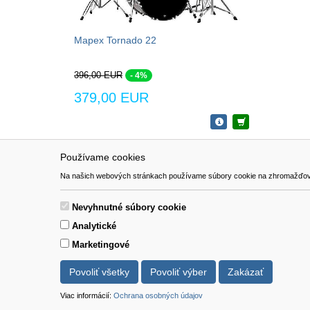
Mapex Tornado 22
396,00 EUR
- 4%
379,00 EUR
Používame cookies
NAVIGÁCIA
SÚBORY 
Na našich webových stránkach používame súbory cookie na zhromažďovanie ú
Katalóg
Formulár 
O nás
Nevyhnutné súbory cookie
Pomoc
Analytické
Kontakt
Marketingové
Povoliť všetky
Povoliť výber
Zakázať
Viac informácií:
Ochrana osobných údajov