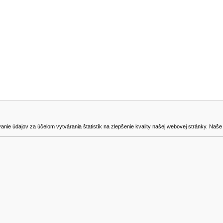
NA STIAHNUTIE
KONTAKT
dajov za účelom vytvárania štatistík na zlepšenie kvality našej webovej stránky. Naše coo
na odstúpenie od zmluvy
0905419149
svencel@gmail.com
Všetky ceny sú uvádzané vrátane DPH.
© 2018 GIBOX, s.r.o. • Generuje redakčný systém YGScms •