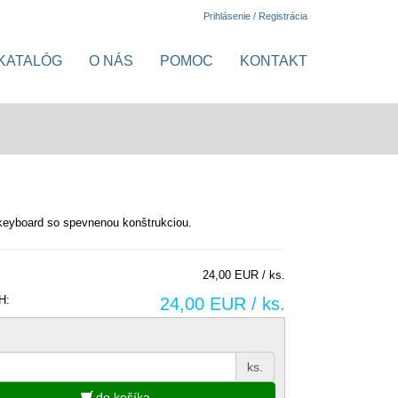
Prihlásenie / Registrácia
KATALÓG
O NÁS
POMOC
KONTAKT
keyboard so spevnenou konštrukciou.
24,00 EUR / ks.
H:
24,00 EUR / ks.
ks.
do košíka