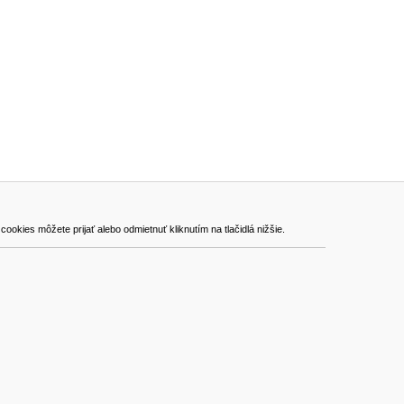
ADRESA
kies môžete prijať alebo odmietnuť kliknutím na tlačidlá nižšie.
VEST - tech s.r.o.
Hviezdoslavova 280/6, 965 01 Žiar nad Hronom
Slovakia (Slovak Republic)