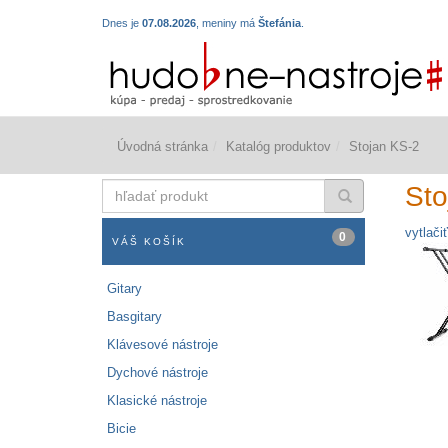
Dnes je
07.08.2026
, meniny má
Štefánia
.
Úvodná stránka
Katalóg produktov
Stojan KS-2
hľadať
Sto
produkt
vytlačiť
0
VÁŠ KOŠÍK
Gitary
Basgitary
Klávesové nástroje
Dychové nástroje
Klasické nástroje
Bicie