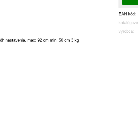
EAN kód:
katalógové
výrobca:
lôh nastavenia, max: 92 cm min: 50 cm 3 kg