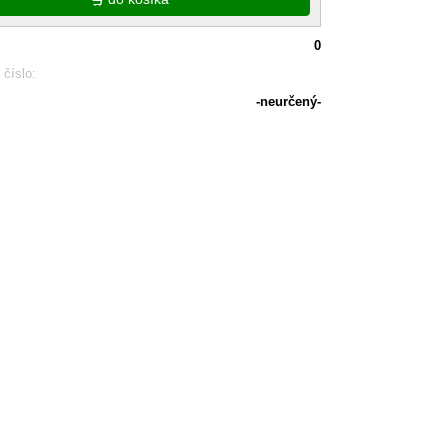
0
 číslo:
-neurčený-