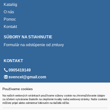
Katalóg
O nás
Pomoc
Kontakt
SÚBORY NA STIAHNUTIE
Formulár na odstúpenie od zmluvy
KONTAKT
0905419149
svencel@gmail.com
ADRESA
Používame cookies
Na našich webových stránkach používame súbory cookie na zhromažďovanie údajov
VEST - tech s.r.o.
za účelom vytvárania štatistík na zlepšenie kvality našej webovej stránky. Naše cookies
môžete prijať alebo odmietnuť kliknutím na tlačidlá nižšie.
Hviezdoslavova 280/6, 965 01 Žiar nad Hronom