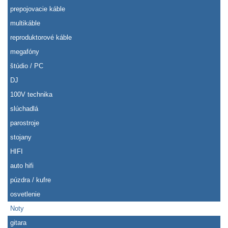
prepojovacie káble
multikáble
reproduktorové káble
megafóny
štúdio / PC
DJ
100V technika
slúchadlá
parostroje
stojany
HIFI
auto hifi
púzdra / kufre
osvetlenie
Noty
gitara