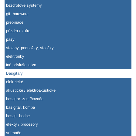
bezdrôtové systémy
git. hardware
prepínače
púzdra / kufre
pásy
stojany, podnožky, stoličky
elektrónky
iné príslušenstvo
Basgitary
elektrické
akustické / elektroakustické
basgitar. zosiľňovače
basigitar. kombá
basgit. bedne
efekty / procesory
snímače