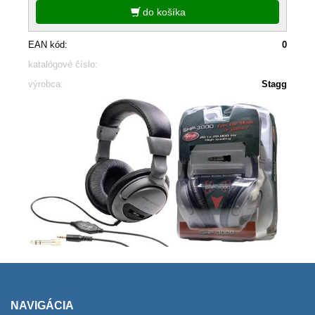
do košíka
EAN kód:
0
katalógové číslo:
výrobca:
Stagg
NAVIGÁCIA