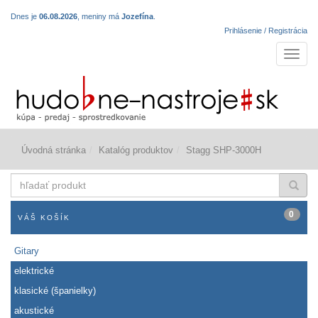
Dnes je
06.08.2026
, meniny má
Jozefína
.
Prihlásenie / Registrácia
Navigá
Úvodná stránka
Katalóg produktov
Stagg SHP-3000H
hľadať
produkt
0
VÁŠ KOŠÍK
Gitary
elektrické
klasické (španielky)
akustické