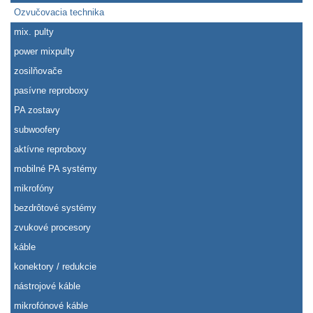
Ozvučovacia technika
mix. pulty
power mixpulty
zosilňovače
pasívne reproboxy
PA zostavy
subwoofery
aktívne reproboxy
mobilné PA systémy
mikrofóny
bezdrôtové systémy
zvukové procesory
káble
konektory / redukcie
nástrojové káble
mikrofónové káble