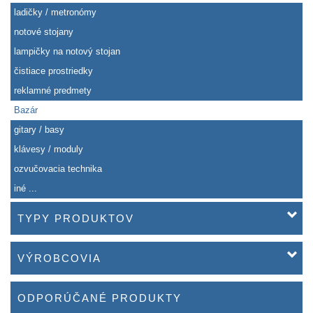
ladičky / metronómy
notové stojany
lampičky na notový stojan
čistiace prostriedky
reklamné predmety
Bazár
gitary / basy
klávesy / moduly
ozvučovacia technika
iné ...
TYPY PRODUKTOV
VÝROBCOVIA
ODPORÚČANÉ PRODUKTY