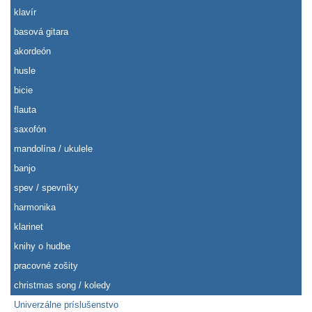
klavír
basová gitara
akordeón
husle
bicie
flauta
saxofón
mandolína / ukulele
banjo
spev / spevníky
harmonika
klarinet
knihy o hudbe
pracovné zošity
christmas song / koledy
Univerzálne príslušenstvo