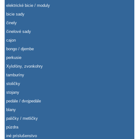
elektrické bicie / moduly
bicie sady
činely
činelové sady
cajon
bongo / djembe
perkusie
Xylofóny, zvonkohry
tamburíny
stoličky
stojany
pedále / dvojpedále
blany
paličky / metličky
púzdra
iné príslušenstvo