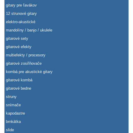
gitary pre ľavákov
12 strunové gitary
elektro-akustické
mandolíny / banjo / ukulele
gitarové sety
gitarové efekty
multiefekty / procesory
gitarové zosiľňovače
kombá pre akustické gitary
gitarové kombá
gitarové bedne
struny
snímače
kapodastre
brnkátka
slide