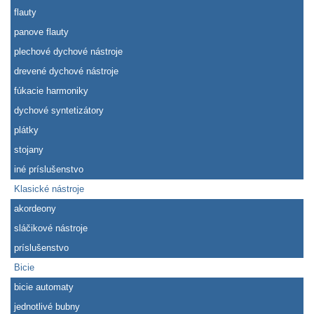
flauty
panove flauty
plechové dychové nástroje
drevené dychové nástroje
fúkacie harmoniky
dychové syntetizátory
plátky
stojany
iné príslušenstvo
Klasické nástroje
akordeony
sláčikové nástroje
príslušenstvo
Bicie
bicie automaty
jednotlivé bubny