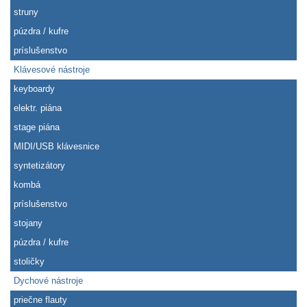
struny
púzdra / kufre
príslušenstvo
Klávesové nástroje
keyboardy
elektr. piána
stage piána
MIDI/USB klávesnice
syntetizátory
kombá
príslušenstvo
stojany
púzdra / kufre
stoličky
Dychové nástroje
priečne flauty