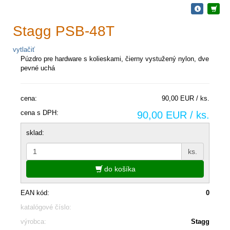
Stagg PSB-48T
vytlačiť
Púzdro pre hardware s kolieskami, čierny vystužený nylon, dve
pevné uchá
cena:
90,00 EUR / ks.
cena s DPH:
90,00 EUR / ks.
sklad:
ks.
do košíka
EAN kód:
0
katalógové číslo:
výrobca:
Stagg