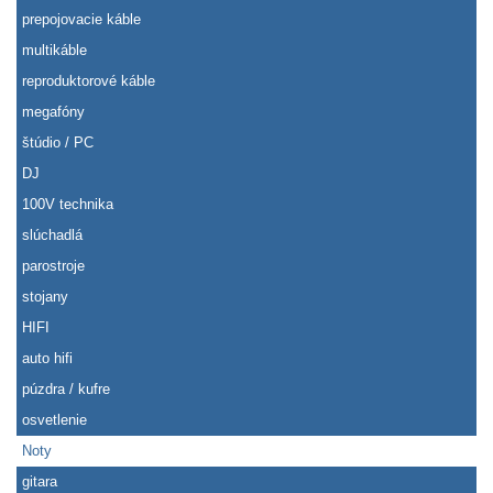
prepojovacie káble
multikáble
reproduktorové káble
megafóny
štúdio / PC
DJ
100V technika
slúchadlá
parostroje
stojany
HIFI
auto hifi
púzdra / kufre
osvetlenie
Noty
gitara