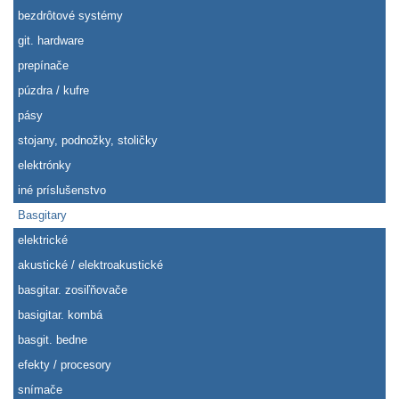
bezdrôtové systémy
git. hardware
prepínače
púzdra / kufre
pásy
stojany, podnožky, stoličky
elektrónky
iné príslušenstvo
Basgitary
elektrické
akustické / elektroakustické
basgitar. zosiľňovače
basigitar. kombá
basgit. bedne
efekty / procesory
snímače