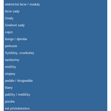
elektrické bicie / moduly
bicie sady
činely
činelové sady
cajon
bongo / djembe
perkusie
Xylofóny, zvonkohry
tamburíny
stoličky
stojany
pedále / dvojpedále
blany
paličky / metličky
púzdra
iné príslušenstvo