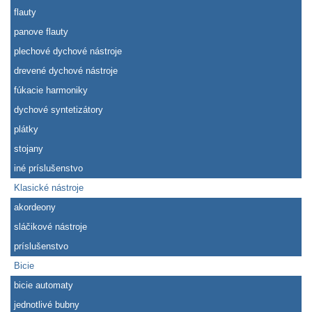
flauty
panove flauty
plechové dychové nástroje
drevené dychové nástroje
fúkacie harmoniky
dychové syntetizátory
plátky
stojany
iné príslušenstvo
Klasické nástroje
akordeony
sláčikové nástroje
príslušenstvo
Bicie
bicie automaty
jednotlivé bubny