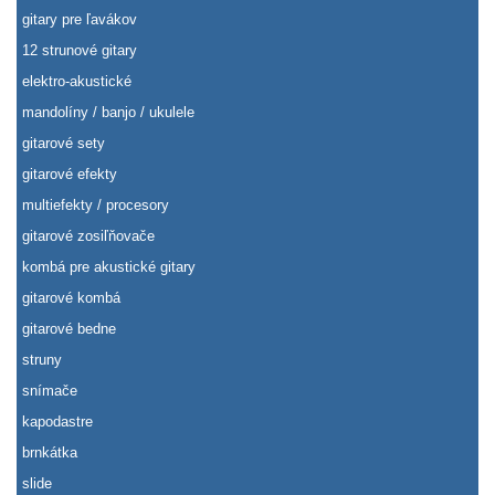
gitary pre ľavákov
12 strunové gitary
elektro-akustické
mandolíny / banjo / ukulele
gitarové sety
gitarové efekty
multiefekty / procesory
gitarové zosiľňovače
kombá pre akustické gitary
gitarové kombá
gitarové bedne
struny
snímače
kapodastre
brnkátka
slide