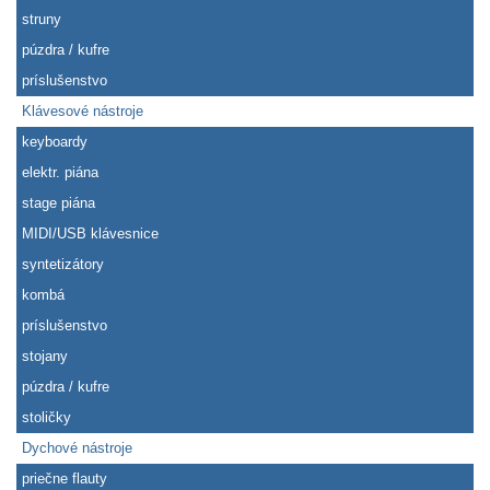
struny
púzdra / kufre
príslušenstvo
Klávesové nástroje
keyboardy
elektr. piána
stage piána
MIDI/USB klávesnice
syntetizátory
kombá
príslušenstvo
stojany
púzdra / kufre
stoličky
Dychové nástroje
priečne flauty