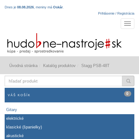
Dnes je
08.08.2026
, meniny má
Oskár
.
Prihlásenie / Registrácia
Navigá
Úvodná stránka
Katalóg produktov
Stagg PSB-48T
hľadať
produkt
0
VÁŠ KOŠÍK
Gitary
elektrické
klasické (španielky)
akustické