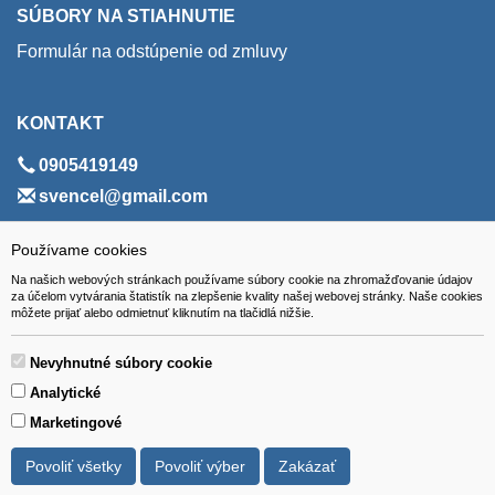
SÚBORY NA STIAHNUTIE
Formulár na odstúpenie od zmluvy
KONTAKT
0905419149
svencel@gmail.com
ADRESA
Používame cookies
Na našich webových stránkach používame súbory cookie na zhromažďovanie údajov
VEST - tech s.r.o.
za účelom vytvárania štatistík na zlepšenie kvality našej webovej stránky. Naše cookies
môžete prijať alebo odmietnuť kliknutím na tlačidlá nižšie.
Hviezdoslavova 280/6, 965 01 Žiar nad Hronom
Slovakia (Slovak Republic)
Nevyhnutné súbory cookie
Analytické
Marketingové
Povoliť všetky
Povoliť výber
Zakázať
Všetky ceny sú uvádzané vrátane DPH.