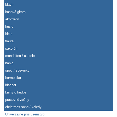
klavír
basová gitara
akordeón
husle
bicie
flauta
saxofón
mandolína / ukulele
banjo
spev / spevníky
harmonika
klarinet
knihy o hudbe
pracovné zošity
christmas song / koledy
Univerzálne príslušenstvo