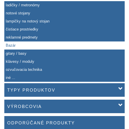
ladičky / metronómy
notové stojany
lampičky na notový stojan
čistiace prostriedky
reklamné predmety
Bazár
gitary / basy
klávesy / moduly
ozvučovacia technika
iné ...
TYPY PRODUKTOV
VÝROBCOVIA
ODPORÚČANÉ PRODUKTY