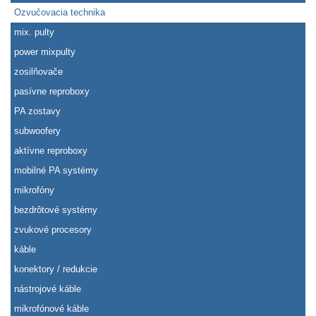
Ozvučovacia technika
mix. pulty
power mixpulty
zosilňovače
pasívne reproboxy
PA zostavy
subwoofery
aktívne reproboxy
mobilné PA systémy
mikrofóny
bezdrôtové systémy
zvukové procesory
káble
konektory / redukcie
nástrojové káble
mikrofónové káble