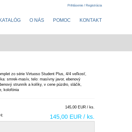
Prihlásenie / Registrácia
KATALÓG
O NÁS
POMOC
KONTAKT
mplet zo série Virtuoso Student Plus, 4/4 veľkosť,
ka: smrek-masív, telo: masívny javor, ebenový
benový strunník a kolíky, v cene púzdro, sláčik,
, kolofónia
145,00 EUR / ks.
H:
145,00 EUR / ks.