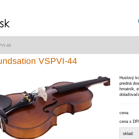
PVI-44
undsation VSPVI-44
Huslový ko
predná dos
hmatník, e
dolaďovače
cena:
cena s DP
sklad: