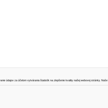
NA STIAHNUTIE
KONTAKT
dajov za účelom vytvárania štatistík na zlepšenie kvality našej webovej stránky. Naše coo
na odstúpenie od zmluvy
0905419149
svencel@gmail.com