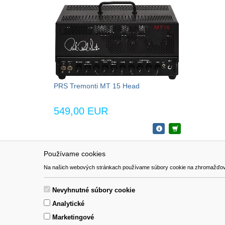
PRS Tremonti MT 15 Head
549,00 EUR
Používame cookies
NAVIGÁCIA
SÚBORY 
Na našich webových stránkach používame súbory cookie na zhromažďovanie ú
Katalóg
Formulár 
O nás
Nevyhnutné súbory cookie
Pomoc
Analytické
Kontakt
Marketingové