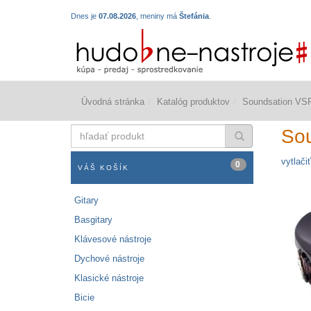
Dnes je
07.08.2026
, meniny má
Štefánia
.
Úvodná stránka
Katalóg produktov
Soundsation VS
hľadať
So
produkt
vytlačiť
0
VÁŠ KOŠÍK
Gitary
Basgitary
Klávesové nástroje
Dychové nástroje
Klasické nástroje
Bicie