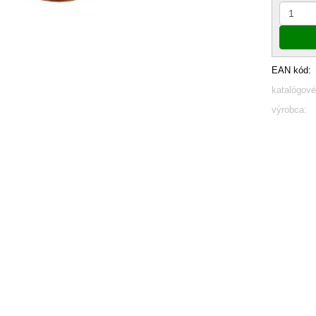
EAN kód:
katalógové
výrobca: