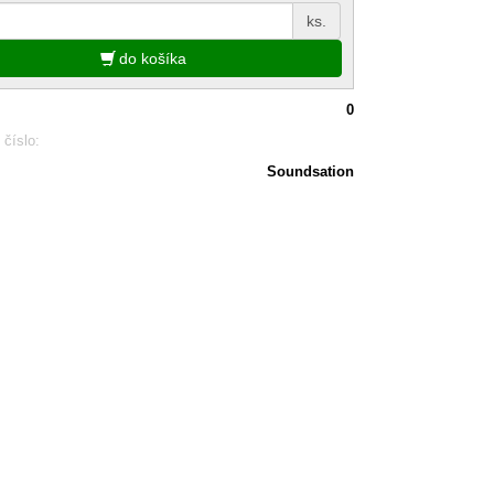
ks.
do košíka
0
 číslo:
Soundsation