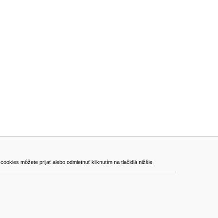
ADRESA
kies môžete prijať alebo odmietnuť kliknutím na tlačidlá nižšie.
VEST - tech s.r.o.
Hviezdoslavova 280/6, 965 01 Žiar nad Hronom
Slovakia (Slovak Republic)