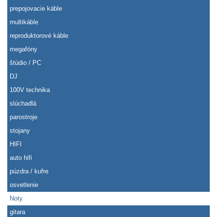
prepojovacie káble
multikáble
reproduktorové káble
megafóny
štúdio / PC
DJ
100V technika
slúchadlá
parostroje
stojany
HIFI
auto hifi
púzdra / kufre
osvetlenie
Noty
gitara