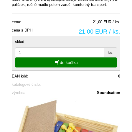
paličiek, ručné madlo potom zaručí komfortný transport.
cena:
21,00 EUR / ks.
cena s DPH:
21,00 EUR / ks.
sklad:
ks.
do košíka
EAN kód:
0
katalógové číslo:
výrobca:
Soundsation