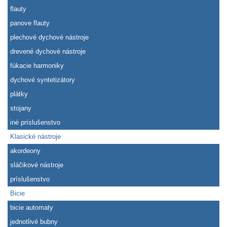
flauty
panove flauty
plechové dychové nástroje
drevené dychové nástroje
fúkacie harmoniky
dychové syntetizátory
plátky
stojany
iné príslušenstvo
Klasické nástroje
akordeony
sláčikové nástroje
príslušenstvo
Bicie
bicie automaty
jednotlivé bubny