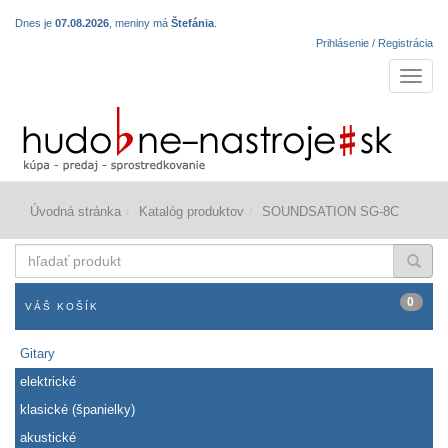
Dnes je
07.08.2026
, meniny má
Štefánia
.
Prihlásenie / Registrácia
Navigá
Úvodná stránka
Katalóg produktov
SOUNDSATION SG-8C
hľadať
produkt
0
VÁŠ KOŠÍK
Gitary
elektrické
klasické (španielky)
akustické