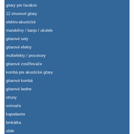
gitary pre ľavákov
12 strunové gitary
elektro-akustické
mandolíny / banjo / ukulele
gitarové sety
gitarové efekty
multiefekty / procesory
gitarové zosiľňovače
kombá pre akustické gitary
gitarové kombá
gitarové bedne
struny
snímače
kapodastre
brnkátka
slide