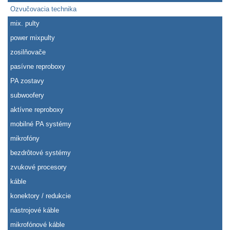
Ozvučovacia technika
mix. pulty
power mixpulty
zosilňovače
pasívne reproboxy
PA zostavy
subwoofery
aktívne reproboxy
mobilné PA systémy
mikrofóny
bezdrôtové systémy
zvukové procesory
káble
konektory / redukcie
nástrojové káble
mikrofónové káble