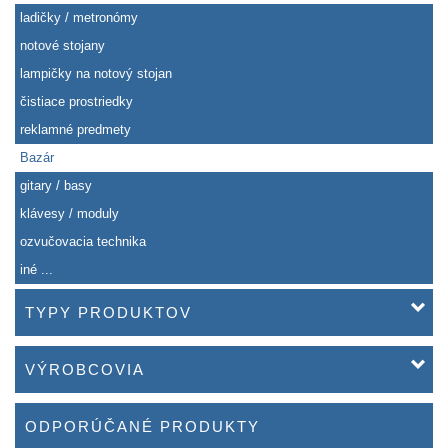
ladičky / metronómy
notové stojany
lampičky na notový stojan
čistiace prostriedky
reklamné predmety
Bazár
gitary / basy
klávesy / moduly
ozvučovacia technika
iné ...
TYPY PRODUKTOV
VÝROBCOVIA
ODPORÚČANÉ PRODUKTY