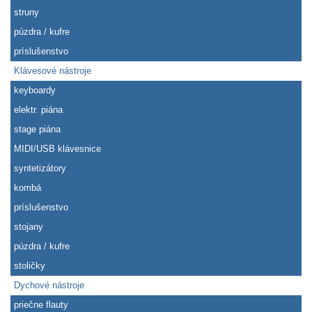
struny
púzdra / kufre
príslušenstvo
Klávesové nástroje
keyboardy
elektr. piána
stage piána
MIDI/USB klávesnice
syntetizátory
kombá
príslušenstvo
stojany
púzdra / kufre
stoličky
Dychové nástroje
priečne flauty