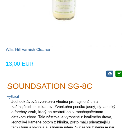
W.E. Hill Varnish Cleaner
13,00 EUR
SOUNDSATION SG-8C
vytlačiť
Jednooktávová zvonkohra vhodná pre najmenších a
začínajúcich muzikantov. Zvonkohra ponúka jasný, dynamický
a farebný zvuk, ktorý sa nestratí ani v mnohopočetnom
detskom zbore. Telo nástroja je vyrobené z kvalitného dreva,
jednotlivé kamene potom z hliníka, preto majú prieraznejšiu
farbu tónu a vydržia aj silnejšie údery. Súčasťou balenia je pár