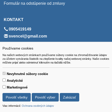
Formulár na odstúpenie od zmluvy
KONTAKT
0905419149
svencel@gmail.com
ADRESA
Používame cookies
Na našich webových stránkach používame súbory cookie na zhromažďovanie údajov
VEST - tech s.r.o.
za účelom vytvárania štatistík na zlepšenie kvality našej webovej stránky. Naše cookies
môžete prijať alebo odmietnuť kliknutím na tlačidlá nižšie.
Hviezdoslavova 280/6, 965 01 Žiar nad Hronom
Slovakia (Slovak Republic)
Nevyhnutné súbory cookie
Analytické
Marketingové
Povoliť všetky
Povoliť výber
Zakázať
Všetky ceny sú uvádzané vrátane DPH.
© 2018 GIBOX, s.r.o. • Generuje redakčný systém YGScms •
Viac informácií:
Ochrana osobných údajov