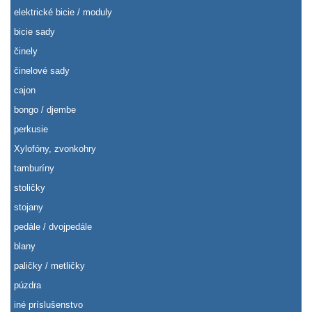
elektrické bicie / moduly
bicie sady
činely
činelové sady
cajon
bongo / djembe
perkusie
Xylofóny, zvonkohry
tamburíny
stoličky
stojany
pedále / dvojpedále
blany
paličky / metličky
púzdra
iné príslušenstvo