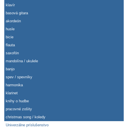
klavír
basová gitara
akordeón
husle
bicie
flauta
saxofón
mandolína / ukulele
banjo
spev / spevníky
harmonika
klarinet
knihy o hudbe
pracovné zošity
christmas song / koledy
Univerzálne príslušenstvo