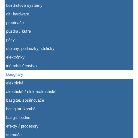
bezdrôtové systémy
git. hardware
prepínače
púzdra / kufre
pásy
stojany, podnožky, stoličky
elektrónky
iné príslušenstvo
Basgitary
elektrické
akustické / elektroakustické
basgitar. zosiľňovače
basigitar. kombá
basgit. bedne
efekty / procesory
snímače