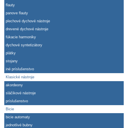
flauty
panove flauty
plechové dychové nástroje
drevené dychové nástroje
fúkacie harmoniky
dychové syntetizátory
plátky
stojany
iné príslušenstvo
Klasické nástroje
akordeony
sláčikové nástroje
príslušenstvo
Bicie
bicie automaty
jednotlivé bubny