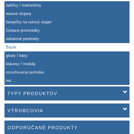
ladičky / metronómy
notové stojany
lampičky na notový stojan
čistiace prostriedky
reklamné predmety
Bazár
gitary / basy
klávesy / moduly
ozvučovacia technika
iné ...
TYPY PRODUKTOV
VÝROBCOVIA
ODPORÚČANÉ PRODUKTY