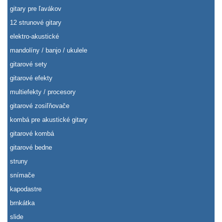
gitary pre ľavákov
12 strunové gitary
elektro-akustické
mandolíny / banjo / ukulele
gitarové sety
gitarové efekty
multiefekty / procesory
gitarové zosiľňovače
kombá pre akustické gitary
gitarové kombá
gitarové bedne
struny
snímače
kapodastre
brnkátka
slide