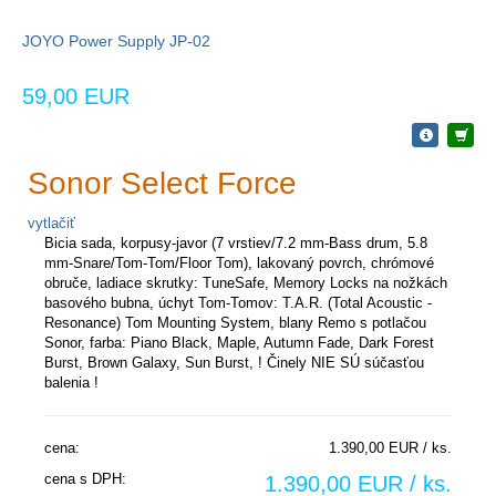
JOYO Power Supply JP-02
59,00 EUR
Sonor Select Force
vytlačiť
Bicia sada, korpusy-javor (7 vrstiev/7.2 mm-Bass drum, 5.8
mm-Snare/Tom-Tom/Floor Tom), lakovaný povrch, chrómové
obruče, ladiace skrutky: TuneSafe, Memory Locks na nožkách
basového bubna, úchyt Tom-Tomov: T.A.R. (Total Acoustic ­
Resonance) Tom Mounting System, blany Remo s potlačou
Sonor, farba: Piano Black, Maple, Autumn Fade, Dark Forest
Burst, Brown Galaxy, Sun Burst, ! Činely NIE SÚ súčasťou
balenia !
cena:
1.390,00 EUR / ks.
cena s DPH:
1.390,00 EUR / ks.