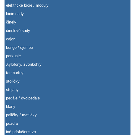
elektrické bicie / moduly
bicie sady
činely
činelové sady
cajon
bongo / djembe
perkusie
Xylofóny, zvonkohry
tamburíny
stoličky
stojany
pedále / dvojpedále
blany
paličky / metličky
púzdra
iné príslušenstvo