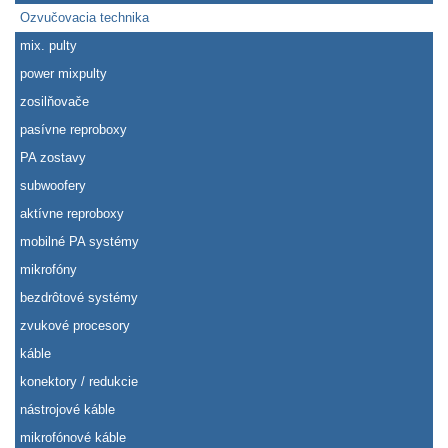
Ozvučovacia technika
mix. pulty
power mixpulty
zosilňovače
pasívne reproboxy
PA zostavy
subwoofery
aktívne reproboxy
mobilné PA systémy
mikrofóny
bezdrôtové systémy
zvukové procesory
káble
konektory / redukcie
nástrojové káble
mikrofónové káble