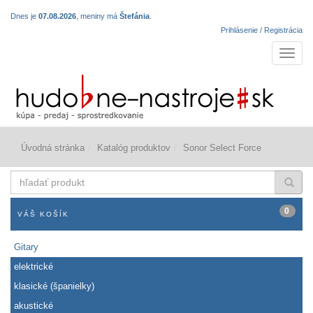
Dnes je
07.08.2026
, meniny má
Štefánia
.
Prihlásenie / Registrácia
Navigá
Úvodná stránka
Katalóg produktov
Sonor Select Force
hľadať
produkt
0
VÁŠ KOŠÍK
Gitary
elektrické
klasické (španielky)
akustické