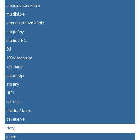
prepojovacie káble
multikáble
reproduktorové káble
megafóny
štúdio / PC
DJ
100V technika
slúchadlá
parostroje
stojany
HIFI
auto hifi
púzdra / kufre
osvetlenie
Noty
gitara