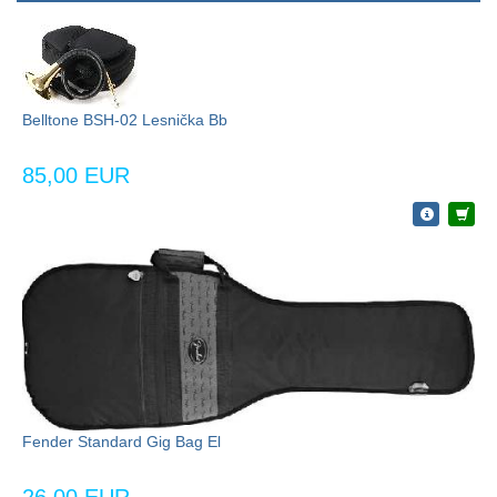
Belltone BSH-02 Lesnička Bb
85,00 EUR
Fender Standard Gig Bag El
26,00 EUR