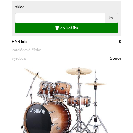
sklad:
ks.
do košíka
EAN kód:
0
katalógové číslo:
výrobca:
Sonor