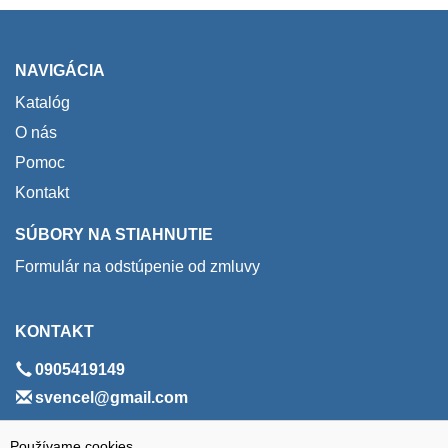
NAVIGÁCIA
Katalóg
O nás
Pomoc
Kontakt
SÚBORY NA STIAHNUTIE
Formulár na odstúpenie od zmluvy
KONTAKT
0905419149
svencel@gmail.com
ADRESA
Používame cookies