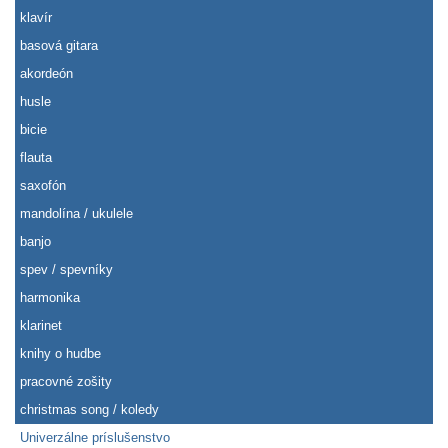
klavír
basová gitara
akordeón
husle
bicie
flauta
saxofón
mandolína / ukulele
banjo
spev / spevníky
harmonika
klarinet
knihy o hudbe
pracovné zošity
christmas song / koledy
Univerzálne príslušenstvo