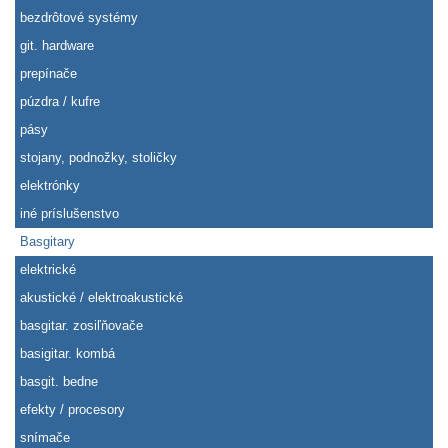
bezdrôtové systémy
git. hardware
prepínače
púzdra / kufre
pásy
stojany, podnožky, stoličky
elektrónky
iné príslušenstvo
Basgitary
elektrické
akustické / elektroakustické
basgitar. zosiľňovače
basigitar. kombá
basgit. bedne
efekty / procesory
snímače