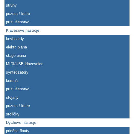
struny
púzdra / kufre
príslušenstvo
Klávesové nástroje
keyboardy
elektr. piána
stage piána
MIDI/USB klávesnice
syntetizátory
kombá
príslušenstvo
stojany
púzdra / kufre
stoličky
Dychové nástroje
priečne flauty