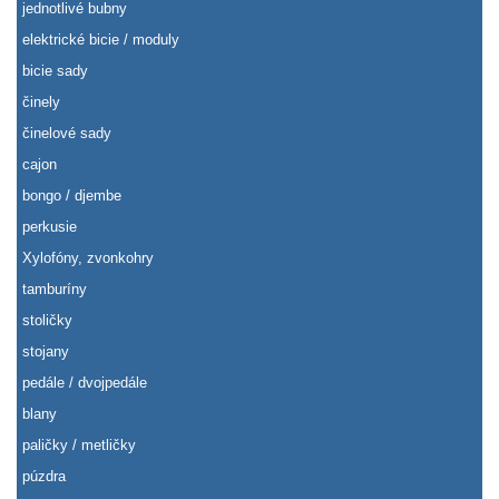
jednotlivé bubny
elektrické bicie / moduly
bicie sady
činely
činelové sady
cajon
bongo / djembe
perkusie
Xylofóny, zvonkohry
tamburíny
stoličky
stojany
pedále / dvojpedále
blany
paličky / metličky
púzdra