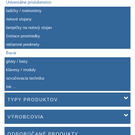
Univerzálne príslušenstvo
ladičky / metronómy
notové stojany
lampičky na notový stojan
čistiace prostriedky
reklamné predmety
Bazár
gitary / basy
klávesy / moduly
ozvučovacia technika
iné ...
TYPY PRODUKTOV
VÝROBCOVIA
ODPORÚČANÉ PRODUKTY