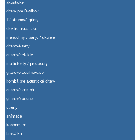
akustické
gitary pre ľavákov
12 strunové gitary
elektro-akustické
mandolíny / banjo / ukulele
gitarové sety
gitarové efekty
multiefekty / procesory
gitarové zosiľňovače
kombá pre akustické gitary
gitarové kombá
gitarové bedne
struny
snímače
kapodastre
brnkátka