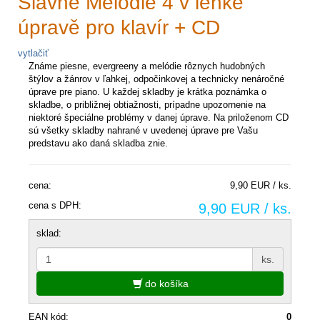
Slavné Melodie 4 v lehké
úpravě pro klavír + CD
vytlačiť
Známe piesne, evergreeny a melódie rôznych hudobných
štýlov a žánrov v ľahkej, odpočinkovej a technicky nenáročné
úprave pre piano. U každej skladby je krátka poznámka o
skladbe, o približnej obtiažnosti, prípadne upozornenie na
niektoré špeciálne problémy v danej úprave. Na priloženom CD
sú všetky skladby nahrané v uvedenej úprave pre Vašu
predstavu ako daná skladba znie.
cena:
9,90 EUR / ks.
cena s DPH:
9,90 EUR / ks.
sklad:
ks.
do košíka
EAN kód:
0