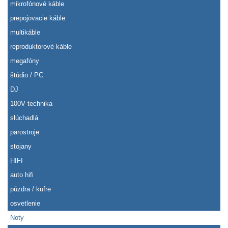
mikrofónové káble
prepojovacie káble
multikáble
reproduktorové káble
megafóny
štúdio / PC
DJ
100V technika
slúchadlá
parostroje
stojany
HIFI
auto hifi
púzdra / kufre
osvetlenie
Noty