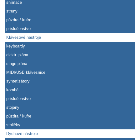
snímače
struny
púzdra / kufre
príslušenstvo
Klávesové nástroje
keyboardy
elektr. piána
stage piána
MIDI/USB klávesnice
syntetizátory
kombá
príslušenstvo
stojany
púzdra / kufre
stoličky
Dychové nástroje