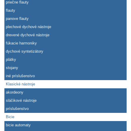
priečne flauty
flauty
panove flauty
plechové dychové nástroje
drevené dychové nástroje
fúkacie harmoniky
dychové syntetizátory
plátky
stojany
iné príslušenstvo
Klasické nástroje
akordeony
sláčikové nástroje
príslušenstvo
Bicie
bicie automaty