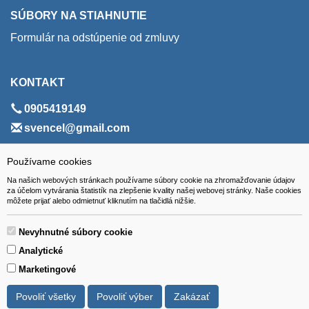
SÚBORY NA STIAHNUTIE
Formulár na odstúpenie od zmluvy
KONTAKT
0905419149
svencel@gmail.com
ADRESA
Používame cookies
Na našich webových stránkach používame súbory cookie na zhromažďovanie údajov
VEST - tech s.r.o.
za účelom vytvárania štatistík na zlepšenie kvality našej webovej stránky. Naše cookies
môžete prijať alebo odmietnuť kliknutím na tlačidlá nižšie.
Hviezdoslavova 280/6, 965 01 Žiar nad Hronom
Slovakia (Slovak Republic)
Nevyhnutné súbory cookie
Analytické
Marketingové
Povoliť všetky
Povoliť výber
Zakázať
Všetky ceny sú uvádzané vrátane DPH.