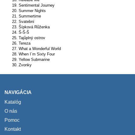
19. Sentimental Journey
20. Summer Nights
21. Summertime
22. Svatební
23. Šípková Růženka
24. Š-Š-Š
25. Tajůplný ostrov
26. Tereza
27. What a Wonderful World
28. When I´m Sixty Four
29. Yellow Submarine
30. Zvonky
NAVIGÁCIA
Katalóg
O nás
Pomoc
Kontakt