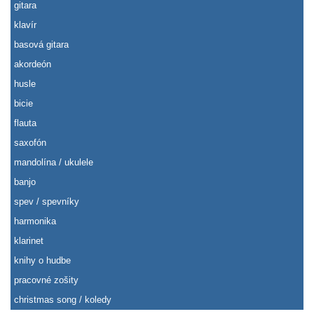
gitara
klavír
basová gitara
akordeón
husle
bicie
flauta
saxofón
mandolína / ukulele
banjo
spev / spevníky
harmonika
klarinet
knihy o hudbe
pracovné zošity
christmas song / koledy