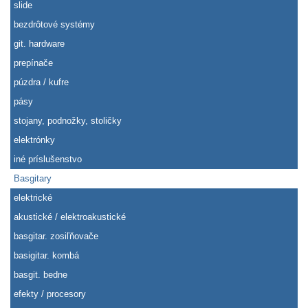
slide
bezdrôtové systémy
git. hardware
prepínače
púzdra / kufre
pásy
stojany, podnožky, stoličky
elektrónky
iné príslušenstvo
Basgitary
elektrické
akustické / elektroakustické
basgitar. zosiľňovače
basigitar. kombá
basgit. bedne
efekty / procesory