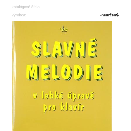
katalógové číslo:
výrobca:
-neurčený-