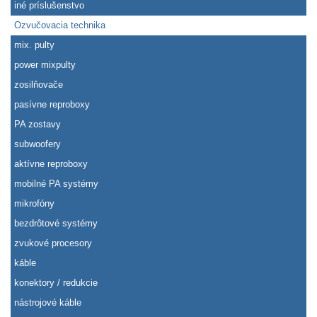
iné príslušenstvo
Ozvučovacia technika
mix. pulty
power mixpulty
zosilňovače
pasívne reproboxy
PA zostavy
subwoofery
aktívne reproboxy
mobilné PA systémy
mikrofóny
bezdrôtové systémy
zvukové procesory
káble
konektory / redukcie
nástrojové káble