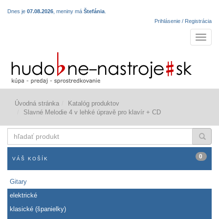
Dnes je
07.08.2026
, meniny má
Štefánia
.
Prihlásenie / Registrácia
Navigá
Úvodná stránka
Katalóg produktov
Slavné Melodie 4 v lehké úpravě pro klavír + CD
hľadať
produkt
0
VÁŠ KOŠÍK
Gitary
elektrické
klasické (španielky)