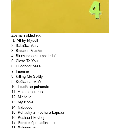
Zoznam skladieb:
1. All by Myself
2. Babička Mary
3. Besame Mucho
4. Blues na cestu poslední
5. Close To You
6. El condor pasa
7. Imagine
8. Killing Me Softly
9. Kočka na okně
10. Loudá se půlměsíc
11. Massachusetts
12. Michelle
13. My Bonie
14. Nabucco
15. Pohádky z mechu a kapradí
16. Poslední kovboj
17. Princi můj maličký, spi
18. Release Me