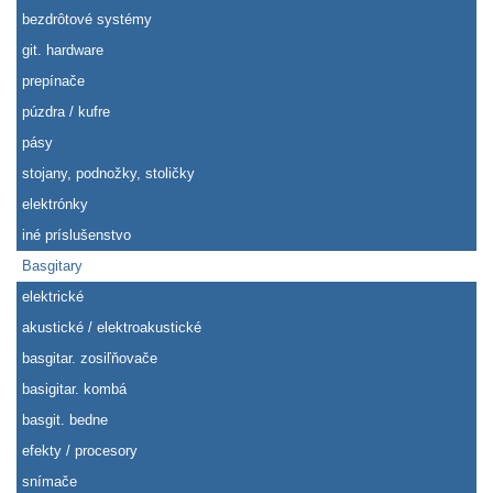
bezdrôtové systémy
git. hardware
prepínače
púzdra / kufre
pásy
stojany, podnožky, stoličky
elektrónky
iné príslušenstvo
Basgitary
elektrické
akustické / elektroakustické
basgitar. zosiľňovače
basigitar. kombá
basgit. bedne
efekty / procesory
snímače