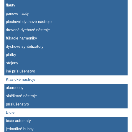
flauty
panove flauty
plechové dychové nástroje
drevené dychové nástroje
fúkacie harmoniky
dychové syntetizátory
plátky
stojany
iné príslušenstvo
Klasické nástroje
akordeony
sláčikové nástroje
príslušenstvo
Bicie
bicie automaty
jednotlivé bubny