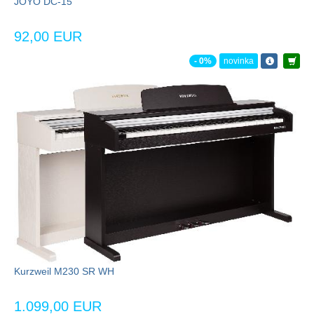
JOYO DC-15
92,00 EUR
- 0%
novinka
Kurzweil M230 SR WH
1.099,00 EUR