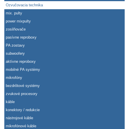
Ozvučovacia technika
mix. pulty
power mixpulty
zosilňovače
pasívne reproboxy
PA zostavy
subwoofery
aktívne reproboxy
mobilné PA systémy
mikrofóny
bezdrôtové systémy
zvukové procesory
káble
konektory / redukcie
nástrojové káble
mikrofónové káble