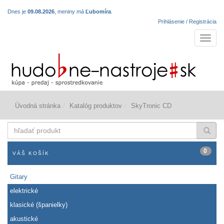
Dnes je
09.08.2026
, meniny má
Ľubomíra
.
Prihlásenie / Registrácia
Navigá
Úvodná stránka
Katalóg produktov
SkyTronic CD
hľadať
produkt
0
VÁŠ KOŠÍK
Gitary
elektrické
klasické (španielky)
akustické