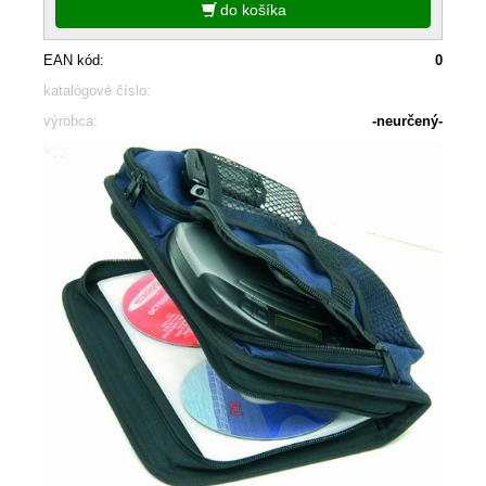
do košíka
EAN kód:
0
katalógové číslo:
výrobca:
-neurčený-