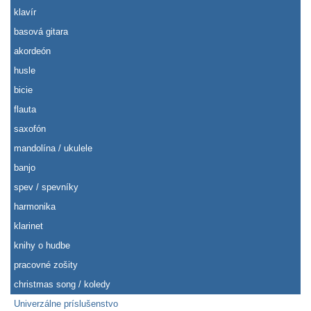
klavír
basová gitara
akordeón
husle
bicie
flauta
saxofón
mandolína / ukulele
banjo
spev / spevníky
harmonika
klarinet
knihy o hudbe
pracovné zošity
christmas song / koledy
Univerzálne príslušenstvo