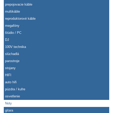
prepojovacie káble
multikáble
reproduktorové káble
megafóny
štúdio / PC
DJ
100V technika
slúchadlá
parostroje
stojany
HIFI
auto hifi
púzdra / kufre
osvetlenie
Noty
gitara