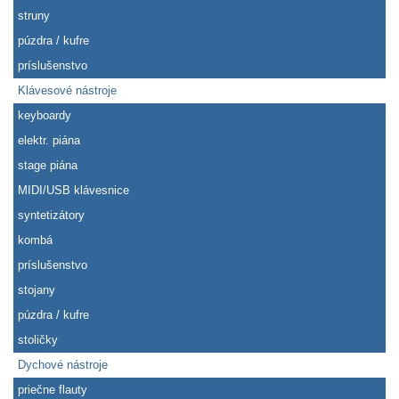
struny
púzdra / kufre
príslušenstvo
Klávesové nástroje
keyboardy
elektr. piána
stage piána
MIDI/USB klávesnice
syntetizátory
kombá
príslušenstvo
stojany
púzdra / kufre
stoličky
Dychové nástroje
priečne flauty