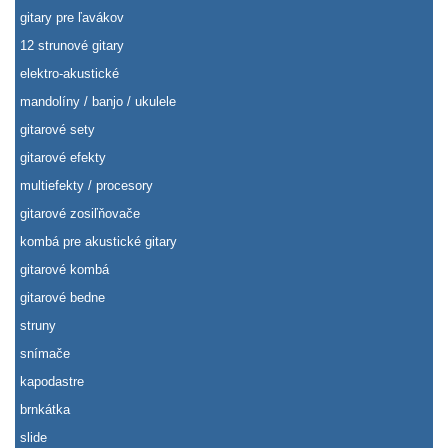
gitary pre ľavákov
12 strunové gitary
elektro-akustické
mandolíny / banjo / ukulele
gitarové sety
gitarové efekty
multiefekty / procesory
gitarové zosiľňovače
kombá pre akustické gitary
gitarové kombá
gitarové bedne
struny
snímače
kapodastre
brnkátka
slide