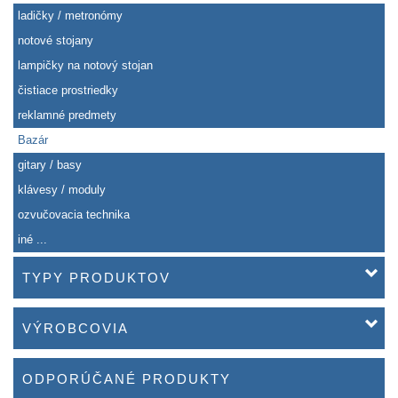
ladičky / metronómy
notové stojany
lampičky na notový stojan
čistiace prostriedky
reklamné predmety
Bazár
gitary / basy
klávesy / moduly
ozvučovacia technika
iné ...
TYPY PRODUKTOV
VÝROBCOVIA
ODPORÚČANÉ PRODUKTY