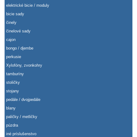
elektrické bicie / moduly
bicie sady
činely
činelové sady
cajon
bongo / djembe
perkusie
Xylofóny, zvonkohry
tamburíny
stoličky
stojany
pedále / dvojpedále
blany
paličky / metličky
púzdra
iné príslušenstvo