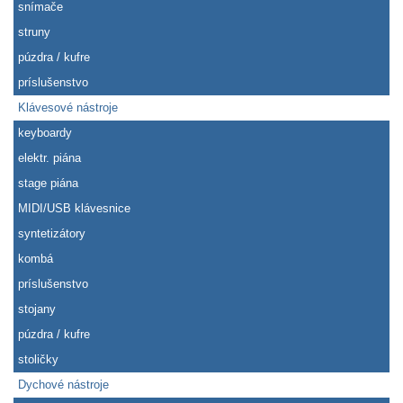
snímače
struny
púzdra / kufre
príslušenstvo
Klávesové nástroje
keyboardy
elektr. piána
stage piána
MIDI/USB klávesnice
syntetizátory
kombá
príslušenstvo
stojany
púzdra / kufre
stoličky
Dychové nástroje