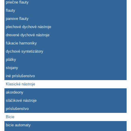
priečne flauty
flauty
panove flauty
plechové dychové nástroje
drevené dychové nástroje
fúkacie harmoniky
dychové syntetizátory
plátky
stojany
iné príslušenstvo
Klasické nástroje
akordeony
sláčikové nástroje
príslušenstvo
Bicie
bicie automaty