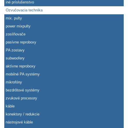
iné príslušenstvo
Ozvučovacia technika
mix. pulty
power mixpulty
zosilňovače
pasívne reproboxy
PA zostavy
subwoofery
aktívne reproboxy
mobilné PA systémy
mikrofóny
bezdrôtové systémy
zvukové procesory
káble
konektory / redukcie
nástrojové káble