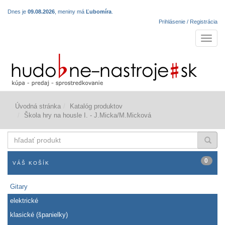
Dnes je
09.08.2026
, meniny má
Ľubomíra
.
Prihlásenie / Registrácia
Navigá
Úvodná stránka
Katalóg produktov
Škola hry na housle I. - J.Micka/M.Micková
hľadať
produkt
0
VÁŠ KOŠÍK
Gitary
elektrické
klasické (španielky)