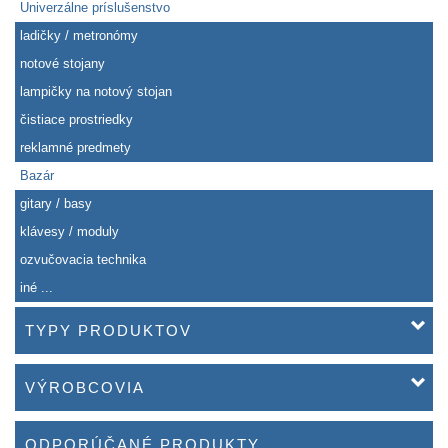
Univerzálne príslušenstvo
ladičky / metronómy
notové stojany
lampičky na notový stojan
čistiace prostriedky
reklamné predmety
Bazár
gitary / basy
klávesy / moduly
ozvučovacia technika
iné ...
TYPY PRODUKTOV
VÝROBCOVIA
ODPORÚČANÉ PRODUKTY