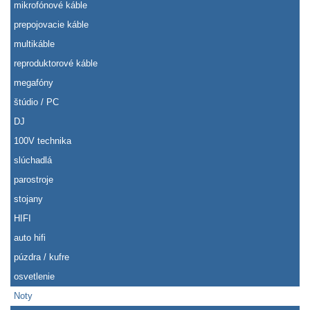
mikrofónové káble
prepojovacie káble
multikáble
reproduktorové káble
megafóny
štúdio / PC
DJ
100V technika
slúchadlá
parostroje
stojany
HIFI
auto hifi
púzdra / kufre
osvetlenie
Noty