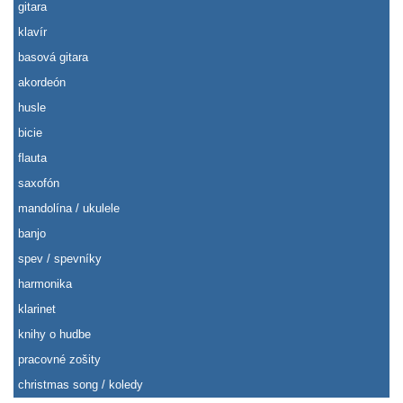
gitara
klavír
basová gitara
akordeón
husle
bicie
flauta
saxofón
mandolína / ukulele
banjo
spev / spevníky
harmonika
klarinet
knihy o hudbe
pracovné zošity
christmas song / koledy