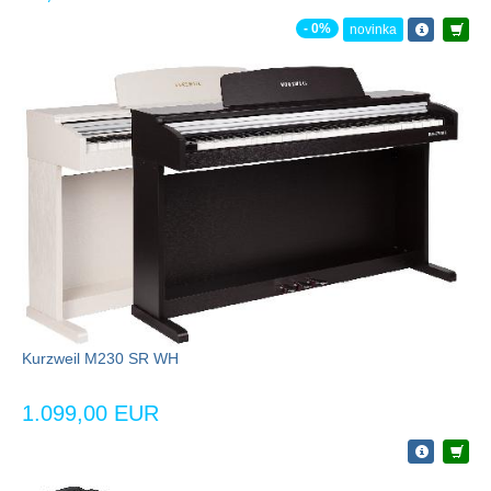
- 0%
novinka
Kurzweil M230 SR WH
1.099,00 EUR