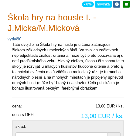
- 0%
novinka
Škola hry na housle I. -
J.Micka/M.Micková
vytlačiť
Táto dvojdielna Škola hry na husle je určená začínajúcim
žiakom základných umeleckých škôl. Vo svojich začiatkoch
nepredpokladá znalosť čítania a môže byť preto používaná aj u
detí predškolského veku. Hlavný cieľom, úlohou či snahou tejto
školy je rozvíjať u mladých huslistov hudobné cítenie a preto aj
technická cvičenia majú väčšinou melodický ráz, je tu mnoho
národných piesní a na mnohých miestach je pripojený sprievod
druhých huslí (môže byť hraný i na klavír). Celá publikácia je
bohato ilustrovaná peknými farebnými obrázkami.
cena:
13,00 EUR / ks.
cena s DPH:
13,00 EUR / ks.
sklad: