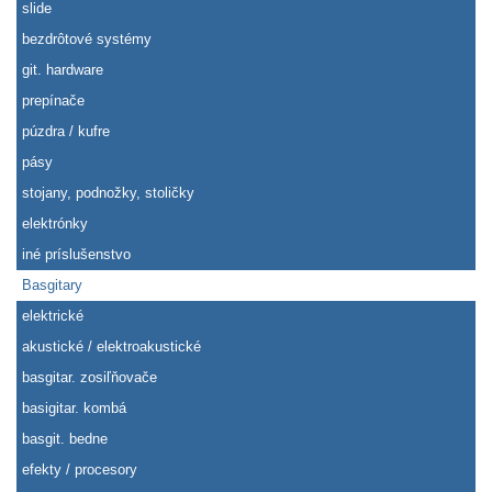
slide
bezdrôtové systémy
git. hardware
prepínače
púzdra / kufre
pásy
stojany, podnožky, stoličky
elektrónky
iné príslušenstvo
Basgitary
elektrické
akustické / elektroakustické
basgitar. zosiľňovače
basigitar. kombá
basgit. bedne
efekty / procesory