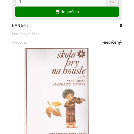
ks.
do košíka
EAN kód:
0
katalógové číslo:
výrobca:
-neurčený-