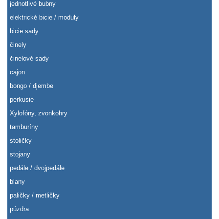
jednotlivé bubny
elektrické bicie / moduly
bicie sady
činely
činelové sady
cajon
bongo / djembe
perkusie
Xylofóny, zvonkohry
tamburíny
stoličky
stojany
pedále / dvojpedále
blany
paličky / metličky
púzdra