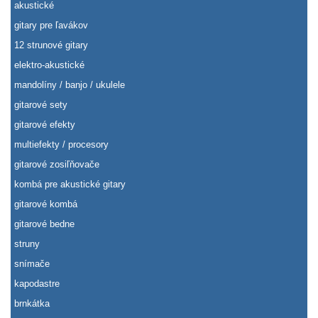
akustické
gitary pre ľavákov
12 strunové gitary
elektro-akustické
mandolíny / banjo / ukulele
gitarové sety
gitarové efekty
multiefekty / procesory
gitarové zosiľňovače
kombá pre akustické gitary
gitarové kombá
gitarové bedne
struny
snímače
kapodastre
brnkátka