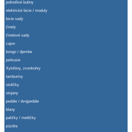
jednotlivé bubny
elektrické bicie / moduly
bicie sady
činely
činelové sady
cajon
bongo / djembe
perkusie
Xylofóny, zvonkohry
tamburíny
stoličky
stojany
pedále / dvojpedále
blany
paličky / metličky
púzdra