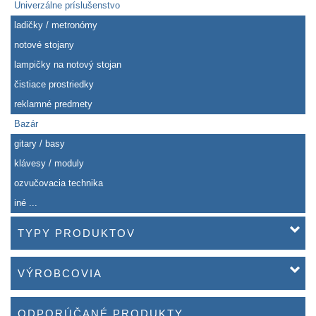
Univerzálne príslušenstvo
ladičky / metronómy
notové stojany
lampičky na notový stojan
čistiace prostriedky
reklamné predmety
Bazár
gitary / basy
klávesy / moduly
ozvučovacia technika
iné ...
TYPY PRODUKTOV
VÝROBCOVIA
ODPORÚČANÉ PRODUKTY