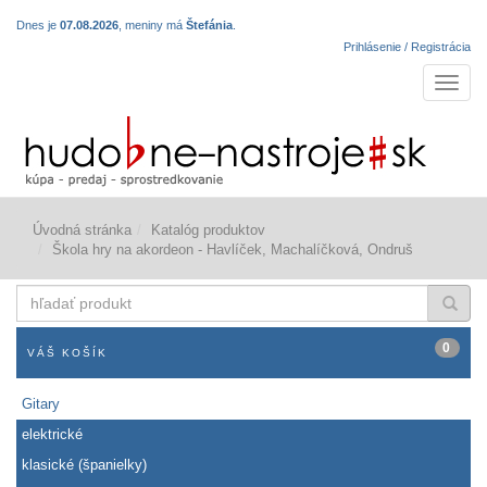
Dnes je
07.08.2026
, meniny má
Štefánia
.
Prihlásenie / Registrácia
Navigá
Úvodná stránka
Katalóg produktov
Škola hry na akordeon - Havlíček, Machalíčková, Ondruš
hľadať
produkt
0
VÁŠ KOŠÍK
Gitary
elektrické
klasické (španielky)