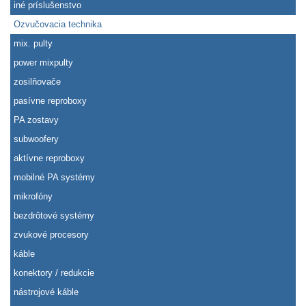
iné príslušenstvo
Ozvučovacia technika
mix. pulty
power mixpulty
zosilňovače
pasívne reproboxy
PA zostavy
subwoofery
aktívne reproboxy
mobilné PA systémy
mikrofóny
bezdrôtové systémy
zvukové procesory
káble
konektory / redukcie
nástrojové káble