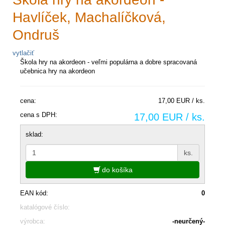
Havlíček, Machalíčková,
Ondruš
vytlačiť
Škola hry na akordeon - veľmi populárna a dobre spracovaná
učebnica hry na akordeon
cena:
17,00 EUR / ks.
cena s DPH:
17,00 EUR / ks.
sklad:
ks.
do košíka
EAN kód:
0
katalógové číslo:
výrobca:
-neurčený-