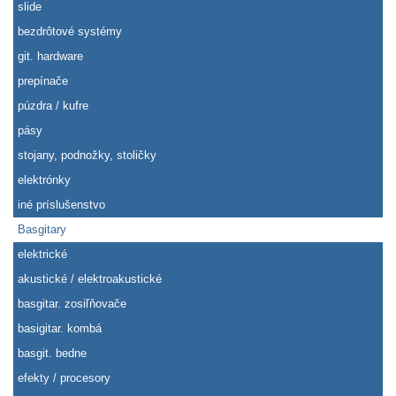
slide
bezdrôtové systémy
git. hardware
prepínače
púzdra / kufre
pásy
stojany, podnožky, stoličky
elektrónky
iné príslušenstvo
Basgitary
elektrické
akustické / elektroakustické
basgitar. zosiľňovače
basigitar. kombá
basgit. bedne
efekty / procesory