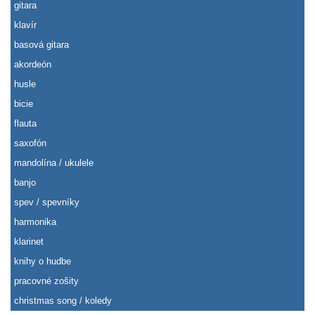
gitara
klavír
basová gitara
akordeón
husle
bicie
flauta
saxofón
mandolína / ukulele
banjo
spev / spevníky
harmonika
klarinet
knihy o hudbe
pracovné zošity
christmas song / koledy