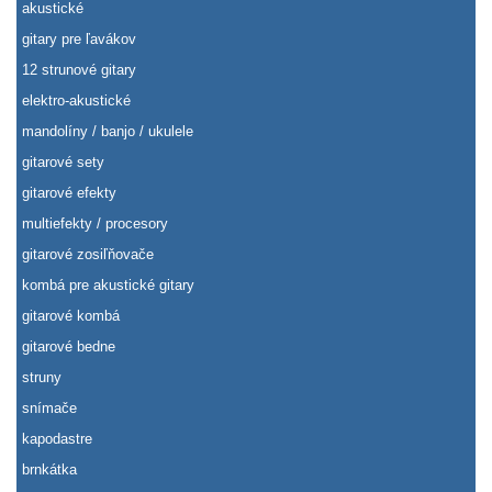
akustické
gitary pre ľavákov
12 strunové gitary
elektro-akustické
mandolíny / banjo / ukulele
gitarové sety
gitarové efekty
multiefekty / procesory
gitarové zosiľňovače
kombá pre akustické gitary
gitarové kombá
gitarové bedne
struny
snímače
kapodastre
brnkátka