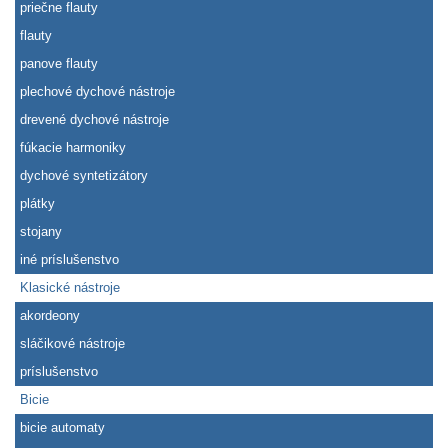
priečne flauty
flauty
panove flauty
plechové dychové nástroje
drevené dychové nástroje
fúkacie harmoniky
dychové syntetizátory
plátky
stojany
iné príslušenstvo
Klasické nástroje
akordeony
sláčikové nástroje
príslušenstvo
Bicie
bicie automaty