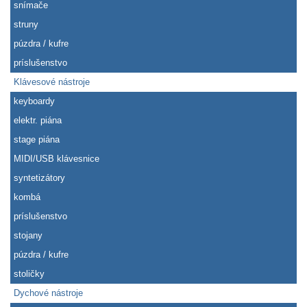
snímače
struny
púzdra / kufre
príslušenstvo
Klávesové nástroje
keyboardy
elektr. piána
stage piána
MIDI/USB klávesnice
syntetizátory
kombá
príslušenstvo
stojany
púzdra / kufre
stoličky
Dychové nástroje