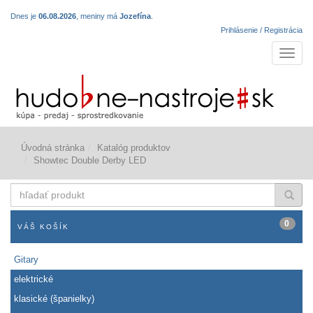
Dnes je
06.08.2026
, meniny má
Jozefína
.
Prihlásenie / Registrácia
Navigá
Úvodná stránka
Katalóg produktov
Showtec Double Derby LED
hľadať
produkt
0
VÁŠ KOŠÍK
Gitary
elektrické
klasické (španielky)