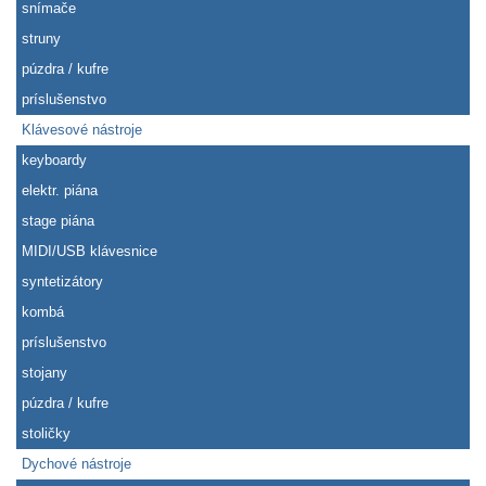
snímače
struny
púzdra / kufre
príslušenstvo
Klávesové nástroje
keyboardy
elektr. piána
stage piána
MIDI/USB klávesnice
syntetizátory
kombá
príslušenstvo
stojany
púzdra / kufre
stoličky
Dychové nástroje