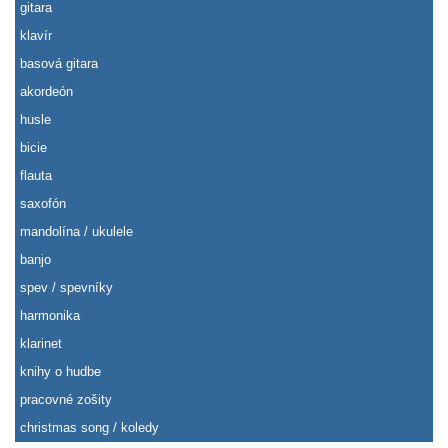
gitara
klavír
basová gitara
akordeón
husle
bicie
flauta
saxofón
mandolína / ukulele
banjo
spev / spevníky
harmonika
klarinet
knihy o hudbe
pracovné zošity
christmas song / koledy