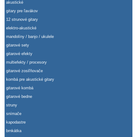
akustické
gitary pre ľavákov
12 strunové gitary
elektro-akustické
mandolíny / banjo / ukulele
gitarové sety
gitarové efekty
multiefekty / procesory
gitarové zosiľňovače
kombá pre akustické gitary
gitarové kombá
gitarové bedne
struny
snímače
kapodastre
brnkátka