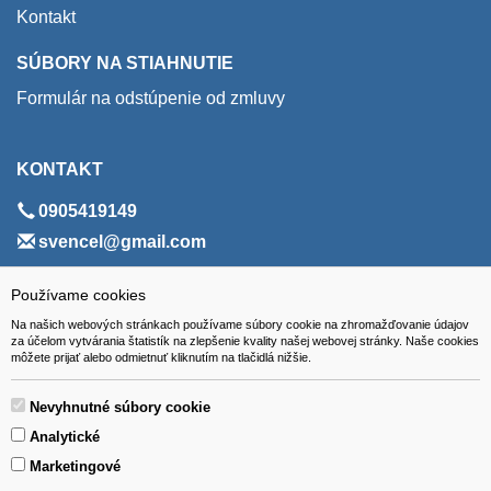
Kontakt
SÚBORY NA STIAHNUTIE
Formulár na odstúpenie od zmluvy
KONTAKT
0905419149
svencel@gmail.com
ADRESA
Používame cookies
Na našich webových stránkach používame súbory cookie na zhromažďovanie údajov
VEST - tech s.r.o.
za účelom vytvárania štatistík na zlepšenie kvality našej webovej stránky. Naše cookies
môžete prijať alebo odmietnuť kliknutím na tlačidlá nižšie.
Hviezdoslavova 280/6, 965 01 Žiar nad Hronom
Slovakia (Slovak Republic)
Nevyhnutné súbory cookie
Analytické
Marketingové