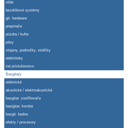
slide
bezdrôtové systémy
git. hardware
prepínače
púzdra / kufre
pásy
stojany, podnožky, stoličky
elektrónky
iné príslušenstvo
Basgitary
elektrické
akustické / elektroakustické
basgitar. zosiľňovače
basigitar. kombá
basgit. bedne
efekty / procesory