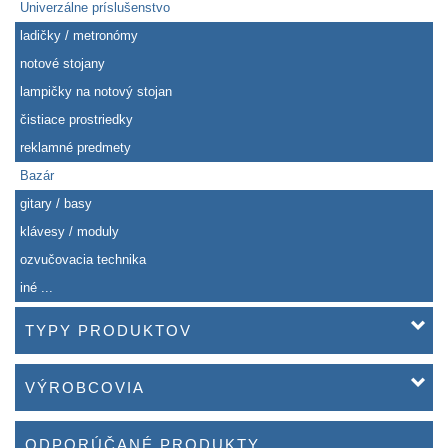
Univerzálne príslušenstvo
ladičky / metronómy
notové stojany
lampičky na notový stojan
čistiace prostriedky
reklamné predmety
Bazár
gitary / basy
klávesy / moduly
ozvučovacia technika
iné ...
TYPY PRODUKTOV
VÝROBCOVIA
ODPORÚČANÉ PRODUKTY