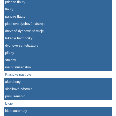
priečne flauty
flauty
panove flauty
plechové dychové nástroje
drevené dychové nástroje
fúkacie harmoniky
dychové syntetizátory
plátky
stojany
iné príslušenstvo
Klasické nástroje
akordeony
sláčikové nástroje
príslušenstvo
Bicie
bicie automaty