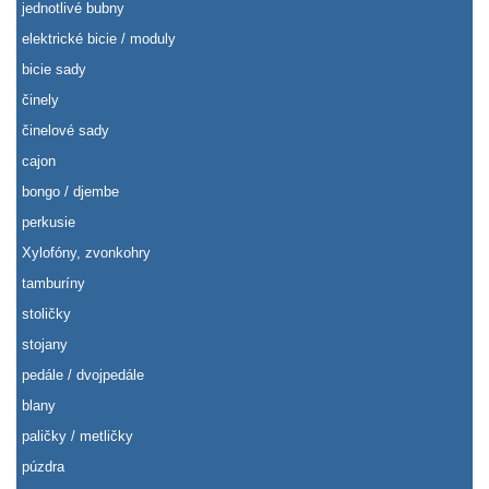
jednotlivé bubny
elektrické bicie / moduly
bicie sady
činely
činelové sady
cajon
bongo / djembe
perkusie
Xylofóny, zvonkohry
tamburíny
stoličky
stojany
pedále / dvojpedále
blany
paličky / metličky
púzdra