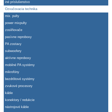
iné príslušenstvo
Ozvučovacia technika
mix. pulty
power mixpulty
zosilňovače
pasívne reproboxy
PA zostavy
subwoofery
aktívne reproboxy
mobilné PA systémy
mikrofóny
bezdrôtové systémy
zvukové procesory
káble
konektory / redukcie
nástrojové káble