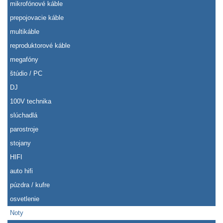
mikrofónové káble
prepojovacie káble
multikáble
reproduktorové káble
megafóny
štúdio / PC
DJ
100V technika
slúchadlá
parostroje
stojany
HIFI
auto hifi
púzdra / kufre
osvetlenie
Noty