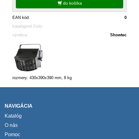
do košíka
EAN kód:
0
katalógové číslo:
výrobca:
Showtec
rozmery: 430x390x390 mm, 8 kg
NAVIGÁCIA
Katalóg
O nás
Pomoc