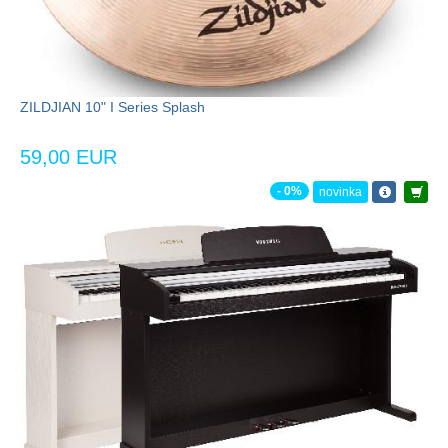
ZILDJIAN 10" I Series Splash
59,00 EUR
- 0%
novinka