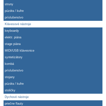
struny
púzdra / kufre
príslušenstvo
Klávesové nástroje
keyboardy
elektr. piána
stage piána
MIDI/USB klávesnice
syntetizátory
kombá
príslušenstvo
stojany
púzdra / kufre
stoličky
Dychové nástroje
priečne flauty