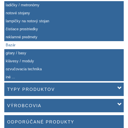
ladičky / metronómy
notové stojany
lampičky na notový stojan
čistiace prostriedky
reklamné predmety
Bazár
gitary / basy
klávesy / moduly
ozvučovacia technika
iné ...
TYPY PRODUKTOV
VÝROBCOVIA
ODPORÚČANÉ PRODUKTY