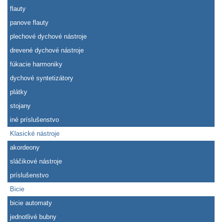
flauty
panove flauty
plechové dychové nástroje
drevené dychové nástroje
fúkacie harmoniky
dychové syntetizátory
plátky
stojany
iné príslušenstvo
Klasické nástroje
akordeony
sláčikové nástroje
príslušenstvo
Bicie
bicie automaty
jednotlivé bubny