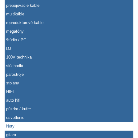
prepojovacie káble
multikáble
reproduktorové káble
megafóny
štúdio / PC
DJ
100V technika
slúchadlá
parostroje
stojany
HIFI
auto hifi
púzdra / kufre
osvetlenie
Noty
gitara