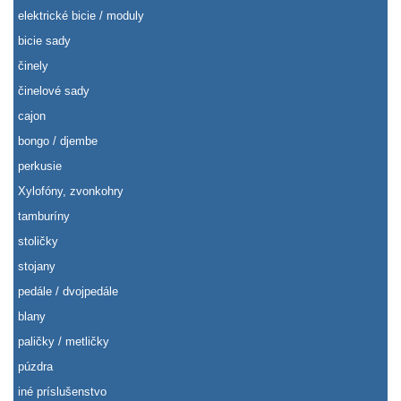
elektrické bicie / moduly
bicie sady
činely
činelové sady
cajon
bongo / djembe
perkusie
Xylofóny, zvonkohry
tamburíny
stoličky
stojany
pedále / dvojpedále
blany
paličky / metličky
púzdra
iné príslušenstvo