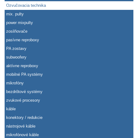
Ozvučovacia technika
mix. pulty
power mixpulty
zosilňovače
pasívne reproboxy
PA zostavy
subwoofery
aktívne reproboxy
mobilné PA systémy
mikrofóny
bezdrôtové systémy
zvukové procesory
káble
konektory / redukcie
nástrojové káble
mikrofónové káble