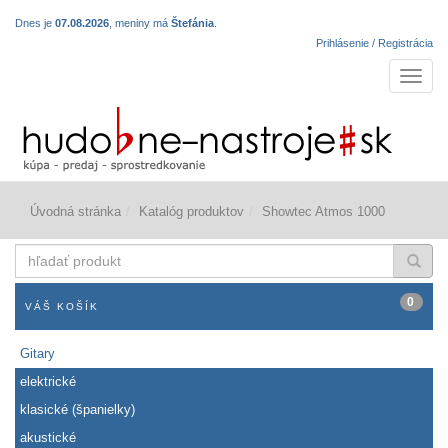
Dnes je
07.08.2026
, meniny má
Štefánia
.
Prihlásenie / Registrácia
Navigá
Úvodná stránka
Katalóg produktov
Showtec Atmos 1000
hľadať
produkt
0
VÁŠ KOŠÍK
Gitary
elektrické
klasické (španielky)
akustické