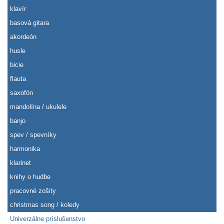
klavír
basová gitara
akordeón
husle
bicie
flauta
saxofón
mandolína / ukulele
banjo
spev / spevníky
harmonika
klarinet
knihy o hudbe
pracovné zošity
christmas song / koledy
Univerzálne príslušenstvo