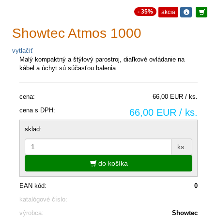
- 35%
akcia
Showtec Atmos 1000
vytlačiť
Malý kompaktný a štýlový parostroj, diaľkové ovládanie na
kábel a úchyt sú súčasťou balenia
cena:
66,00 EUR / ks.
cena s DPH:
66,00 EUR / ks.
sklad:
ks.
do košíka
EAN kód:
0
katalógové číslo:
výrobca:
Showtec