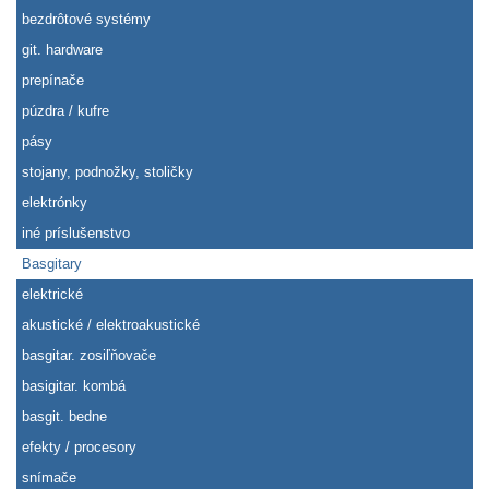
bezdrôtové systémy
git. hardware
prepínače
púzdra / kufre
pásy
stojany, podnožky, stoličky
elektrónky
iné príslušenstvo
Basgitary
elektrické
akustické / elektroakustické
basgitar. zosiľňovače
basigitar. kombá
basgit. bedne
efekty / procesory
snímače