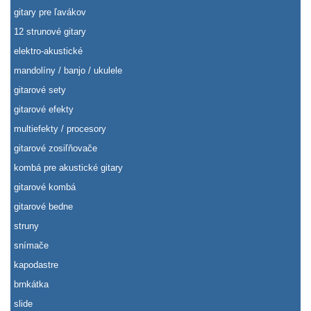
gitary pre ľavákov
12 strunové gitary
elektro-akustické
mandolíny / banjo / ukulele
gitarové sety
gitarové efekty
multiefekty / procesory
gitarové zosiľňovače
kombá pre akustické gitary
gitarové kombá
gitarové bedne
struny
snímače
kapodastre
brnkátka
slide