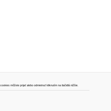
ADRESA
kies môžete prijať alebo odmietnuť kliknutím na tlačidlá nižšie.
VEST - tech s.r.o.
Hviezdoslavova 280/6, 965 01 Žiar nad Hronom
Slovakia (Slovak Republic)