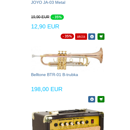
JOYO JA-03 Metal
19,90 EUR
- 35%
12,90 EUR
- 35%
akcia
Belltone BTR-01 B-trubka
198,00 EUR