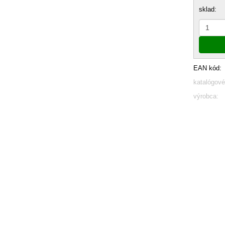
sklad:
EAN kód:
katalógové
výrobca: