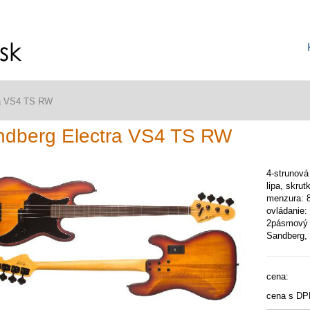
ra VS4 TS RW
ndberg Electra VS4 TS RW
4-strunová
lipa, skru
menzura: 8
ovládanie:
2pásmový 
Sandberg,
cena:
cena s DP