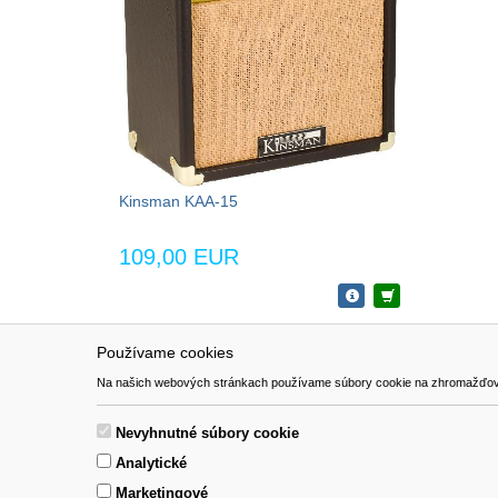
Kinsman KAA-15
109,00 EUR
Používame cookies
NAVIGÁCIA
SÚBORY 
Na našich webových stránkach používame súbory cookie na zhromažďovanie ú
Katalóg
Formulár 
O nás
Nevyhnutné súbory cookie
Pomoc
Analytické
Kontakt
Marketingové