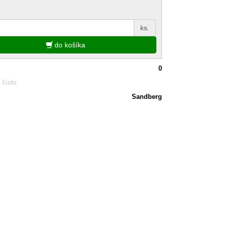
ks.
do košíka
0
 číslo:
Sandberg