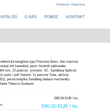
Prihlásenie / Registrácia
KATALÓG
O NÁS
POMOC
KONTAKT
 elektrická basgitara typu Precision Bass, telo masívny
tkovaný krk kanadský javor, hmatník palisander,
64 mm, 22 pražcov, snímače: SC, Sandberg Splitcoil,
 1x push / pull Volume, 1x pasívne Tone, aktívny
EQ, pevná kobylka Sandberg ladiace mechaniky:
 farba Tobacco Sunburst
590,00 EUR / ks.
H:
590,00 EUR / ks.