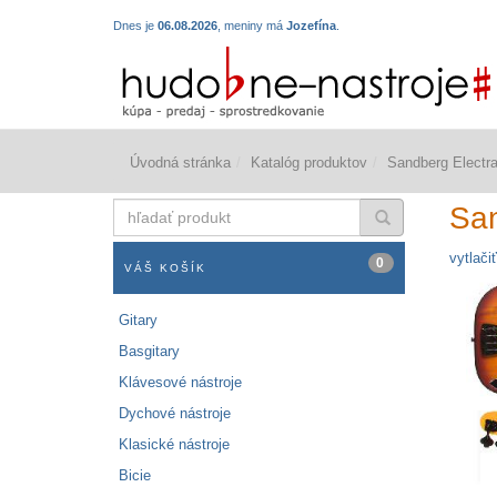
Dnes je
06.08.2026
, meniny má
Jozefína
.
Úvodná stránka
Katalóg produktov
Sandberg Elect
hľadať
Sa
produkt
vytlačiť
0
VÁŠ KOŠÍK
Gitary
Basgitary
Klávesové nástroje
Dychové nástroje
Klasické nástroje
Bicie