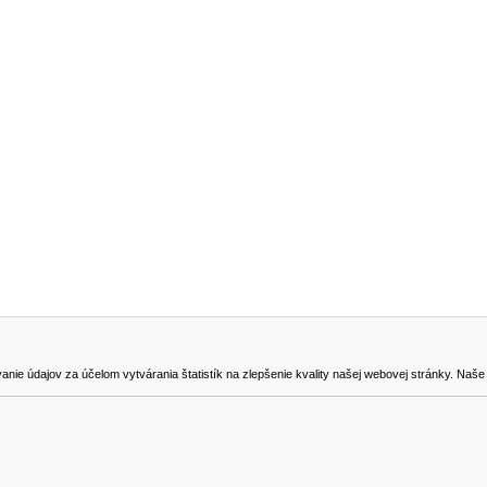
NA STIAHNUTIE
KONTAKT
dajov za účelom vytvárania štatistík na zlepšenie kvality našej webovej stránky. Naše coo
na odstúpenie od zmluvy
0905419149
svencel@gmail.com