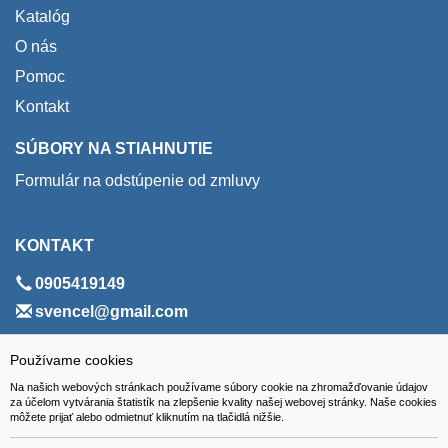
Katalóg
O nás
Pomoc
Kontakt
SÚBORY NA STIAHNUTIE
Formulár na odstúpenie od zmluvy
KONTAKT
0905419149
svencel@gmail.com
ADRESA
Používame cookies
Na našich webových stránkach používame súbory cookie na zhromažďovanie údajov
VEST - tech s.r.o.
za účelom vytvárania štatistík na zlepšenie kvality našej webovej stránky. Naše cookies
môžete prijať alebo odmietnuť kliknutím na tlačidlá nižšie.
Hviezdoslavova 280/6, 965 01 Žiar nad Hronom