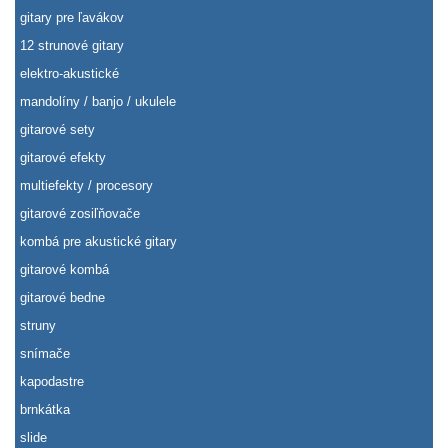
gitary pre ľavákov
12 strunové gitary
elektro-akustické
mandolíny / banjo / ukulele
gitarové sety
gitarové efekty
multiefekty / procesory
gitarové zosiľňovače
kombá pre akustické gitary
gitarové kombá
gitarové bedne
struny
snímače
kapodastre
brnkátka
slide