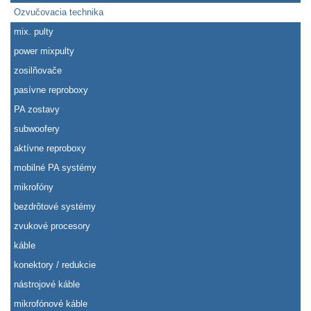
Ozvučovacia technika
mix. pulty
power mixpulty
zosilňovače
pasívne reproboxy
PA zostavy
subwoofery
aktívne reproboxy
mobilné PA systémy
mikrofóny
bezdrôtové systémy
zvukové procesory
káble
konektory / redukcie
nástrojové káble
mikrofónové káble