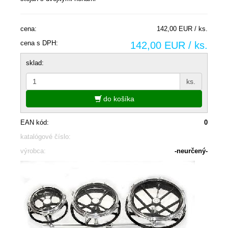
cena:
142,00 EUR / ks.
cena s DPH:
142,00 EUR / ks.
sklad:
ks.
do košíka
EAN kód:
0
katalógové číslo:
výrobca:
-neurčený-