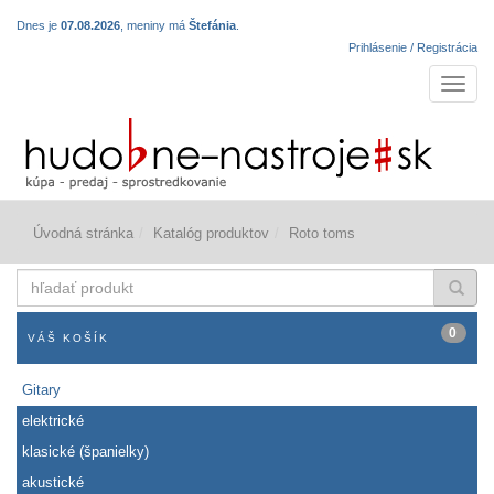
Dnes je
07.08.2026
, meniny má
Štefánia
.
Prihlásenie / Registrácia
Navigá
Úvodná stránka
Katalóg produktov
Roto toms
hľadať
produkt
0
VÁŠ KOŠÍK
Gitary
elektrické
klasické (španielky)
akustické