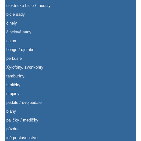
elektrické bicie / moduly
bicie sady
činely
činelové sady
cajon
bongo / djembe
perkusie
Xylofóny, zvonkohry
tamburíny
stoličky
stojany
pedále / dvojpedále
blany
paličky / metličky
púzdra
iné príslušenstvo