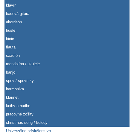
klavír
basová gitara
akordeón
husle
bicie
flauta
saxofón
mandolína / ukulele
banjo
spev / spevníky
harmonika
klarinet
knihy o hudbe
pracovné zošity
christmas song / koledy
Univerzálne príslušenstvo