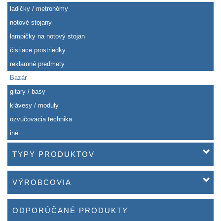
ladičky / metronómy
notové stojany
lampičky na notový stojan
čistiace prostriedky
reklamné predmety
Bazár
gitary / basy
klávesy / moduly
ozvučovacia technika
iné ...
TYPY PRODUKTOV
VÝROBCOVIA
ODPORÚČANÉ PRODUKTY