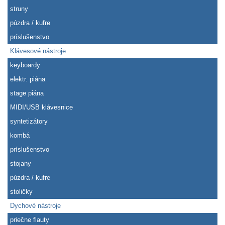
struny
púzdra / kufre
príslušenstvo
Klávesové nástroje
keyboardy
elektr. piána
stage piána
MIDI/USB klávesnice
syntetizátory
kombá
príslušenstvo
stojany
púzdra / kufre
stoličky
Dychové nástroje
priečne flauty