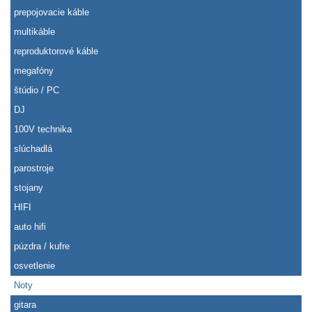
prepojovacie káble
multikáble
reproduktorové káble
megafóny
štúdio / PC
DJ
100V technika
slúchadlá
parostroje
stojany
HIFI
auto hifi
púzdra / kufre
osvetlenie
Noty
gitara