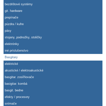
bezdrôtové systémy
git. hardware
prepínače
púzdra / kufre
pásy
stojany, podnožky, stoličky
elektrónky
iné príslušenstvo
Basgitary
elektrické
akustické / elektroakustické
basgitar. zosiľňovače
basigitar. kombá
basgit. bedne
efekty / procesory
snímače