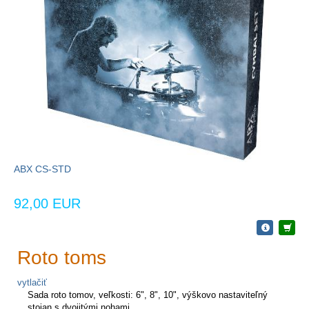
ABX CS-STD
92,00 EUR
Roto toms
vytlačiť
Sada roto tomov, veľkosti: 6", 8", 10", výškovo nastaviteľný
stojan s dvojitými nohami