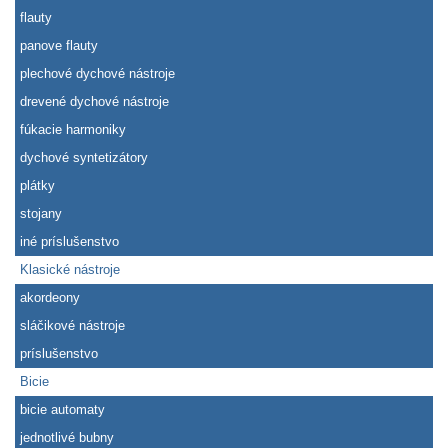
flauty
panove flauty
plechové dychové nástroje
drevené dychové nástroje
fúkacie harmoniky
dychové syntetizátory
plátky
stojany
iné príslušenstvo
Klasické nástroje
akordeony
sláčikové nástroje
príslušenstvo
Bicie
bicie automaty
jednotlivé bubny