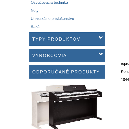
Ozvučovacia technika
Noty
Univerzálne príslušenstvo
Bazár
TYPY PRODUKTOV
VÝROBCOVIA
repr
ODPORÚČANÉ PRODUKTY
Kone
1044