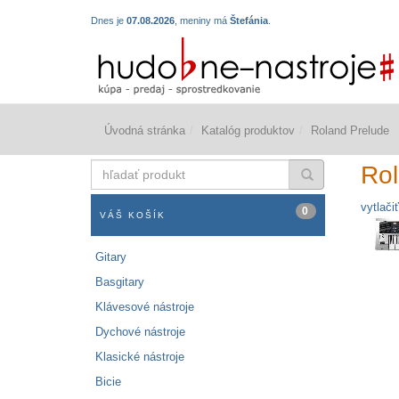
Dnes je
07.08.2026
, meniny má
Štefánia
.
Úvodná stránka
Katalóg produktov
Roland Prelude
hľadať
Rol
produkt
vytlačiť
0
VÁŠ KOŠÍK
Gitary
Basgitary
Klávesové nástroje
Dychové nástroje
Klasické nástroje
Bicie