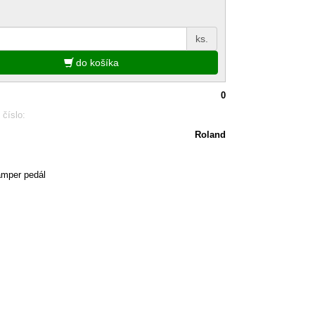
ks.
do košíka
0
 číslo:
Roland
amper pedál