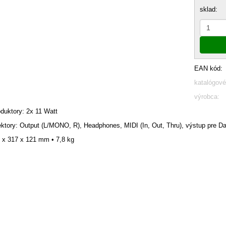
sklad:
EAN kód:
katalógové
výrobca:
oduktory: 2x 11 Watt
ktory: Output (L/MONO, R), Headphones, MIDI (In, Out, Thru), výstup pre D
 x 317 x 121 mm • 7,8 kg