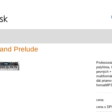
and Prelude
Profesioná
polyfónia,
pevných + 
multiformá
dát priam
formatMP3
cena:
cena s DP