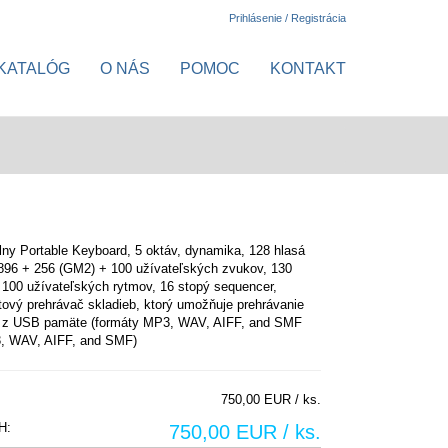
Prihlásenie / Registrácia
KATALÓG
O NÁS
POMOC
KONTAKT
lny Portable Keyboard, 5 oktáv, dynamika, 128 hlasá
 896 + 256 (GM2) + 100 užívateľských zvukov, 130
100 užívateľských rytmov, 16 stopý sequencer,
tový prehrávač skladieb, ktorý umožňuje prehrávanie
o z USB pamäte (formáty MP3, WAV, AIFF, and SMF
, WAV, AIFF, and SMF)
750,00 EUR / ks.
H:
750,00 EUR / ks.