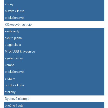
struny
púzdra / kufre
príslušenstvo
Klávesové nástroje
keyboardy
elektr. piána
stage piána
MIDI/USB klávesnice
syntetizátory
kombá
príslušenstvo
stojany
púzdra / kufre
stoličky
Dychové nástroje
priečne flauty