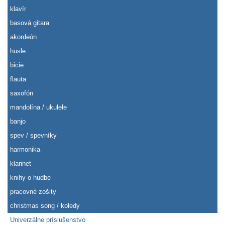
klavír
basová gitara
akordeón
husle
bicie
flauta
saxofón
mandolína / ukulele
banjo
spev / spevníky
harmonika
klarinet
knihy o hudbe
pracovné zošity
christmas song / koledy
Univerzálne príslušenstvo