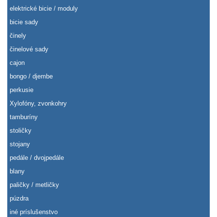
elektrické bicie / moduly
bicie sady
činely
činelové sady
cajon
bongo / djembe
perkusie
Xylofóny, zvonkohry
tamburíny
stoličky
stojany
pedále / dvojpedále
blany
paličky / metličky
púzdra
iné príslušenstvo