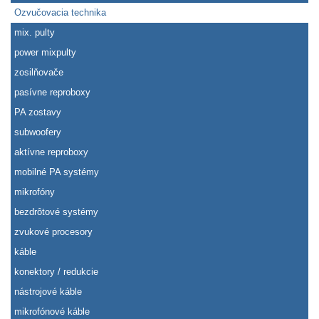
Ozvučovacia technika
mix. pulty
power mixpulty
zosilňovače
pasívne reproboxy
PA zostavy
subwoofery
aktívne reproboxy
mobilné PA systémy
mikrofóny
bezdrôtové systémy
zvukové procesory
káble
konektory / redukcie
nástrojové káble
mikrofónové káble