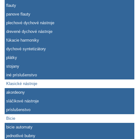
flauty
panove flauty
plechové dychové nástroje
drevené dychové nástroje
fúkacie harmoniky
dychové syntetizátory
plátky
stojany
iné príslušenstvo
Klasické nástroje
akordeony
sláčikové nástroje
príslušenstvo
Bicie
bicie automaty
jednotlivé bubny