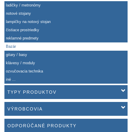
ladičky / metronómy
notové stojany
lampičky na notový stojan
čistiace prostriedky
reklamné predmety
Bazár
gitary / basy
klávesy / moduly
ozvučovacia technika
iné ...
TYPY PRODUKTOV
VÝROBCOVIA
ODPORÚČANÉ PRODUKTY