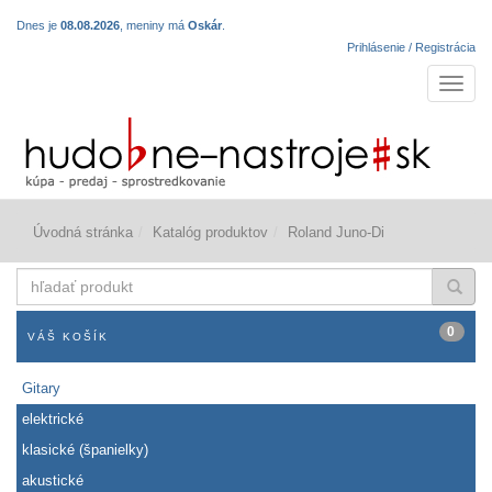
Dnes je
08.08.2026
, meniny má
Oskár
.
Prihlásenie / Registrácia
Navigá
Úvodná stránka
Katalóg produktov
Roland Juno-Di
hľadať
produkt
0
VÁŠ KOŠÍK
Gitary
elektrické
klasické (španielky)
akustické