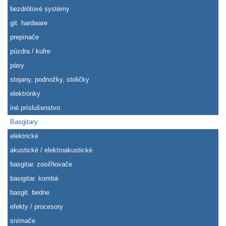
bezdrôtové systémy
git. hardware
prepínače
púzdra / kufre
pásy
stojany, podnožky, stoličky
elektrónky
iné príslušenstvo
Basgitary
elektrické
akustické / elektroakustické
basgitar. zosiľňovače
basigitar. kombá
basgit. bedne
efekty / procesory
snímače