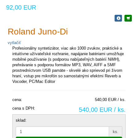
92,00 EUR
Roland Juno-Di
vytlačiť
P
rofesionálny syntetizátor, viac ako 1000 zvukov, praktické a
intuitívne užívateľské rozhranie, napájanie batériami umožňuje
mobilné používanie (s podporou nabíjateľných batérií NiMH),
prehrávanie s podporou formátov MP3, WAV, AIFF a SMF
prostredníctvom USB pamäte - skvelé ako sprievod pri živom
hraní, vstup pre mikrofón so samostatnými efektmi Reverb a
Vocoder, PC/Mac Editor
cena:
540,00 EUR / ks.
cena s DPH:
540,00 EUR / ks.
sklad:
ks.