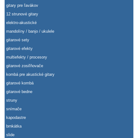
gitary pre ľavákov
12 strunové gitary
elektro-akustické
mandolíny / banjo / ukulele
gitarové sety
gitarové efekty
multiefekty / procesory
gitarové zosiľňovače
kombá pre akustické gitary
gitarové kombá
gitarové bedne
struny
snímače
kapodastre
brnkátka
slide