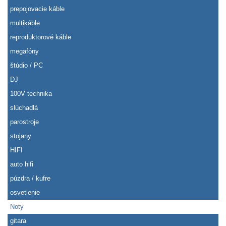
prepojovacie káble
multikáble
reproduktorové káble
megafóny
štúdio / PC
DJ
100V technika
slúchadlá
parostroje
stojany
HIFI
auto hifi
púzdra / kufre
osvetlenie
Noty
gitara