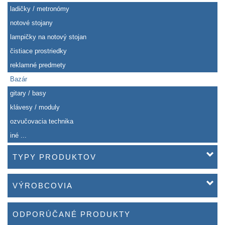
ladičky / metronómy
notové stojany
lampičky na notový stojan
čistiace prostriedky
reklamné predmety
Bazár
gitary / basy
klávesy / moduly
ozvučovacia technika
iné ...
TYPY PRODUKTOV
VÝROBCOVIA
ODPORÚČANÉ PRODUKTY