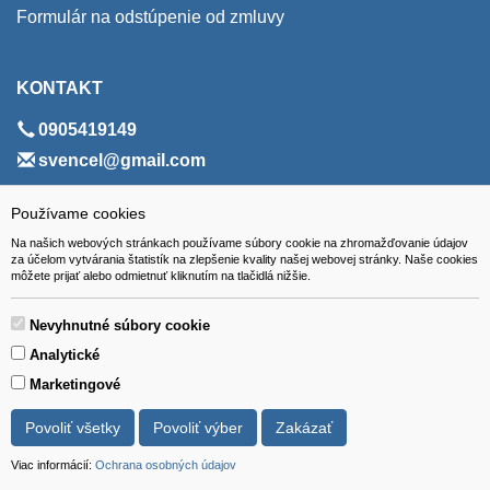
Formulár na odstúpenie od zmluvy
KONTAKT
0905419149
svencel@gmail.com
ADRESA
Používame cookies
Na našich webových stránkach používame súbory cookie na zhromažďovanie údajov
VEST - tech s.r.o.
za účelom vytvárania štatistík na zlepšenie kvality našej webovej stránky. Naše cookies
môžete prijať alebo odmietnuť kliknutím na tlačidlá nižšie.
Hviezdoslavova 280/6, 965 01 Žiar nad Hronom
Slovakia (Slovak Republic)
Nevyhnutné súbory cookie
Analytické
Marketingové
Povoliť všetky
Povoliť výber
Zakázať
Všetky ceny sú uvádzané vrátane DPH.
© 2018 GIBOX, s.r.o. • Generuje redakčný systém YGScms •
Viac informácií:
Ochrana osobných údajov