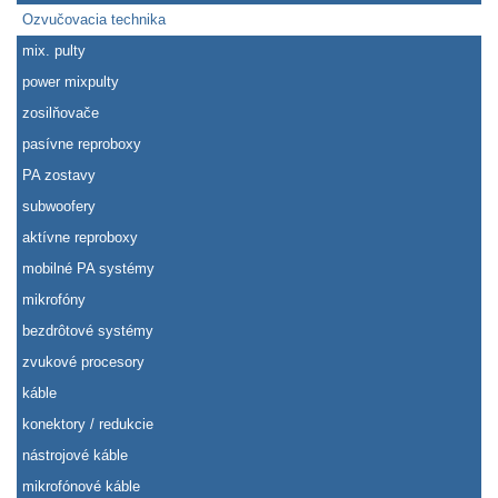
Ozvučovacia technika
mix. pulty
power mixpulty
zosilňovače
pasívne reproboxy
PA zostavy
subwoofery
aktívne reproboxy
mobilné PA systémy
mikrofóny
bezdrôtové systémy
zvukové procesory
káble
konektory / redukcie
nástrojové káble
mikrofónové káble