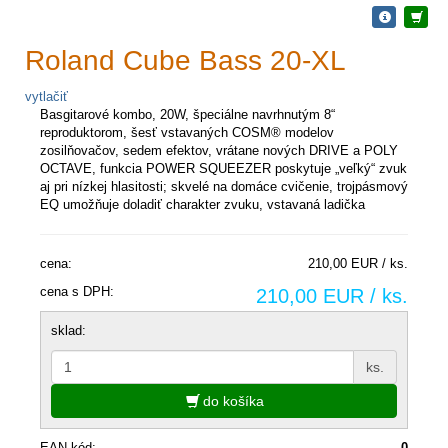
Roland Cube Bass 20-XL
vytlačiť
Basgitarové kombo, 20W, špeciálne navrhnutým 8“
reproduktorom, šesť vstavaných COSM® modelov
zosilňovačov, sedem efektov, vrátane nových DRIVE a POLY
OCTAVE, funkcia POWER SQUEEZER poskytuje „veľký“ zvuk
aj pri nízkej hlasitosti; skvelé na domáce cvičenie, trojpásmový
EQ umožňuje doladiť charakter zvuku, vstavaná ladička
cena:
210,00 EUR / ks.
cena s DPH:
210,00 EUR / ks.
sklad:
ks.
do košíka
EAN kód:
0