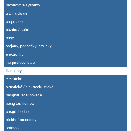
bezdrôtové systémy
git. hardware
prepínače
púzdra / kufre
pásy
stojany, podnožky, stoličky
elektrónky
iné príslušenstvo
Basgitary
elektrické
akustické / elektroakustické
basgitar. zosiľňovače
basigitar. kombá
basgit. bedne
efekty / procesory
snímače