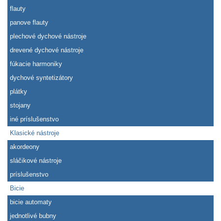
flauty
panove flauty
plechové dychové nástroje
drevené dychové nástroje
fúkacie harmoniky
dychové syntetizátory
plátky
stojany
iné príslušenstvo
Klasické nástroje
akordeony
sláčikové nástroje
príslušenstvo
Bicie
bicie automaty
jednotlivé bubny