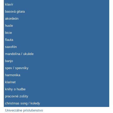
klavír
basová gitara
akordeón
husle
bicie
flauta
saxofón
mandolína / ukulele
banjo
spev / spevníky
harmonika
klarinet
knihy o hudbe
pracovné zošity
christmas song / koledy
Univerzálne príslušenstvo