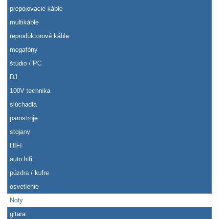
prepojovacie káble
multikáble
reproduktorové káble
megafóny
štúdio / PC
DJ
100V technika
slúchadlá
parostroje
stojany
HIFI
auto hifi
púzdra / kufre
osvetlenie
Noty
gitara