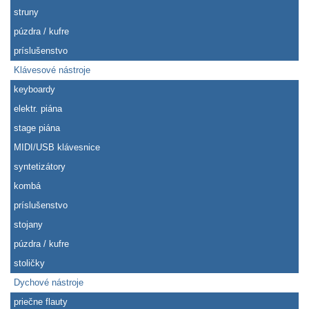
struny
púzdra / kufre
príslušenstvo
Klávesové nástroje
keyboardy
elektr. piána
stage piána
MIDI/USB klávesnice
syntetizátory
kombá
príslušenstvo
stojany
púzdra / kufre
stoličky
Dychové nástroje
priečne flauty