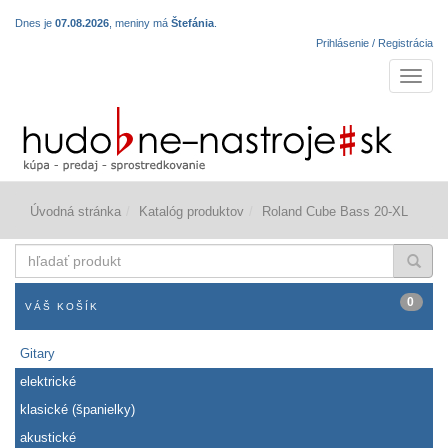
Dnes je
07.08.2026
, meniny má
Štefánia
.
Prihlásenie / Registrácia
Navigá
Úvodná stránka
Katalóg produktov
Roland Cube Bass 20-XL
hľadať
produkt
0
VÁŠ KOŠÍK
Gitary
elektrické
klasické (španielky)
akustické