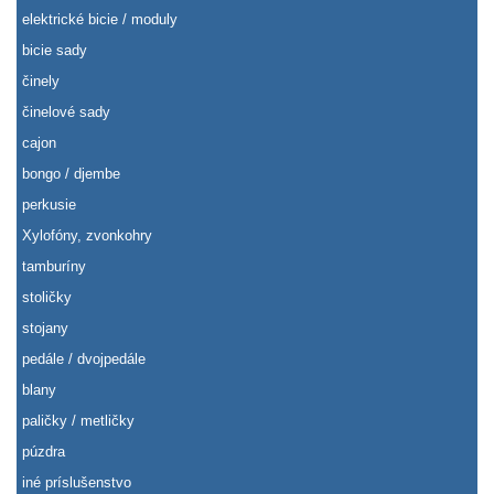
elektrické bicie / moduly
bicie sady
činely
činelové sady
cajon
bongo / djembe
perkusie
Xylofóny, zvonkohry
tamburíny
stoličky
stojany
pedále / dvojpedále
blany
paličky / metličky
púzdra
iné príslušenstvo