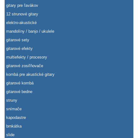
gitary pre ľavákov
12 strunové gitary
elektro-akustické
mandolíny / banjo / ukulele
gitarové sety
gitarové efekty
multiefekty / procesory
gitarové zosiľňovače
kombá pre akustické gitary
gitarové kombá
gitarové bedne
struny
snímače
kapodastre
brnkátka
slide