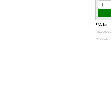
EAN kód:
katalógové
výrobca: