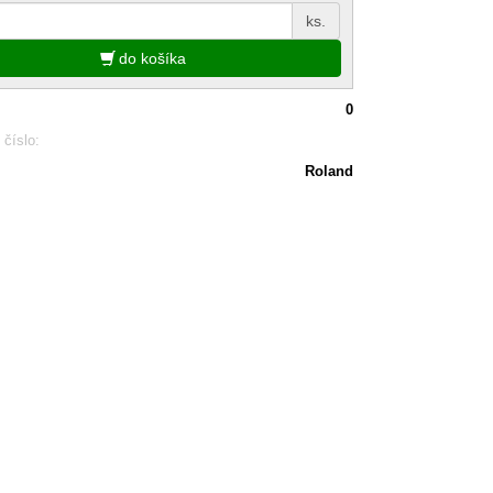
ks.
do košíka
0
 číslo:
Roland