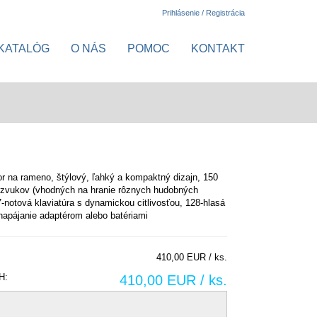
Prihlásenie / Registrácia
KATALÓG
O NÁS
POMOC
KONTAKT
or na rameno, štýlový, ľahký a kompaktný dizajn, 150
 zvukov (vhodných na hranie rôznych hudobných
7-notová klaviatúra s dynamickou citlivosťou, 128-hlasá
 napájanie adaptérom alebo batériami
410,00 EUR / ks.
H:
410,00 EUR / ks.