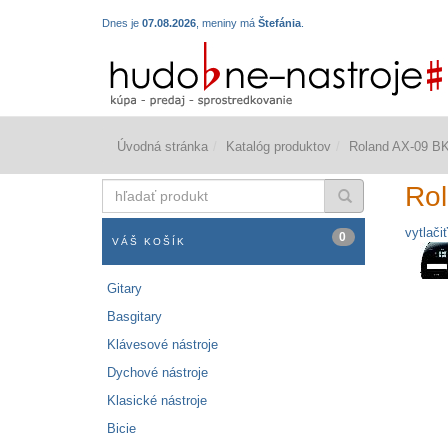
Dnes je
07.08.2026
, meniny má
Štefánia
.
Úvodná stránka
Katalóg produktov
Roland AX-09 B
hľadať
Ro
produkt
vytlačiť
0
VÁŠ KOŠÍK
Gitary
Basgitary
Klávesové nástroje
Dychové nástroje
Klasické nástroje
Bicie