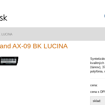
K LUCINA
land AX-09 BK LUCINA
Syntetizát
kvalitných
žánrov), 3
polyfónia,
cena:
cena s DP
sklad: