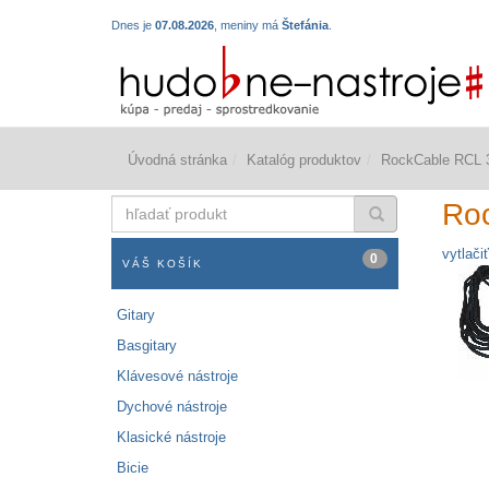
Dnes je
07.08.2026
, meniny má
Štefánia
.
Úvodná stránka
Katalóg produktov
RockCable RCL 
hľadať
Ro
produkt
vytlačiť
0
VÁŠ KOŠÍK
Gitary
Basgitary
Klávesové nástroje
Dychové nástroje
Klasické nástroje
Bicie