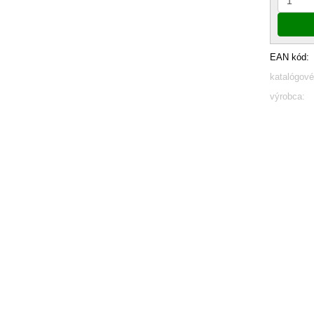
EAN kód:
katalógové
výrobca: