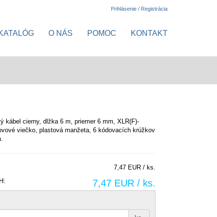
Prihlásenie / Registrácia
KATALÓG
O NÁS
POMOC
KONTAKT
ý kábel cierny, dlžka 6 m, priemer 6 mm, XLR(F)-
ovové viečko, plastová manžeta, 6 kódovacích krúžkov
h.
7,47 EUR / ks.
H:
7,47 EUR / ks.