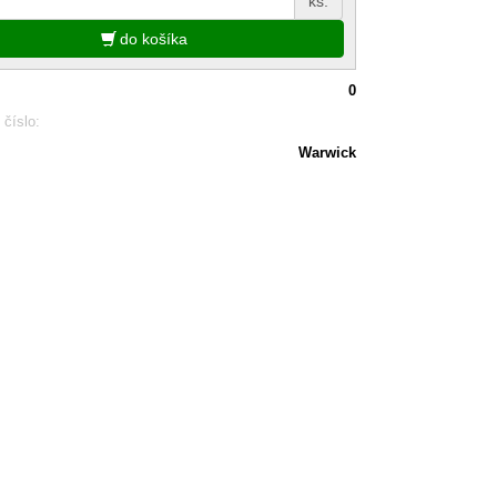
ks.
do košíka
0
 číslo:
Warwick