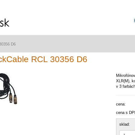
30356 D6
ckCable RCL 30356 D6
Mikrofónov
XLR(M), k
v 3 farbác
cena:
cena s DP
sklad: