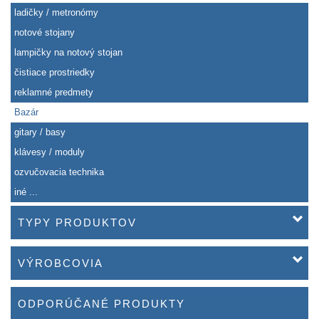
ladičky / metronómy
notové stojany
lampičky na notový stojan
čistiace prostriedky
reklamné predmety
Bazár
gitary / basy
klávesy / moduly
ozvučovacia technika
iné ...
TYPY PRODUKTOV
VÝROBCOVIA
ODPORÚČANÉ PRODUKTY