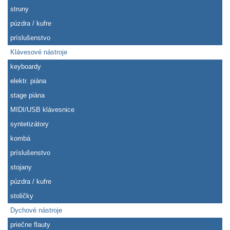
struny
púzdra / kufre
príslušenstvo
Klávesové nástroje
keyboardy
elektr. piána
stage piána
MIDI/USB klávesnice
syntetizátory
kombá
príslušenstvo
stojany
púzdra / kufre
stoličky
Dychové nástroje
priečne flauty