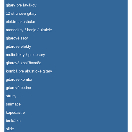
gitary pre ľavákov
12 strunové gitary
elektro-akustické
mandolíny / banjo / ukulele
gitarové sety
gitarové efekty
multiefekty / procesory
gitarové zosiľňovače
kombá pre akustické gitary
gitarové kombá
gitarové bedne
struny
snímače
kapodastre
brnkátka
slide