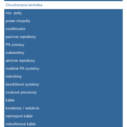
Ozvučovacia technika
mix. pulty
power mixpulty
zosilňovače
pasívne reproboxy
PA zostavy
subwoofery
aktívne reproboxy
mobilné PA systémy
mikrofóny
bezdrôtové systémy
zvukové procesory
káble
konektory / redukcie
nástrojové káble
mikrofónové káble