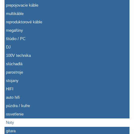
prepojovacie káble
multikáble
reproduktorové káble
megafóny
štúdio / PC
DJ
100V technika
slúchadlá
parostroje
stojany
HIFI
auto hifi
púzdra / kufre
osvetlenie
Noty
gitara