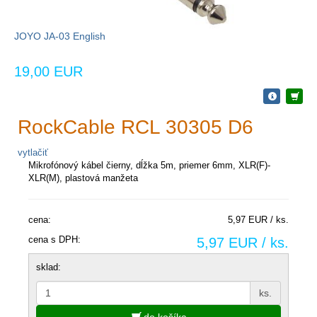
JOYO JA-03 English
19,00 EUR
RockCable RCL 30305 D6
vytlačiť
Mikrofónový kábel čierny, dĺžka 5m, priemer 6mm, XLR(F)-
XLR(M), plastová manžeta
cena:
5,97 EUR / ks.
cena s DPH:
5,97 EUR / ks.
sklad:
ks.
do košíka