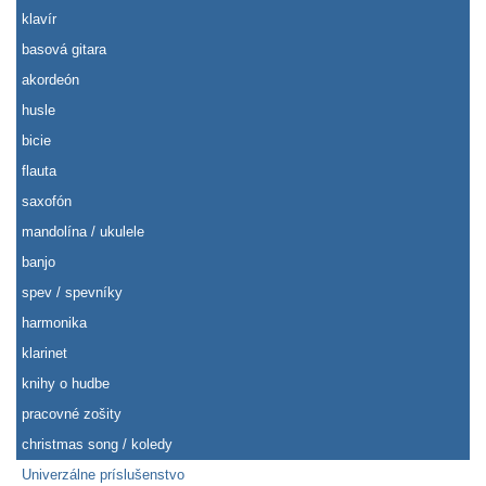
klavír
basová gitara
akordeón
husle
bicie
flauta
saxofón
mandolína / ukulele
banjo
spev / spevníky
harmonika
klarinet
knihy o hudbe
pracovné zošity
christmas song / koledy
Univerzálne príslušenstvo