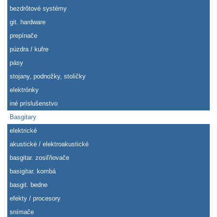
bezdrôtové systémy
git. hardware
prepínače
púzdra / kufre
pásy
stojany, podnožky, stoličky
elektrónky
iné príslušenstvo
Basgitary
elektrické
akustické / elektroakustické
basgitar. zosiľňovače
basigitar. kombá
basgit. bedne
efekty / procesory
snímače