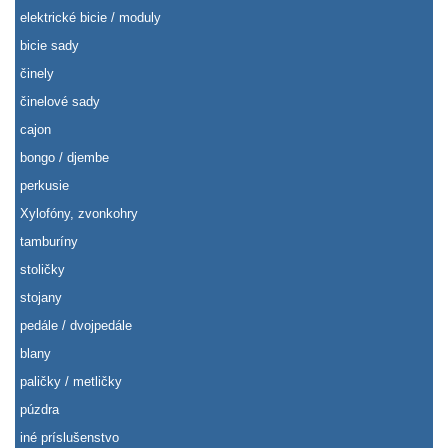
elektrické bicie / moduly
bicie sady
činely
činelové sady
cajon
bongo / djembe
perkusie
Xylofóny, zvonkohry
tamburíny
stoličky
stojany
pedále / dvojpedále
blany
paličky / metličky
púzdra
iné príslušenstvo