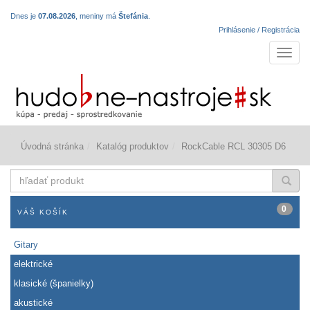
Dnes je
07.08.2026
, meniny má
Štefánia
.
Prihlásenie / Registrácia
Navigá
Úvodná stránka
Katalóg produktov
RockCable RCL 30305 D6
hľadať
produkt
0
VÁŠ KOŠÍK
Gitary
elektrické
klasické (španielky)
akustické