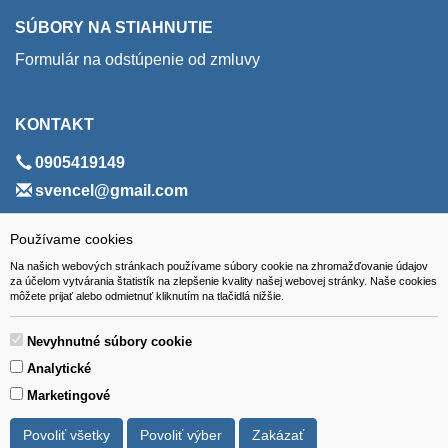
SÚBORY NA STIAHNUTIE
Formulár na odstúpenie od zmluvy
KONTAKT
0905419149
svencel@gmail.com
ADRESA
Používame cookies
Na našich webových stránkach používame súbory cookie na zhromažďovanie údajov
VEST - tech s.r.o.
za účelom vytvárania štatistík na zlepšenie kvality našej webovej stránky. Naše cookies
môžete prijať alebo odmietnuť kliknutím na tlačidlá nižšie.
Hviezdoslavova 280/6, 965 01 Žiar nad Hronom
Slovakia (Slovak Republic)
Nevyhnutné súbory cookie
Analytické
Marketingové
Povoliť všetky
Povoliť výber
Zakázať
Všetky ceny sú uvádzané vrátane DPH.