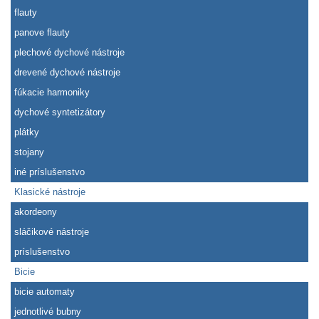
flauty
panove flauty
plechové dychové nástroje
drevené dychové nástroje
fúkacie harmoniky
dychové syntetizátory
plátky
stojany
iné príslušenstvo
Klasické nástroje
akordeony
sláčikové nástroje
príslušenstvo
Bicie
bicie automaty
jednotlivé bubny