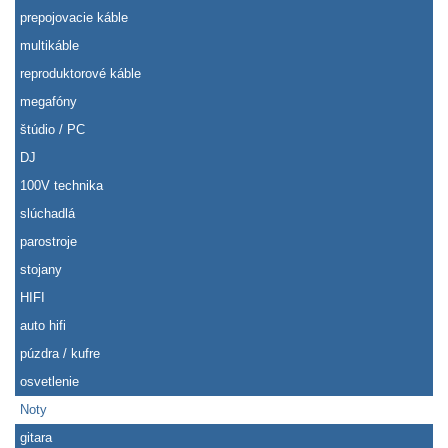
prepojovacie káble
multikáble
reproduktorové káble
megafóny
štúdio / PC
DJ
100V technika
slúchadlá
parostroje
stojany
HIFI
auto hifi
púzdra / kufre
osvetlenie
Noty
gitara