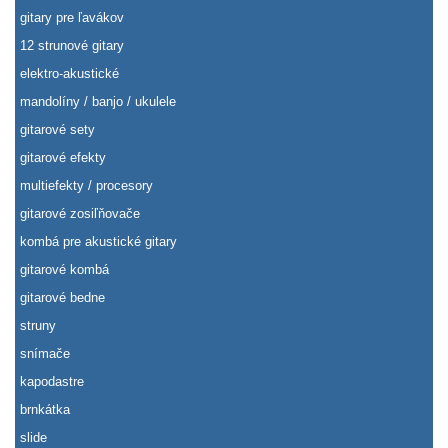
gitary pre ľavákov
12 strunové gitary
elektro-akustické
mandolíny / banjo / ukulele
gitarové sety
gitarové efekty
multiefekty / procesory
gitarové zosiľňovače
kombá pre akustické gitary
gitarové kombá
gitarové bedne
struny
snímače
kapodastre
brnkátka
slide