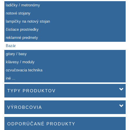
ladičky / metronómy
notové stojany
lampičky na notový stojan
čistiace prostriedky
reklamné predmety
Bazár
gitary / basy
klávesy / moduly
ozvučovacia technika
iné ...
TYPY PRODUKTOV
VÝROBCOVIA
ODPORÚČANÉ PRODUKTY