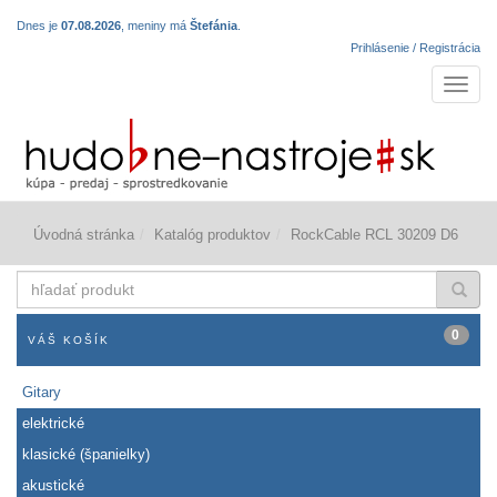
Dnes je
07.08.2026
, meniny má
Štefánia
.
Prihlásenie / Registrácia
Navigá
Úvodná stránka
Katalóg produktov
RockCable RCL 30209 D6
hľadať
produkt
0
VÁŠ KOŠÍK
Gitary
elektrické
klasické (španielky)
akustické