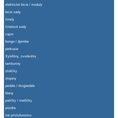
elektrické bicie / moduly
bicie sady
činely
činelové sady
cajon
bongo / djembe
perkusie
Xylofóny, zvonkohry
tamburíny
stoličky
stojany
pedále / dvojpedále
blany
paličky / metličky
púzdra
iné príslušenstvo