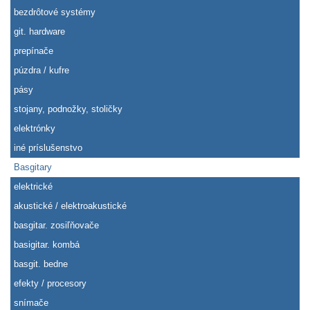
bezdrôtové systémy
git. hardware
prepínače
púzdra / kufre
pásy
stojany, podnožky, stoličky
elektrónky
iné príslušenstvo
Basgitary
elektrické
akustické / elektroakustické
basgitar. zosiľňovače
basigitar. kombá
basgit. bedne
efekty / procesory
snímače