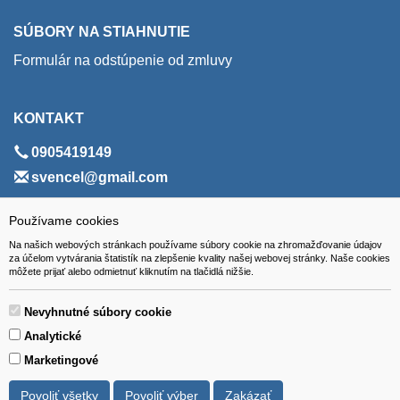
SÚBORY NA STIAHNUTIE
Formulár na odstúpenie od zmluvy
KONTAKT
0905419149
svencel@gmail.com
ADRESA
Používame cookies
Na našich webových stránkach používame súbory cookie na zhromažďovanie údajov
VEST - tech s.r.o.
za účelom vytvárania štatistík na zlepšenie kvality našej webovej stránky. Naše cookies
môžete prijať alebo odmietnuť kliknutím na tlačidlá nižšie.
Hviezdoslavova 280/6, 965 01 Žiar nad Hronom
Slovakia (Slovak Republic)
Nevyhnutné súbory cookie
Analytické
Marketingové
Povoliť všetky
Povoliť výber
Zakázať
Všetky ceny sú uvádzané vrátane DPH.