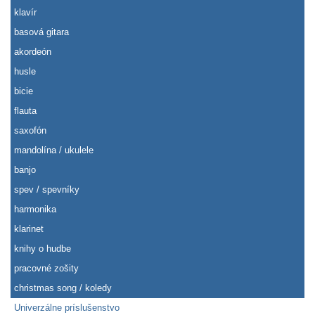
klavír
basová gitara
akordeón
husle
bicie
flauta
saxofón
mandolína / ukulele
banjo
spev / spevníky
harmonika
klarinet
knihy o hudbe
pracovné zošity
christmas song / koledy
Univerzálne príslušenstvo