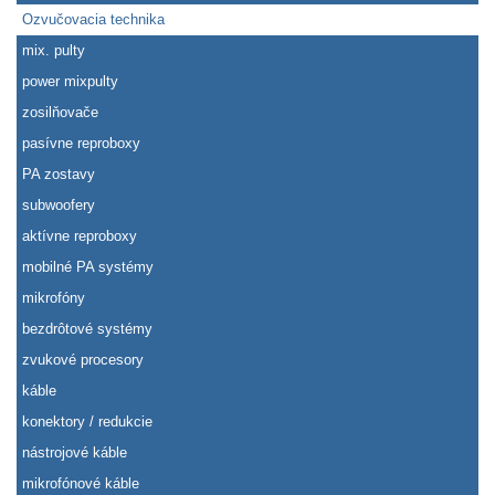
Ozvučovacia technika
mix. pulty
power mixpulty
zosilňovače
pasívne reproboxy
PA zostavy
subwoofery
aktívne reproboxy
mobilné PA systémy
mikrofóny
bezdrôtové systémy
zvukové procesory
káble
konektory / redukcie
nástrojové káble
mikrofónové káble