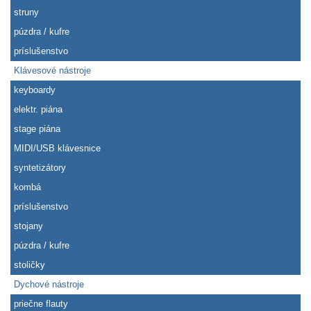
struny
púzdra / kufre
príslušenstvo
Klávesové nástroje
keyboardy
elektr. piána
stage piána
MIDI/USB klávesnice
syntetizátory
kombá
príslušenstvo
stojany
púzdra / kufre
stoličky
Dychové nástroje
priečne flauty