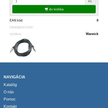
ks.
do košíka
EAN kód:
0
katalógové číslo:
výrobca:
Warwick
NAVIGÁCIA
Katalóg
O nás
Pomoc
Kontakt