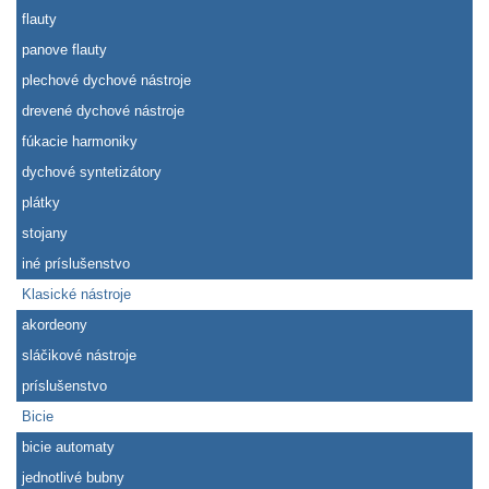
flauty
panove flauty
plechové dychové nástroje
drevené dychové nástroje
fúkacie harmoniky
dychové syntetizátory
plátky
stojany
iné príslušenstvo
Klasické nástroje
akordeony
sláčikové nástroje
príslušenstvo
Bicie
bicie automaty
jednotlivé bubny