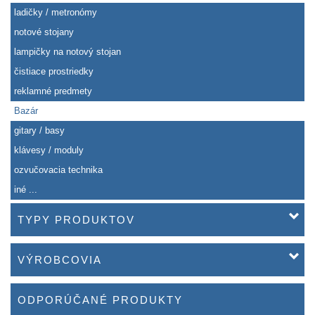
ladičky / metronómy
notové stojany
lampičky na notový stojan
čistiace prostriedky
reklamné predmety
Bazár
gitary / basy
klávesy / moduly
ozvučovacia technika
iné ...
TYPY PRODUKTOV
VÝROBCOVIA
ODPORÚČANÉ PRODUKTY