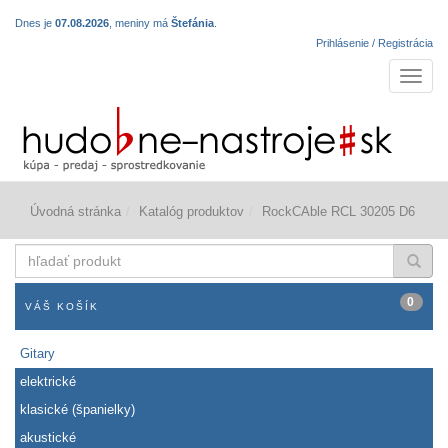
Dnes je
07.08.2026
, meniny má
Štefánia
.
Prihlásenie / Registrácia
Navigá
Úvodná stránka
Katalóg produktov
RockCAble RCL 30205 D6
hľadať
produkt
0
VÁŠ KOŠÍK
Gitary
elektrické
klasické (španielky)
akustické