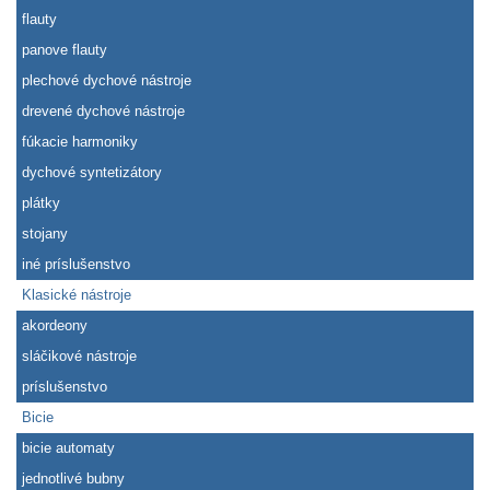
flauty
panove flauty
plechové dychové nástroje
drevené dychové nástroje
fúkacie harmoniky
dychové syntetizátory
plátky
stojany
iné príslušenstvo
Klasické nástroje
akordeony
sláčikové nástroje
príslušenstvo
Bicie
bicie automaty
jednotlivé bubny