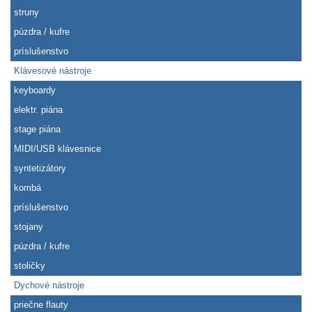
struny
púzdra / kufre
príslušenstvo
Klávesové nástroje
keyboardy
elektr. piána
stage piána
MIDI/USB klávesnice
syntetizátory
kombá
príslušenstvo
stojany
púzdra / kufre
stoličky
Dychové nástroje
priečne flauty