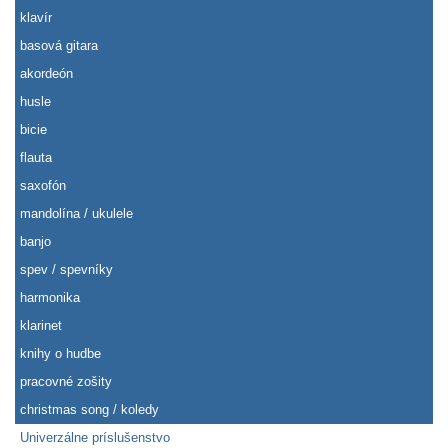
klavír
basová gitara
akordeón
husle
bicie
flauta
saxofón
mandolína / ukulele
banjo
spev / spevníky
harmonika
klarinet
knihy o hudbe
pracovné zošity
christmas song / koledy
Univerzálne príslušenstvo