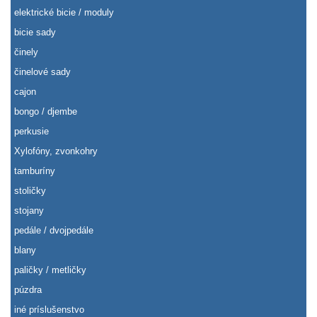
elektrické bicie / moduly
bicie sady
činely
činelové sady
cajon
bongo / djembe
perkusie
Xylofóny, zvonkohry
tamburíny
stoličky
stojany
pedále / dvojpedále
blany
paličky / metličky
púzdra
iné príslušenstvo