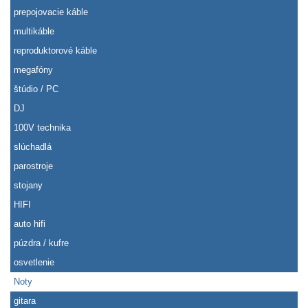
prepojovacie káble
multikáble
reproduktorové káble
megafóny
štúdio / PC
DJ
100V technika
slúchadlá
parostroje
stojany
HIFI
auto hifi
púzdra / kufre
osvetlenie
Noty
gitara