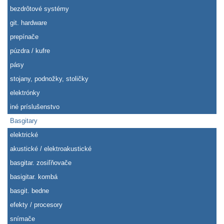
bezdrôtové systémy
git. hardware
prepínače
púzdra / kufre
pásy
stojany, podnožky, stoličky
elektrónky
iné príslušenstvo
Basgitary
elektrické
akustické / elektroakustické
basgitar. zosiľňovače
basigitar. kombá
basgit. bedne
efekty / procesory
snímače