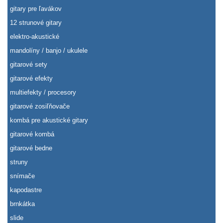
gitary pre ľavákov
12 strunové gitary
elektro-akustické
mandolíny / banjo / ukulele
gitarové sety
gitarové efekty
multiefekty / procesory
gitarové zosiľňovače
kombá pre akustické gitary
gitarové kombá
gitarové bedne
struny
snímače
kapodastre
brnkátka
slide