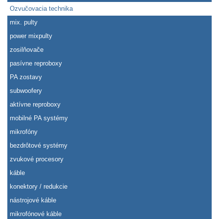
Ozvučovacia technika
mix. pulty
power mixpulty
zosilňovače
pasívne reproboxy
PA zostavy
subwoofery
aktívne reproboxy
mobilné PA systémy
mikrofóny
bezdrôtové systémy
zvukové procesory
káble
konektory / redukcie
nástrojové káble
mikrofónové káble