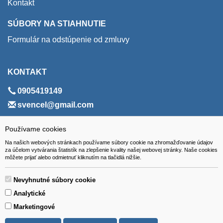
Kontakt
SÚBORY NA STIAHNUTIE
Formulár na odstúpenie od zmluvy
KONTAKT
0905419149
svencel@gmail.com
ADRESA
Používame cookies
Na našich webových stránkach používame súbory cookie na zhromažďovanie údajov
VEST - tech s.r.o.
za účelom vytvárania štatistík na zlepšenie kvality našej webovej stránky. Naše cookies
môžete prijať alebo odmietnuť kliknutím na tlačidlá nižšie.
Hviezdoslavova 280/6, 965 01 Žiar nad Hronom
Slovakia (Slovak Republic)
Nevyhnutné súbory cookie
Analytické
Marketingové