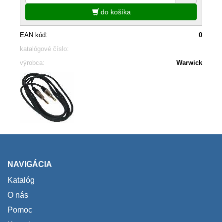
do košíka
EAN kód:
0
katalógové číslo:
výrobca:
Warwick
NAVIGÁCIA
Katalóg
O nás
Pomoc