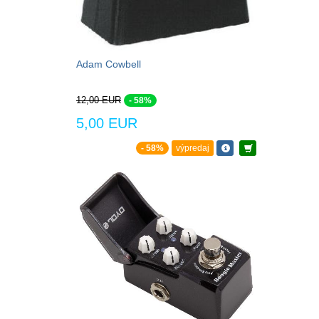
Adam Cowbell
12,00 EUR
- 58%
5,00 EUR
- 58%
výpredaj