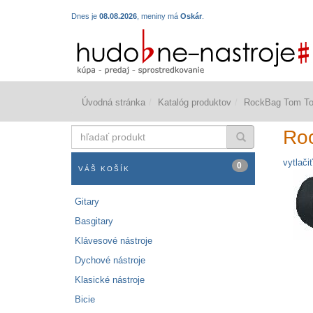
Dnes je
08.08.2026
, meniny má
Oskár
.
Úvodná stránka
Katalóg produktov
RockBag Tom To
hľadať
Ro
produkt
vytlačiť
0
VÁŠ KOŠÍK
Gitary
Basgitary
Klávesové nástroje
Dychové nástroje
Klasické nástroje
Bicie