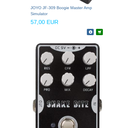
JOYO JF-309 Boogie Master Amp
Simulator
57,00 EUR