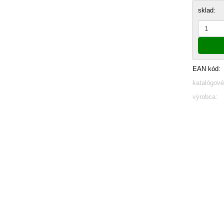
sklad:
EAN kód:
katalógové
výrobca: