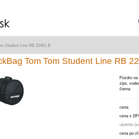
m Student Line RB 22451 B
ckBag Tom Tom Student Line RB 2
Púzdro na 
zips, vode
čierna
cena:
cena s DP
ušetríte (
cena po zľ