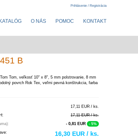
Prihlásenie / Registrácia
KATALÓG
O NÁS
POMOC
KONTAKT
2451 B
Tom Tom, veľkosť 10" x 8", 5 mm polstrovanie, 8 mm
odolný povrch Rok Tex, veľmi pevná konštrukcia, farba
17,11 EUR / ks.
H:
17,11 EUR / ks.
suma):
- 0,81 EUR
- 5%
ave:
16,30 EUR / ks.