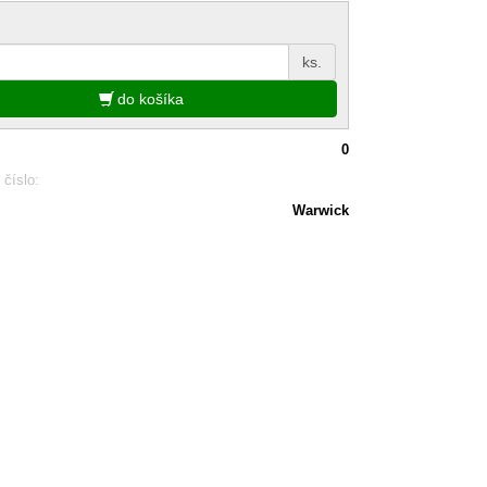
ks.
do košíka
0
 číslo:
Warwick