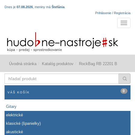
Dnes je
07.08.2026
, meniny má
Štefánia
.
Prihlásenie / Registrácia
Navigá
Úvodná stránka
Katalóg produktov
RockBag RB 22201 B
hľadať
produkt
0
VÁŠ KOŠÍK
Gitary
elektrické
klasické (španielky)
akustické