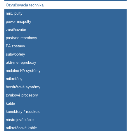
Ozvučovacia technika
mix. pulty
power mixpulty
zosilňovače
pasívne reproboxy
PA zostavy
subwoofery
aktívne reproboxy
mobilné PA systémy
mikrofóny
bezdrôtové systémy
zvukové procesory
káble
konektory / redukcie
nástrojové káble
mikrofónové káble