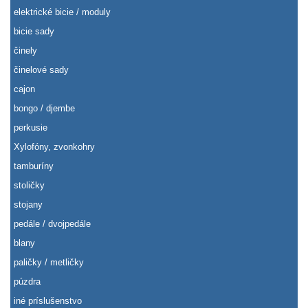
elektrické bicie / moduly
bicie sady
činely
činelové sady
cajon
bongo / djembe
perkusie
Xylofóny, zvonkohry
tamburíny
stoličky
stojany
pedále / dvojpedále
blany
paličky / metličky
púzdra
iné príslušenstvo