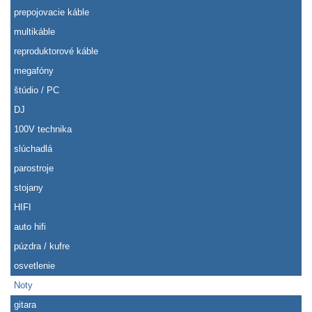
prepojovacie káble
multikáble
reproduktorové káble
megafóny
štúdio / PC
DJ
100V technika
slúchadlá
parostroje
stojany
HIFI
auto hifi
púzdra / kufre
osvetlenie
Noty
gitara