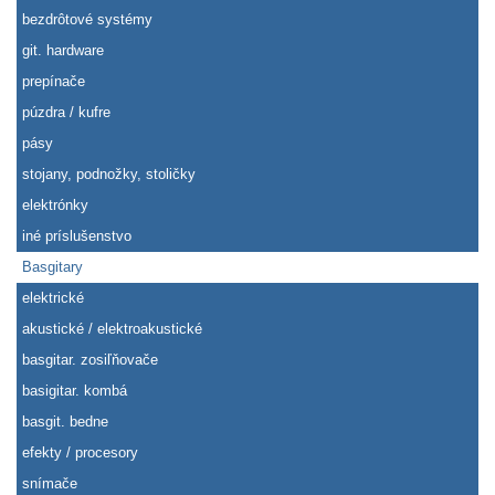
bezdrôtové systémy
git. hardware
prepínače
púzdra / kufre
pásy
stojany, podnožky, stoličky
elektrónky
iné príslušenstvo
Basgitary
elektrické
akustické / elektroakustické
basgitar. zosiľňovače
basigitar. kombá
basgit. bedne
efekty / procesory
snímače