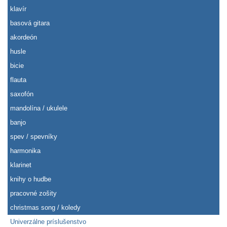
klavír
basová gitara
akordeón
husle
bicie
flauta
saxofón
mandolína / ukulele
banjo
spev / spevníky
harmonika
klarinet
knihy o hudbe
pracovné zošity
christmas song / koledy
Univerzálne príslušenstvo