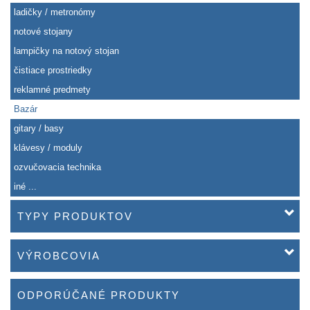
ladičky / metronómy
notové stojany
lampičky na notový stojan
čistiace prostriedky
reklamné predmety
Bazár
gitary / basy
klávesy / moduly
ozvučovacia technika
iné ...
TYPY PRODUKTOV
VÝROBCOVIA
ODPORÚČANÉ PRODUKTY