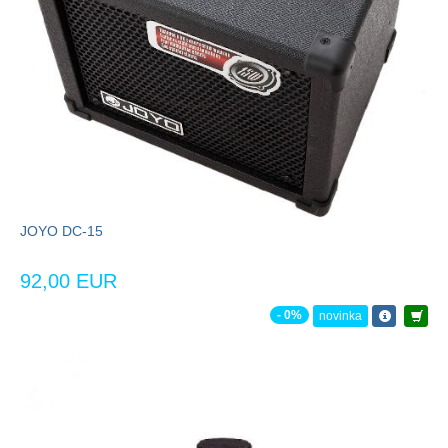
JOYO DC-15
92,00 EUR
- 0%
novinka