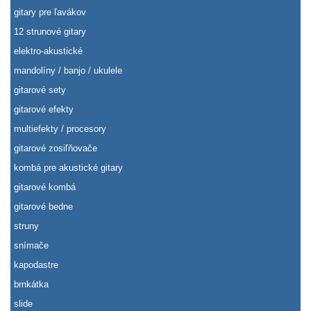
gitary pre ľavákov
12 strunové gitary
elektro-akustické
mandolíny / banjo / ukulele
gitarové sety
gitarové efekty
multiefekty / procesory
gitarové zosiľňovače
kombá pre akustické gitary
gitarové kombá
gitarové bedne
struny
snímače
kapodastre
brnkátka
slide