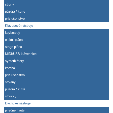
struny
púzdra / kufre
príslušenstvo
Klávesové nástroje
keyboardy
elektr. piána
stage piána
MIDI/USB klávesnice
syntetizátory
kombá
príslušenstvo
stojany
púzdra / kufre
stoličky
Dychové nástroje
priečne flauty