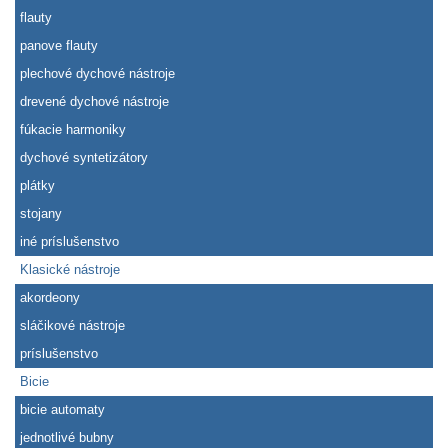
flauty
panove flauty
plechové dychové nástroje
drevené dychové nástroje
fúkacie harmoniky
dychové syntetizátory
plátky
stojany
iné príslušenstvo
Klasické nástroje
akordeony
sláčikové nástroje
príslušenstvo
Bicie
bicie automaty
jednotlivé bubny