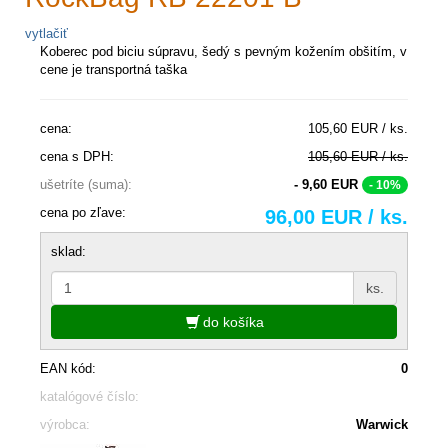
vytlačiť
Koberec pod biciu súpravu, šedý s pevným kožením obšitím, v
cene je transportná taška
cena:
105,60 EUR / ks.
cena s DPH:
105,60 EUR / ks.
ušetríte (suma):
- 9,60 EUR
- 10%
cena po zľave:
96,00 EUR / ks.
sklad:
ks.
do košíka
EAN kód:
0
katalógové číslo:
výrobca:
Warwick