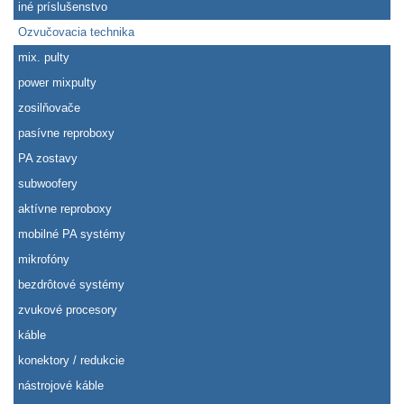
iné príslušenstvo
Ozvučovacia technika
mix. pulty
power mixpulty
zosilňovače
pasívne reproboxy
PA zostavy
subwoofery
aktívne reproboxy
mobilné PA systémy
mikrofóny
bezdrôtové systémy
zvukové procesory
káble
konektory / redukcie
nástrojové káble