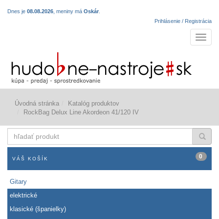
Dnes je
08.08.2026
, meniny má
Oskár
.
Prihlásenie / Registrácia
Navigá
Úvodná stránka
Katalóg produktov
RockBag Delux Line Akordeon 41/120 IV
hľadať
produkt
0
VÁŠ KOŠÍK
Gitary
elektrické
klasické (španielky)