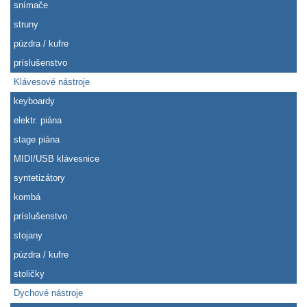
snímače
struny
púzdra / kufre
príslušenstvo
Klávesové nástroje
keyboardy
elektr. piána
stage piána
MIDI/USB klávesnice
syntetizátory
kombá
príslušenstvo
stojany
púzdra / kufre
stoličky
Dychové nástroje