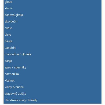
gitara
klavír
basová gitara
akordeón
husle
bicie
flauta
saxofón
mandolína / ukulele
banjo
spev / spevníky
harmonika
klarinet
knihy o hudbe
pracovné zošity
christmas song / koledy