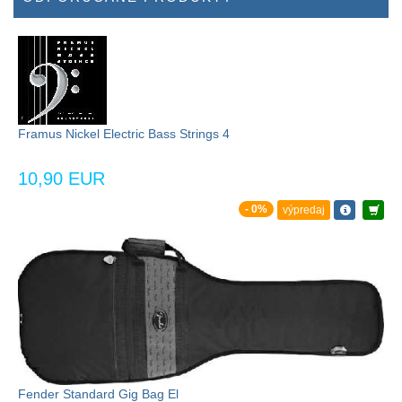
Framus Nickel Electric Bass Strings 4
10,90 EUR
- 0%
výpredaj
Fender Standard Gig Bag El