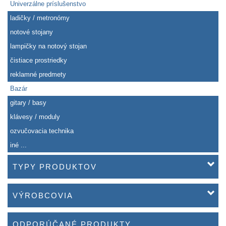
Univerzálne príslušenstvo
ladičky / metronómy
notové stojany
lampičky na notový stojan
čistiace prostriedky
reklamné predmety
Bazár
gitary / basy
klávesy / moduly
ozvučovacia technika
iné ...
TYPY PRODUKTOV
VÝROBCOVIA
ODPORÚČANÉ PRODUKTY