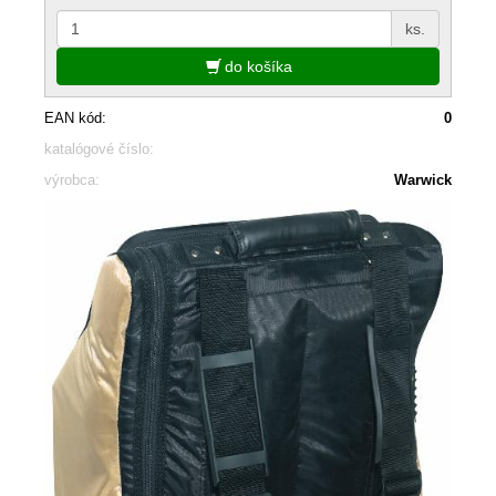
ks.
do košíka
EAN kód:
0
katalógové číslo:
výrobca:
Warwick