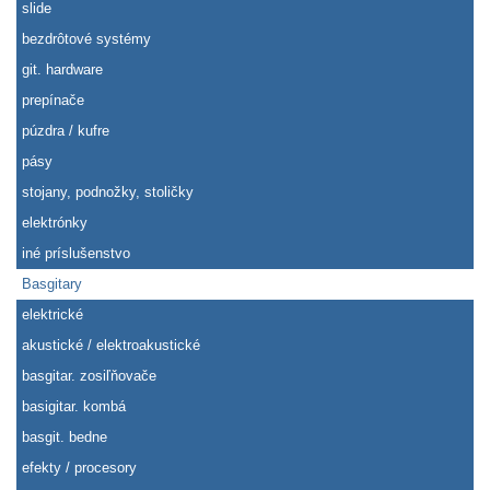
slide
bezdrôtové systémy
git. hardware
prepínače
púzdra / kufre
pásy
stojany, podnožky, stoličky
elektrónky
iné príslušenstvo
Basgitary
elektrické
akustické / elektroakustické
basgitar. zosiľňovače
basigitar. kombá
basgit. bedne
efekty / procesory