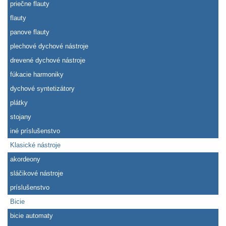
priečne flauty
flauty
panove flauty
plechové dychové nástroje
drevené dychové nástroje
fúkacie harmoniky
dychové syntetizátory
plátky
stojany
iné príslušenstvo
Klasické nástroje
akordeony
sláčikové nástroje
príslušenstvo
Bicie
bicie automaty