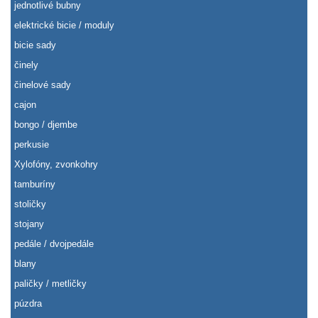
jednotlivé bubny
elektrické bicie / moduly
bicie sady
činely
činelové sady
cajon
bongo / djembe
perkusie
Xylofóny, zvonkohry
tamburíny
stoličky
stojany
pedále / dvojpedále
blany
paličky / metličky
púzdra