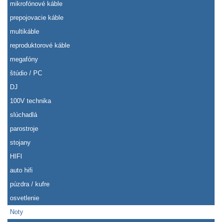
mikrofónové káble
prepojovacie káble
multikáble
reproduktorové káble
megafóny
štúdio / PC
DJ
100V technika
slúchadlá
parostroje
stojany
HIFI
auto hifi
púzdra / kufre
osvetlenie
Noty