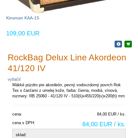
Kinsman KAA-15
109,00 EUR
RockBag Delux Line Akordeon
41/120 IV
vytlačiť
Mäkké púzdro pre akordeón, pevný vodovzdorný povrch Rok
Tex s časťami z umelej kože, farba: čierna, modrá, vínová,
rozmery: RB 25060 - 41/120 IV - 510(š)x455/220(v)x200(h) mm
cena:
84,00 EUR / ks.
cena s DPH:
84,00 EUR / ks.
sklad: