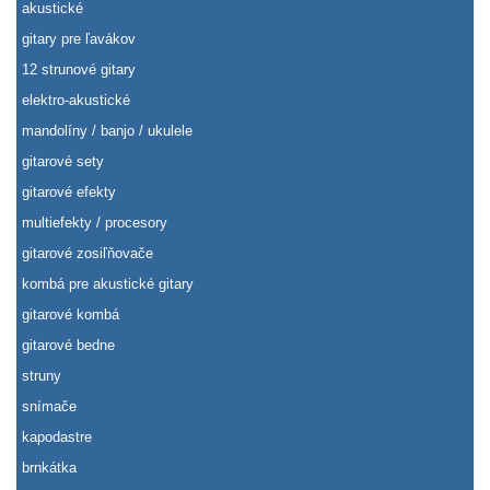
akustické
gitary pre ľavákov
12 strunové gitary
elektro-akustické
mandolíny / banjo / ukulele
gitarové sety
gitarové efekty
multiefekty / procesory
gitarové zosiľňovače
kombá pre akustické gitary
gitarové kombá
gitarové bedne
struny
snímače
kapodastre
brnkátka