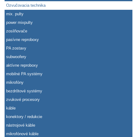
Ozvučovacia technika
mix. pulty
power mixpulty
zosilňovače
pasívne reproboxy
PA zostavy
subwoofery
aktívne reproboxy
mobilné PA systémy
mikrofóny
bezdrôtové systémy
zvukové procesory
káble
konektory / redukcie
nástrojové káble
mikrofónové káble