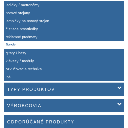
ladičky / metronómy
notové stojany
lampičky na notový stojan
čistiace prostriedky
reklamné predmety
Bazár
gitary / basy
klávesy / moduly
ozvučovacia technika
iné ...
TYPY PRODUKTOV
VÝROBCOVIA
ODPORÚČANÉ PRODUKTY