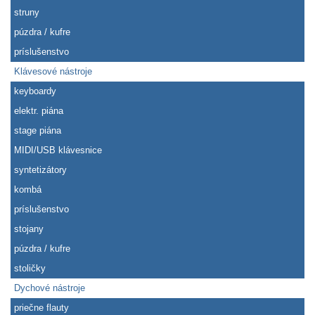
struny
púzdra / kufre
príslušenstvo
Klávesové nástroje
keyboardy
elektr. piána
stage piána
MIDI/USB klávesnice
syntetizátory
kombá
príslušenstvo
stojany
púzdra / kufre
stoličky
Dychové nástroje
priečne flauty