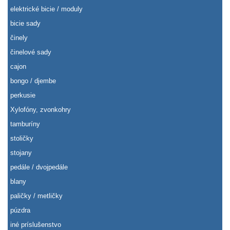
elektrické bicie / moduly
bicie sady
činely
činelové sady
cajon
bongo / djembe
perkusie
Xylofóny, zvonkohry
tamburíny
stoličky
stojany
pedále / dvojpedále
blany
paličky / metličky
púzdra
iné príslušenstvo