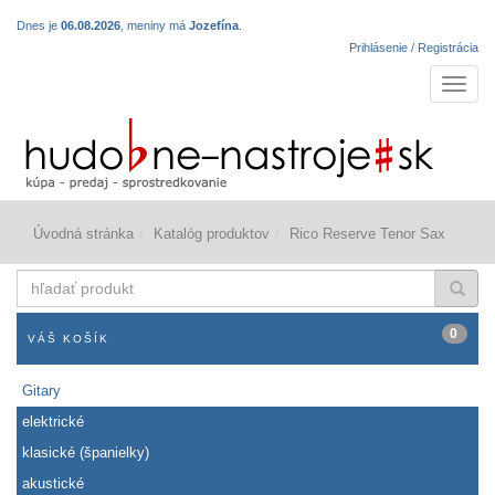
Dnes je
06.08.2026
, meniny má
Jozefína
.
Prihlásenie / Registrácia
Navigá
Úvodná stránka
Katalóg produktov
Rico Reserve Tenor Sax
hľadať
produkt
0
VÁŠ KOŠÍK
Gitary
elektrické
klasické (španielky)
akustické