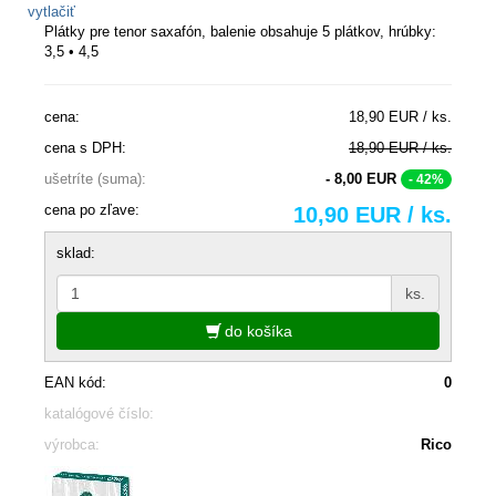
vytlačiť
Plátky pre tenor saxafón, balenie obsahuje 5 plátkov, hrúbky:
3,5 • 4,5
cena:
18,90 EUR / ks.
cena s DPH:
18,90 EUR / ks.
ušetríte (suma):
- 8,00 EUR
- 42%
cena po zľave:
10,90 EUR / ks.
sklad:
ks.
do košíka
EAN kód:
0
katalógové číslo:
výrobca:
Rico