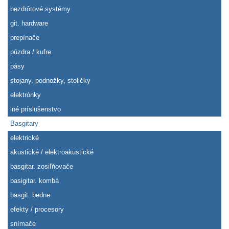
bezdrôtové systémy
git. hardware
prepínače
púzdra / kufre
pásy
stojany, podnožky, stoličky
elektrónky
iné príslušenstvo
Basgitary
elektrické
akustické / elektroakustické
basgitar. zosiľňovače
basigitar. kombá
basgit. bedne
efekty / procesory
snímače