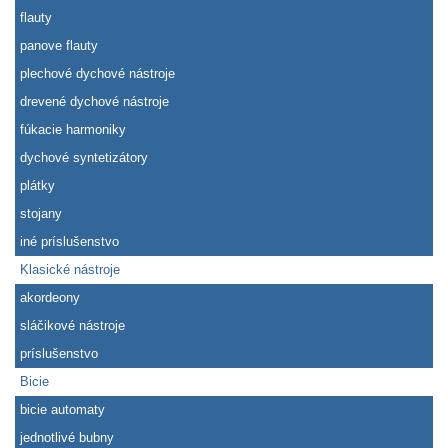
flauty
panove flauty
plechové dychové nástroje
drevené dychové nástroje
fúkacie harmoniky
dychové syntetizátory
plátky
stojany
iné príslušenstvo
Klasické nástroje
akordeony
sláčikové nástroje
príslušenstvo
Bicie
bicie automaty
jednotlivé bubny