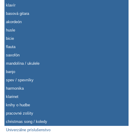
klavír
basová gitara
akordeón
husle
bicie
flauta
saxofón
mandolína / ukulele
banjo
spev / spevníky
harmonika
klarinet
knihy o hudbe
pracovné zošity
christmas song / koledy
Univerzálne príslušenstvo