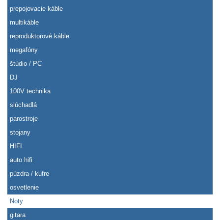
prepojovacie káble
multikáble
reproduktorové káble
megafóny
štúdio / PC
DJ
100V technika
slúchadlá
parostroje
stojany
HIFI
auto hifi
púzdra / kufre
osvetlenie
Noty
gitara