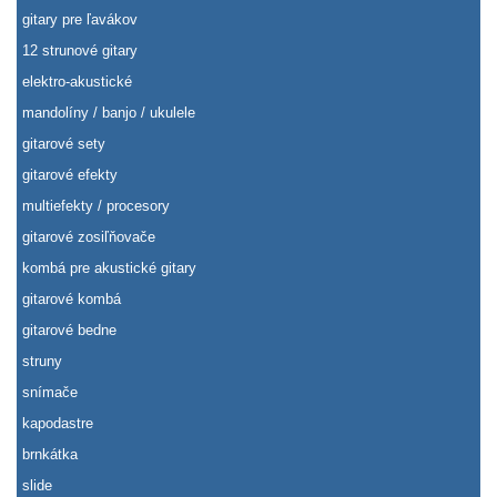
gitary pre ľavákov
12 strunové gitary
elektro-akustické
mandolíny / banjo / ukulele
gitarové sety
gitarové efekty
multiefekty / procesory
gitarové zosiľňovače
kombá pre akustické gitary
gitarové kombá
gitarové bedne
struny
snímače
kapodastre
brnkátka
slide