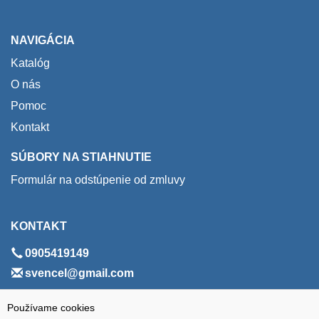
NAVIGÁCIA
Katalóg
O nás
Pomoc
Kontakt
SÚBORY NA STIAHNUTIE
Formulár na odstúpenie od zmluvy
KONTAKT
0905419149
svencel@gmail.com
ADRESA
Používame cookies