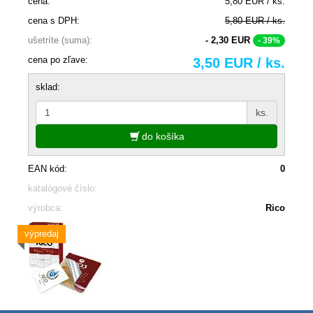
cena:
5,80 EUR / ks.
cena s DPH:
5,80 EUR / ks.
ušetríte (suma):
- 2,30 EUR
- 39%
cena po zľave:
3,50 EUR / ks.
sklad:
ks.
do košíka
EAN kód:
0
katalógové číslo:
výrobca:
Rico
výpredaj