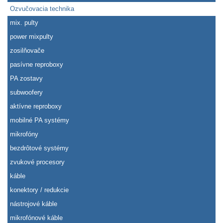
Ozvučovacia technika
mix. pulty
power mixpulty
zosilňovače
pasívne reproboxy
PA zostavy
subwoofery
aktívne reproboxy
mobilné PA systémy
mikrofóny
bezdrôtové systémy
zvukové procesory
káble
konektory / redukcie
nástrojové káble
mikrofónové káble