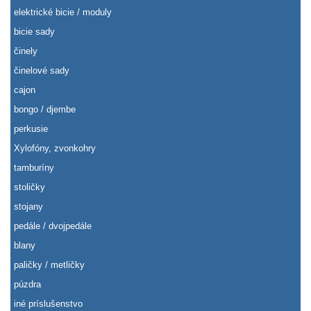
elektrické bicie / moduly
bicie sady
činely
činelové sady
cajon
bongo / djembe
perkusie
Xylofóny, zvonkohry
tamburíny
stoličky
stojany
pedále / dvojpedále
blany
paličky / metličky
púzdra
iné príslušenstvo