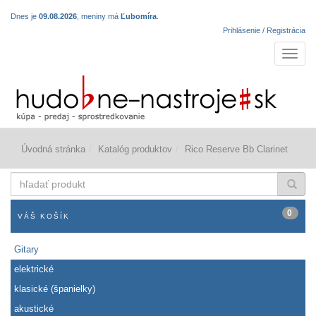
Dnes je
09.08.2026
, meniny má
Ľubomíra
.
Prihlásenie / Registrácia
Navigá
Úvodná stránka
Katalóg produktov
Rico Reserve Bb Clarinet
hľadať
produkt
0
VÁŠ KOŠÍK
Gitary
elektrické
klasické (španielky)
akustické