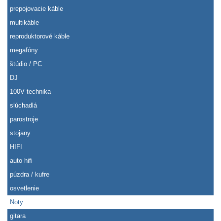
prepojovacie káble
multikáble
reproduktorové káble
megafóny
štúdio / PC
DJ
100V technika
slúchadlá
parostroje
stojany
HIFI
auto hifi
púzdra / kufre
osvetlenie
Noty
gitara