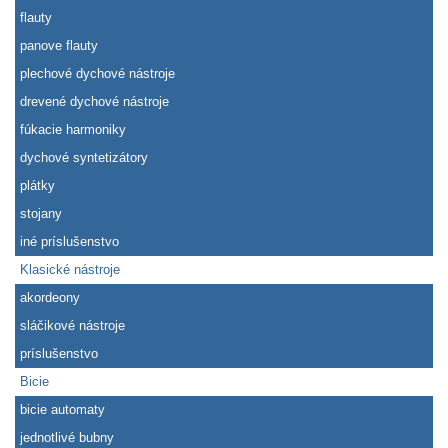
flauty
panove flauty
plechové dychové nástroje
drevené dychové nástroje
fúkacie harmoniky
dychové syntetizátory
plátky
stojany
iné príslušenstvo
Klasické nástroje
akordeony
sláčikové nástroje
príslušenstvo
Bicie
bicie automaty
jednotlivé bubny