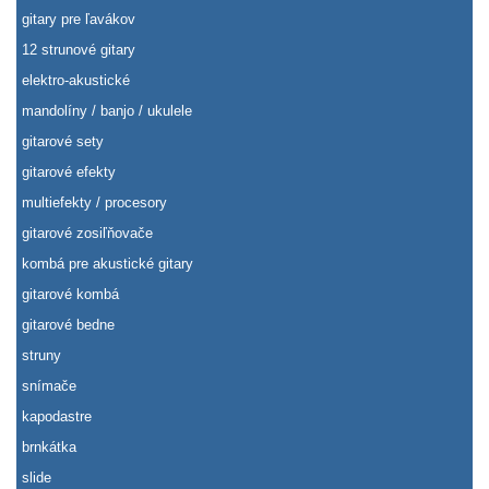
gitary pre ľavákov
12 strunové gitary
elektro-akustické
mandolíny / banjo / ukulele
gitarové sety
gitarové efekty
multiefekty / procesory
gitarové zosiľňovače
kombá pre akustické gitary
gitarové kombá
gitarové bedne
struny
snímače
kapodastre
brnkátka
slide