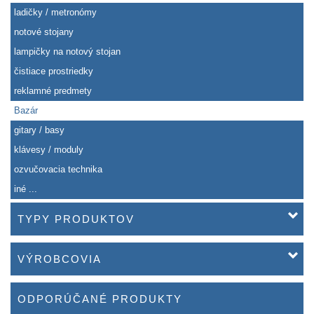
ladičky / metronómy
notové stojany
lampičky na notový stojan
čistiace prostriedky
reklamné predmety
Bazár
gitary / basy
klávesy / moduly
ozvučovacia technika
iné ...
TYPY PRODUKTOV
VÝROBCOVIA
ODPORÚČANÉ PRODUKTY