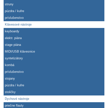
struny
púzdra / kufre
príslušenstvo
Klávesové nástroje
keyboardy
elektr. piána
stage piána
MIDI/USB klávesnice
syntetizátory
kombá
príslušenstvo
stojany
púzdra / kufre
stoličky
Dychové nástroje
priečne flauty