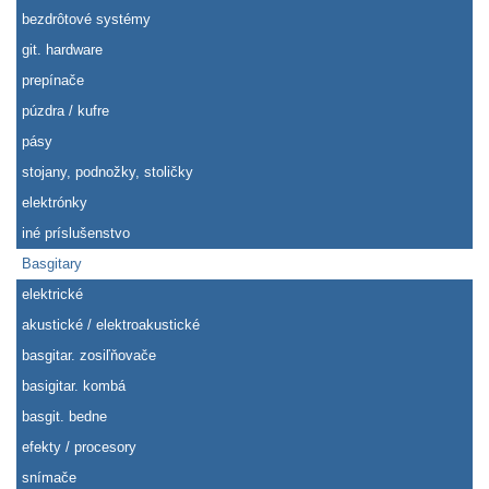
bezdrôtové systémy
git. hardware
prepínače
púzdra / kufre
pásy
stojany, podnožky, stoličky
elektrónky
iné príslušenstvo
Basgitary
elektrické
akustické / elektroakustické
basgitar. zosiľňovače
basigitar. kombá
basgit. bedne
efekty / procesory
snímače