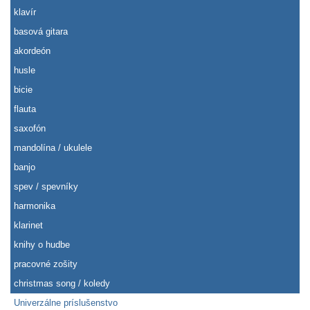
klavír
basová gitara
akordeón
husle
bicie
flauta
saxofón
mandolína / ukulele
banjo
spev / spevníky
harmonika
klarinet
knihy o hudbe
pracovné zošity
christmas song / koledy
Univerzálne príslušenstvo