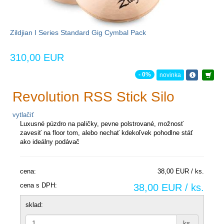
Zildjian I Series Standard Gig Cymbal Pack
310,00 EUR
- 0%
novinka
Revolution RSS Stick Silo
vytlačiť
Luxusné púzdro na paličky, pevne polstrované, možnosť
zavesiť na floor tom, alebo nechať kdekoľvek pohodlne stáť
ako ideálny podávač
cena:
38,00 EUR / ks.
cena s DPH:
38,00 EUR / ks.
sklad:
ks.