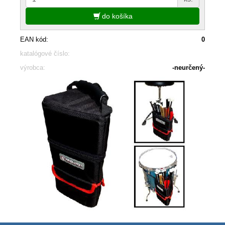
do košíka
EAN kód:
0
katalógové číslo:
výrobca:
-neurčený-