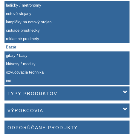
ladičky / metronómy
notové stojany
lampičky na notový stojan
čistiace prostriedky
reklamné predmety
Bazár
gitary / basy
klávesy / moduly
ozvučovacia technika
iné ...
TYPY PRODUKTOV
VÝROBCOVIA
ODPORÚČANÉ PRODUKTY