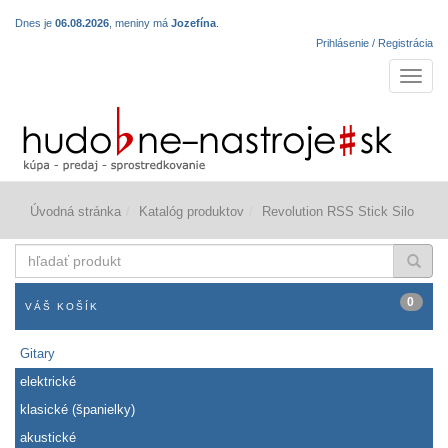
Dnes je
06.08.2026
, meniny má
Jozefína
.
Prihlásenie / Registrácia
Navigá
Úvodná stránka
Katalóg produktov
Revolution RSS Stick Silo
hľadať
produkt
0
VÁŠ KOŠÍK
Gitary
elektrické
klasické (španielky)
akustické