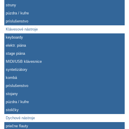
struny
púzdra / kufre
príslušenstvo
Klávesové nástroje
keyboardy
elektr. piána
stage piána
MIDI/USB klávesnice
syntetizátory
kombá
príslušenstvo
stojany
púzdra / kufre
stoličky
Dychové nástroje
priečne flauty