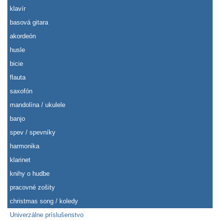
klavír
basová gitara
akordeón
husle
bicie
flauta
saxofón
mandolína / ukulele
banjo
spev / spevníky
harmonika
klarinet
knihy o hudbe
pracovné zošity
christmas song / koledy
Univerzálne príslušenstvo