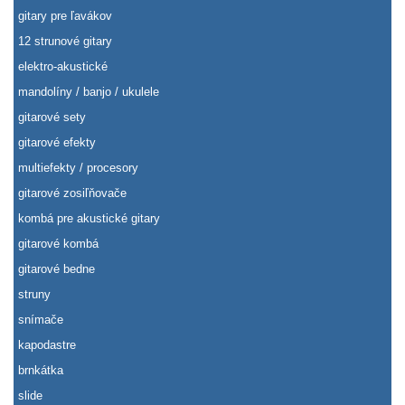
gitary pre ľavákov
12 strunové gitary
elektro-akustické
mandolíny / banjo / ukulele
gitarové sety
gitarové efekty
multiefekty / procesory
gitarové zosiľňovače
kombá pre akustické gitary
gitarové kombá
gitarové bedne
struny
snímače
kapodastre
brnkátka
slide