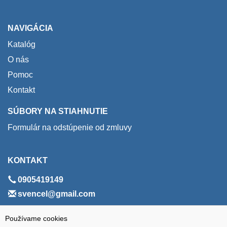
NAVIGÁCIA
Katalóg
O nás
Pomoc
Kontakt
SÚBORY NA STIAHNUTIE
Formulár na odstúpenie od zmluvy
KONTAKT
0905419149
svencel@gmail.com
ADRESA
Používame cookies