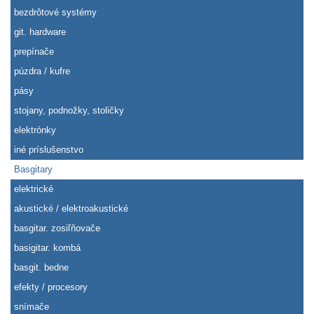
bezdrôtové systémy
git. hardware
prepínače
púzdra / kufre
pásy
stojany, podnožky, stoličky
elektrónky
iné príslušenstvo
Basgitary
elektrické
akustické / elektroakustické
basgitar. zosiľňovače
basigitar. kombá
basgit. bedne
efekty / procesory
snímače