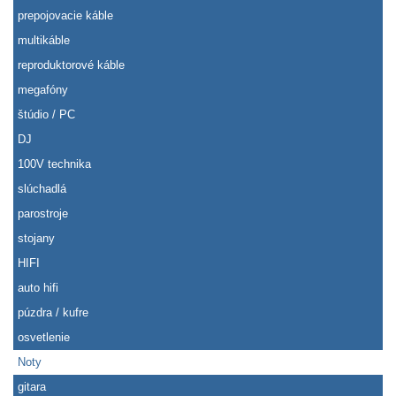
prepojovacie káble
multikáble
reproduktorové káble
megafóny
štúdio / PC
DJ
100V technika
slúchadlá
parostroje
stojany
HIFI
auto hifi
púzdra / kufre
osvetlenie
Noty
gitara