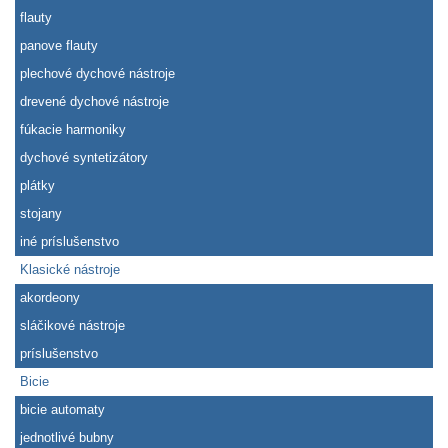
flauty
panove flauty
plechové dychové nástroje
drevené dychové nástroje
fúkacie harmoniky
dychové syntetizátory
plátky
stojany
iné príslušenstvo
Klasické nástroje
akordeony
sláčikové nástroje
príslušenstvo
Bicie
bicie automaty
jednotlivé bubny