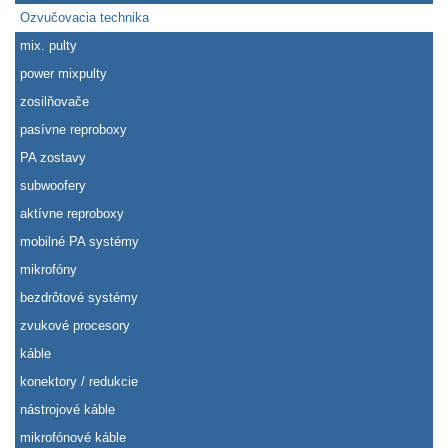
Ozvučovacia technika
mix. pulty
power mixpulty
zosilňovače
pasívne reproboxy
PA zostavy
subwoofery
aktívne reproboxy
mobilné PA systémy
mikrofóny
bezdrôtové systémy
zvukové procesory
káble
konektory / redukcie
nástrojové káble
mikrofónové káble