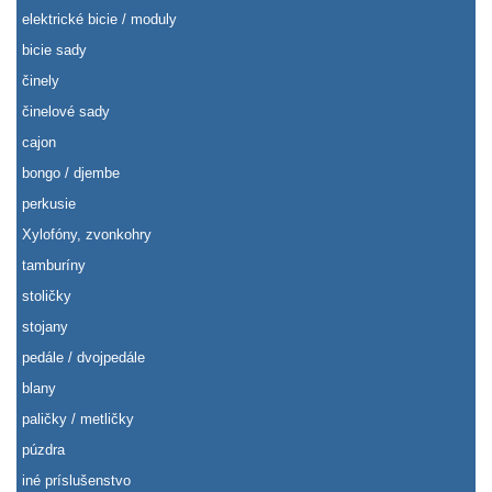
elektrické bicie / moduly
bicie sady
činely
činelové sady
cajon
bongo / djembe
perkusie
Xylofóny, zvonkohry
tamburíny
stoličky
stojany
pedále / dvojpedále
blany
paličky / metličky
púzdra
iné príslušenstvo