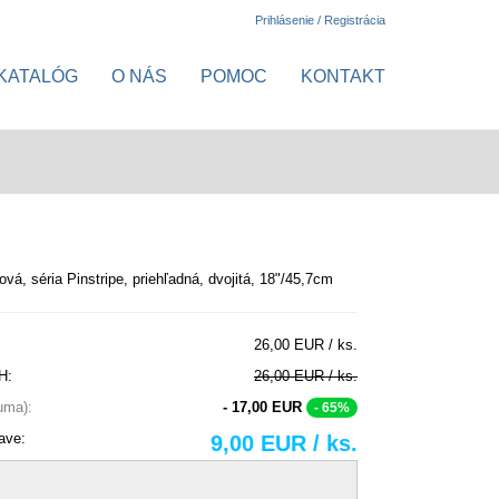
Prihlásenie / Registrácia
KATALÓG
O NÁS
POMOC
KONTAKT
ová, séria Pinstripe, priehľadná, dvojitá, 18"/45,7cm
26,00 EUR / ks.
H:
26,00 EUR / ks.
suma):
- 17,00 EUR
- 65%
ave:
9,00 EUR / ks.