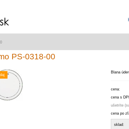
0
mo PS-0318-00
Blana úder
daj
cena:
cena s DP
ušetríte (
cena po zľ
sklad: