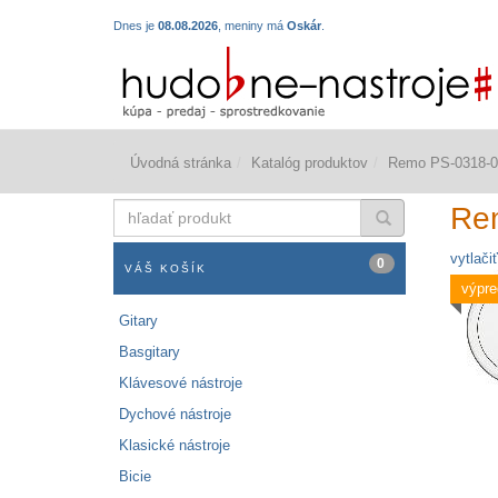
Dnes je
08.08.2026
, meniny má
Oskár
.
Úvodná stránka
Katalóg produktov
Remo PS-0318-0
hľadať
Re
produkt
vytlačiť
0
VÁŠ KOŠÍK
výpre
Gitary
Basgitary
Klávesové nástroje
Dychové nástroje
Klasické nástroje
Bicie