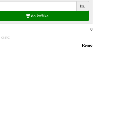
ks.
do košíka
0
 číslo:
Remo