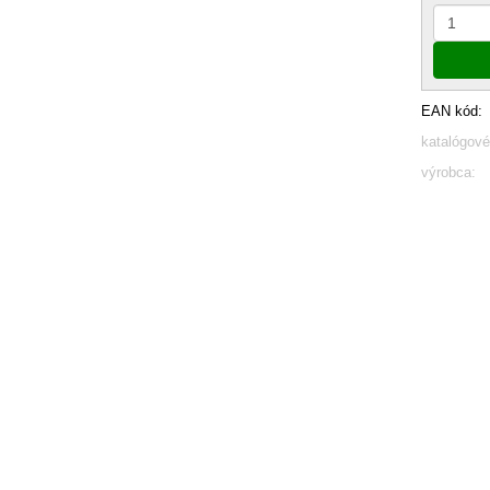
EAN kód:
katalógové
výrobca: