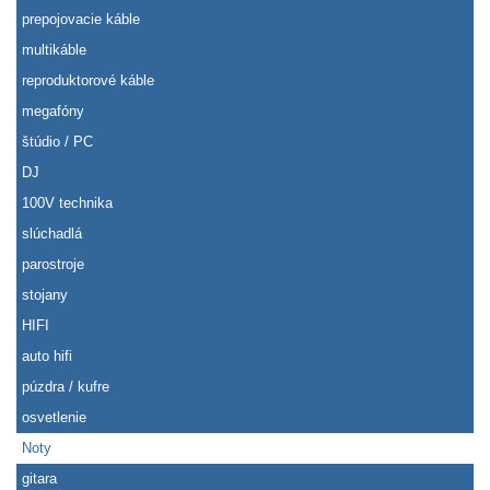
prepojovacie káble
multikáble
reproduktorové káble
megafóny
štúdio / PC
DJ
100V technika
slúchadlá
parostroje
stojany
HIFI
auto hifi
púzdra / kufre
osvetlenie
Noty
gitara