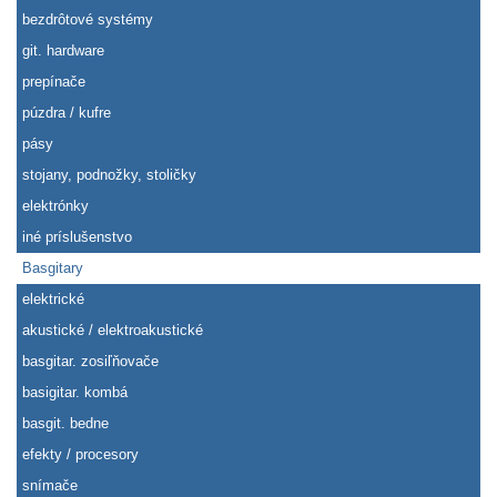
bezdrôtové systémy
git. hardware
prepínače
púzdra / kufre
pásy
stojany, podnožky, stoličky
elektrónky
iné príslušenstvo
Basgitary
elektrické
akustické / elektroakustické
basgitar. zosiľňovače
basigitar. kombá
basgit. bedne
efekty / procesory
snímače