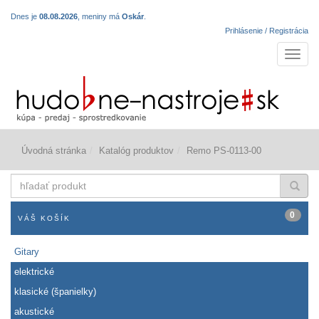
Dnes je
08.08.2026
, meniny má
Oskár
.
Prihlásenie / Registrácia
Navigá
Úvodná stránka
Katalóg produktov
Remo PS-0113-00
hľadať
produkt
0
VÁŠ KOŠÍK
Gitary
elektrické
klasické (španielky)
akustické