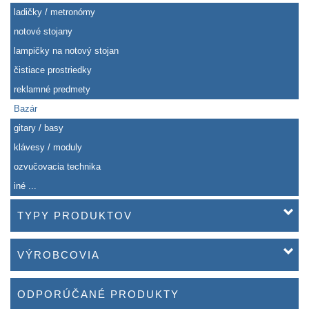
ladičky / metronómy
notové stojany
lampičky na notový stojan
čistiace prostriedky
reklamné predmety
Bazár
gitary / basy
klávesy / moduly
ozvučovacia technika
iné ...
TYPY PRODUKTOV
VÝROBCOVIA
ODPORÚČANÉ PRODUKTY