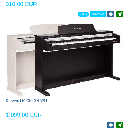
310,00 EUR
- 0%
novinka
Kurzweil M230 SR WH
1.099,00 EUR