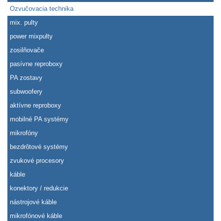
Ozvučovacia technika
mix. pulty
power mixpulty
zosilňovače
pasívne reproboxy
PA zostavy
subwoofery
aktívne reproboxy
mobilné PA systémy
mikrofóny
bezdrôtové systémy
zvukové procesory
káble
konektory / redukcie
nástrojové káble
mikrofónové káble