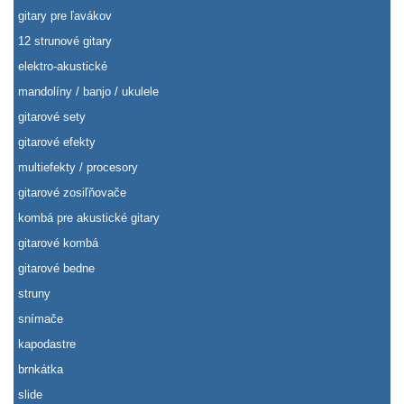
gitary pre ľavákov
12 strunové gitary
elektro-akustické
mandolíny / banjo / ukulele
gitarové sety
gitarové efekty
multiefekty / procesory
gitarové zosiľňovače
kombá pre akustické gitary
gitarové kombá
gitarové bedne
struny
snímače
kapodastre
brnkátka
slide