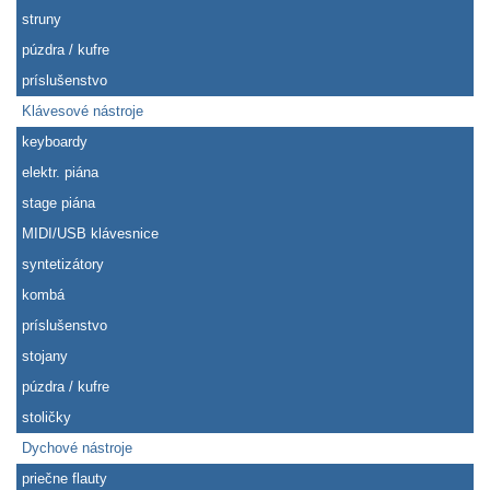
struny
púzdra / kufre
príslušenstvo
Klávesové nástroje
keyboardy
elektr. piána
stage piána
MIDI/USB klávesnice
syntetizátory
kombá
príslušenstvo
stojany
púzdra / kufre
stoličky
Dychové nástroje
priečne flauty