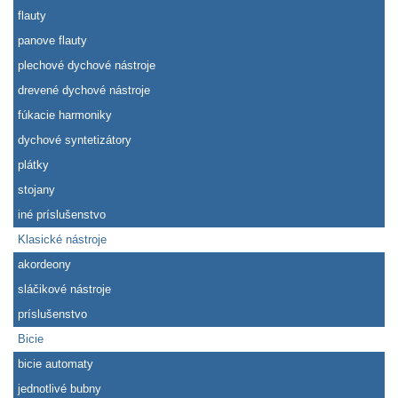
flauty
panove flauty
plechové dychové nástroje
drevené dychové nástroje
fúkacie harmoniky
dychové syntetizátory
plátky
stojany
iné príslušenstvo
Klasické nástroje
akordeony
sláčikové nástroje
príslušenstvo
Bicie
bicie automaty
jednotlivé bubny