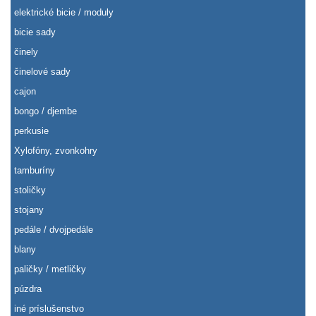
elektrické bicie / moduly
bicie sady
činely
činelové sady
cajon
bongo / djembe
perkusie
Xylofóny, zvonkohry
tamburíny
stoličky
stojany
pedále / dvojpedále
blany
paličky / metličky
púzdra
iné príslušenstvo