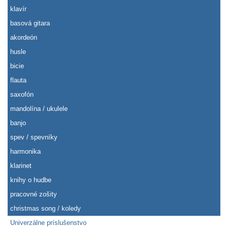
klavír
basová gitara
akordeón
husle
bicie
flauta
saxofón
mandolína / ukulele
banjo
spev / spevníky
harmonika
klarinet
knihy o hudbe
pracovné zošity
christmas song / koledy
Univerzálne príslušenstvo